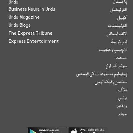
پاکستان
Urdu
Business News in Urdu
انٹر نیشنل
Urdu Magazine
کھیل
Urdu Blogs
انٹرٹینمنٹ
The Express Tribune
لائف اسٹائل
Express Entertainment
ٹاپ ٹرینڈ
دلچسپ و عجیب
صحت
سونے کے نرخ
پیٹرولیم مصنوعات کی قیمتیں
سائنس و ٹیکنالوجی
بلاگ
بزنس
ویڈیوز
جرائم