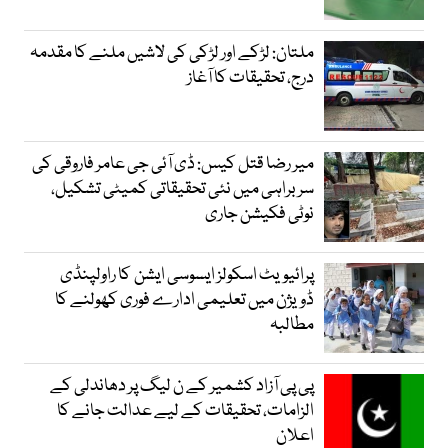
ملتان: لڑکے اور لڑکی کی لاشیں ملنے کا مقدمہ
درج، تحقیقات کا آغاز
میر رضا قتل کیس: ڈی آئی جی عامر فاروقی کی
سربراہی میں نئی تحقیقاتی کمیٹی تشکیل،
نوٹی فکیشن جاری
پرائیویٹ اسکولز ایسوسی ایشن کا راولپنڈی
ڈویژن میں تعلیمی ادارے فوری کھولنے کا
مطالبہ
پی پی آزاد کشمیر کے ن لیگ پر دھاندلی کے
الزامات، تحقیقات کے لیے عدالت جانے کا
اعلان