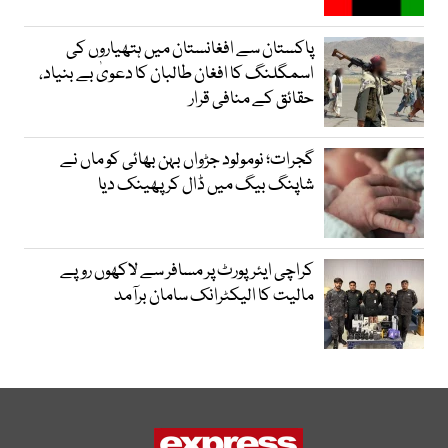
پاکستان سے افغانستان میں ہتھیاروں کی
اسمگلنگ کا افغان طالبان کا دعویٰ بے بنیاد،
حقائق کے منافی قرار
گجرات؛ نومولود جڑواں بہن بھائی کو ماں نے
شاپنگ بیگ میں ڈال کر پھینک دیا
کراچی ایئرپورٹ پر مسافر سے لاکھوں روپے
مالیت کا الیکٹرانک سامان برآمد