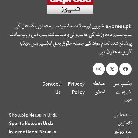
express.pk
خبروں اور حالات حاضرہ سے متعلق پاکستان کی
سب سے زیادہ وزٹ کی جانے والی ویب سائٹ ہے۔ اس ویب سائٹ
پر شائع شدہ تمام مواد کے جملہ حقوق بحق ایکسپریس میڈیا
گروپ محفوظ ہیں۔
ایکسپریس
ضابطہ
Privacy
Contact
کے بارے
اخلاق
Policy
Us
میں
صفحۂ اول
Showbiz News in Urdu
تازہ ترین
Sports News in Urdu
غزہ لہو لہو
International News in