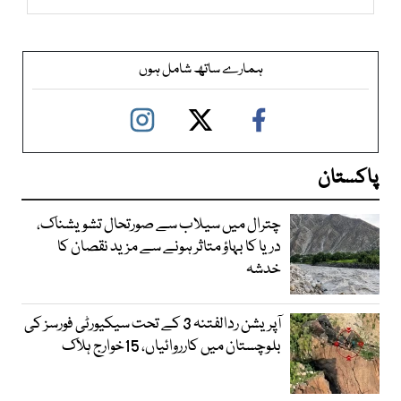
ہمارے ساتھ شامل ہوں
پاکستان
چترال میں سیلاب سے صورتحال تشویشناک،
دریا کا بہاؤ متاثر ہونے سے مزید نقصان کا
خدشہ
آپریشن ردالفتنہ 3 کے تحت سیکیورٹی فورسز کی
بلوچستان میں کارروائیاں، 15خوارج ہلاک