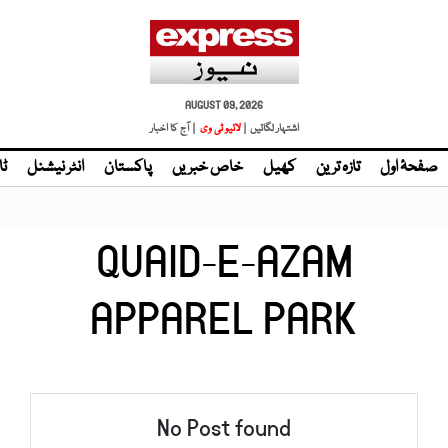
AUGUST 09, 2026
اشتہار لگائیں |
| آج کا اخبار
صفحۂ اول
تازہ ترین
کھیل
خاص خبریں
پاکستان
انٹر نیشنل
ٹا
QUAID-E-AZAM
APPAREL PARK
No Post found