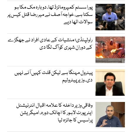
پورا سسٹم کمپرومائزڈ تھا، دوبارہ مک مکا ہو
سکتا ہے، خواجہ آصف نے میر رضا قتل کیس پر
سوالات اٹھا دیے
راولپنڈی؛ منشیات کے عادی افراد نے جھگڑے
کے دوران شہری کو آگ لگا دی
پیٹرول مہنگا ہے لیکن قلت کہیں آنے نہیں
دی، وزیر پیٹرولیم
وفاقی وزیر داخلہ کا علامہ اقبال انٹرنیشنل
ایئرپورٹ لاہور کا اچانک دورہ، امیگریشن
پراسیس کا جائزہ لیا