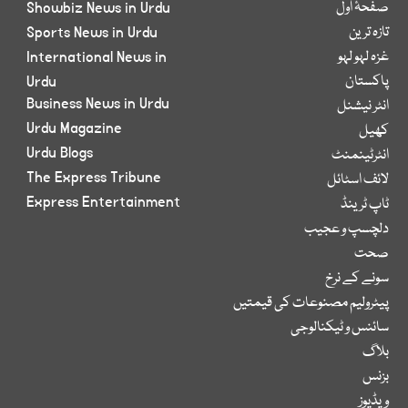
صفحۂ اول
Showbiz News in Urdu
تازہ ترین
Sports News in Urdu
غزہ لہو لہو
International News in
پاکستان
Urdu
Business News in Urdu
انٹر نیشنل
Urdu Magazine
کھیل
Urdu Blogs
انٹرٹینمنٹ
The Express Tribune
لائف اسٹائل
Express Entertainment
ٹاپ ٹرینڈ
دلچسپ و عجیب
صحت
سونے کے نرخ
پیٹرولیم مصنوعات کی قیمتیں
سائنس و ٹیکنالوجی
بلاگ
بزنس
ویڈیوز