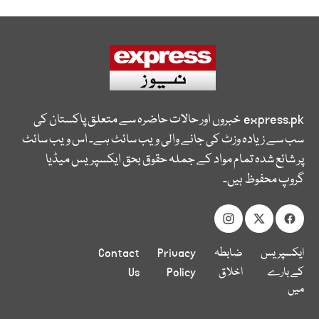
express.pk
خبروں اور حالات حاضرہ سے متعلق پاکستان کی
سب سے زیادہ وزٹ کی جانے والی ویب سائٹ ہے۔ اس ویب سائٹ
پر شائع شدہ تمام مواد کے جملہ حقوق بحق ایکسپریس میڈیا
گروپ محفوظ ہیں۔
ایکسپریس
ضابطہ
Privacy
Contact
کے بارے
اخلاق
Policy
Us
میں