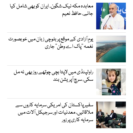
معاہدہ مکہ نیک شگون، ایران کو بھی شامل کیا
جائے، حافظ نعیم
یومِ آزادی کے موقع پر بلوچی زبان میں خوبصورت
نغمہ ’’پاک اے وطن‘‘ جاری
راولپنڈی میں لاپتا بچی چوتھے روز بھی نہ مل
سکی، سرچ آپریشن بند
سفیر پاکستان کی امریکی سرمایہ کاروں سے
ملاقاتیں، معدنیات اور سرجیکل آلات میں
سرمایہ کاری پر زور