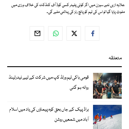
علاوہ ازیں نئے سیزن میں اگر کوئی پلیئر کسی کوڈ آف کنڈکٹ کی خلاف ورزی میں
ملوث پایا گیا تو اس کی ٹیم کو پانچ رنز کی پنالٹی ملے گی۔
متعلقہ
قومی ہاکی ٹیم ورلڈ کپ میں شرکت کے لیے نیدرلینڈ
روانہ ہو گئی
براڈ پیک کے جاں بحق کوہ پیماؤں کی یاد میں اسلام
آباد میں شمعیں روشن