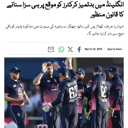
انگلینڈ میں بدتمیز کرکٹرز کو موقع پر ہی سزا سنانے
کا قانون منظور
امپائر یا حریف کھلاڑیوں کے ساتھ جھگڑے وغیرہ کی صورت میں مذکورہ پلیئر کو باقی
میچ سے باہر کردیا جائے گا۔
March 22, 2018
Sports Desk