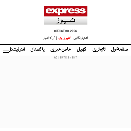
AUGUST 09, 2026
اشتہار لگائیں |
لائیو ٹی وی
| آج کا اخبار
صفحۂ اول
تازہ ترین
کھیل
خاص خبریں
پاکستان
انٹر نیشنل
ٹا