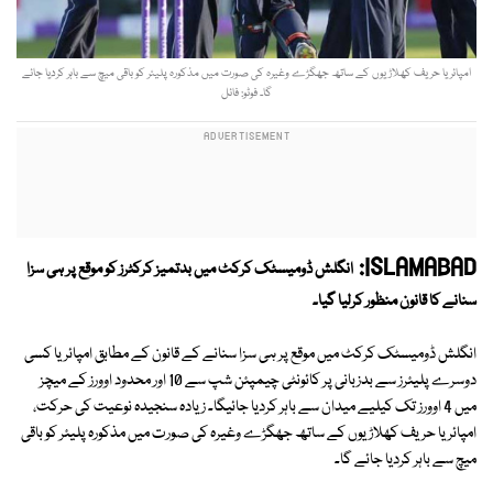
امپائر یا حریف کھلاڑیوں کے ساتھ جھگڑے وغیرہ کی صورت میں مذکورہ پلیئر کو باقی میچ سے باہر کردیا جائے
گا۔ فوٹو: فائل
ISLAMABAD:
انگلش ڈومیسٹک کرکٹ میں بدتمیز کرکٹرز کو موقع پر ہی سزا
سنانے کا قانون منظور کرلیا گیا۔
انگلش ڈومیسٹک کرکٹ میں موقع پر ہی سزا سنانے کے قانون کے مطابق امپائر یا کسی
دوسرے پلیئرز سے بدزبانی پر کائونٹی چیمپئن شپ سے 10 اور محدود اوورز کے میچز
میں 4 اوورز تک کیلیے میدان سے باہر کردیا جائیگا۔ زیادہ سنجیدہ نوعیت کی حرکت،
امپائر یا حریف کھلاڑیوں کے ساتھ جھگڑے وغیرہ کی صورت میں مذکورہ پلیئر کو باقی
میچ سے باہر کردیا جائے گا۔