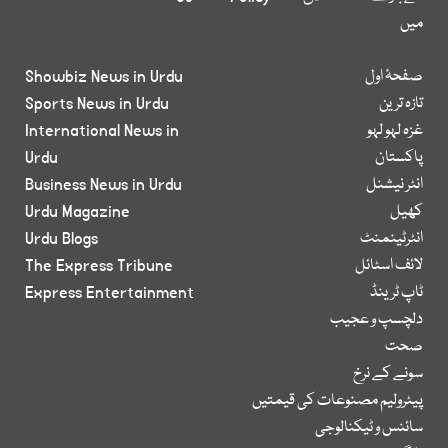
میں
صفحۂ اول
Showbiz News in Urdu
تازہ ترین
Sports News in Urdu
غزہ لہو لہو
International News in
پاکستان
Urdu
انٹر نیشنل
Business News in Urdu
کھیل
Urdu Magazine
انٹرٹینمنٹ
Urdu Blogs
لائف اسٹائل
The Express Tribune
ٹاپ ٹرینڈ
Express Entertainment
دلچسپ و عجیب
صحت
سونے کے نرخ
پیٹرولیم مصنوعات کی قیمتیں
سائنس و ٹیکنالوجی