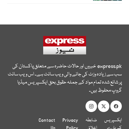
express.pk
خبروں اور حالات حاضرہ سے متعلق پاکستان کی
سب سے زیادہ وزٹ کی جانے والی ویب سائٹ ہے۔ اس ویب سائٹ
پر شائع شدہ تمام مواد کے جملہ حقوق بحق ایکسپریس میڈیا
گروپ محفوظ ہیں۔
ایکسپریس
ضابطہ
Privacy
Contact
کے بارے
اخلاق
Policy
Us