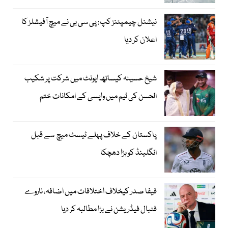
نیشنل چیمپئنز کپ: پی سی بی نے میچ آفیشلز کا
اعلان کر دیا
شیخ حسینہ کیساتھ ایونٹ میں شرکت پر شکیب
الحسن کی ٹیم میں واپسی کے امکانات ختم
پاکستان کے خلاف پہلے ٹیسٹ میچ سے قبل
انگلینڈ کو بڑا دھچکا
فیفا صدر کیخلاف اختلافات میں اضافہ، ناروے
فٹبال فیڈریشن نے بڑا مطالبہ کر دیا