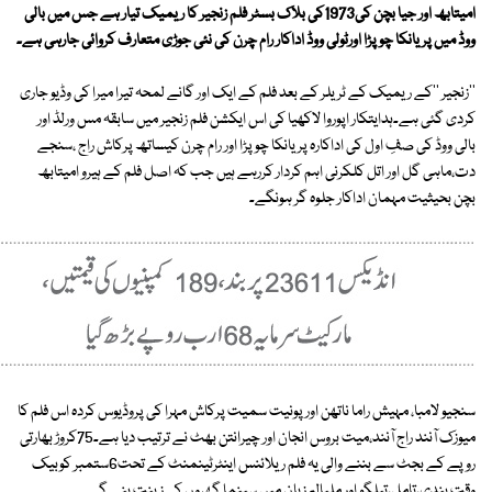
امیتابھ اور جیا بچن کی1973کی بلاک بسٹر فلم زنجیر کا ریمیک تیار ہے جس میں بالی
ووڈ میں پریانکا چوپڑا اورٹولی ووڈ اداکار رام چرن کی نئی جوڑی متعارف کروائی جارہی ہے۔
''زنجیر ''کے ریمیک کے ٹریلر کے بعد فلم کے ایک اور گانے لمحہ تیرا میرا کی وڈیو جاری
کردی گئی ہے۔ہدایتکار اپوروا لاکھیا کی اس ایکشن فلم زنجیر میں سابقہ مس ورلڈ اور
بالی ووڈ کی صفِ اول کی اداکارہ پریانکا چوپڑا اور رام چرن کیساتھ پرکاش راج ،سنجے
دت،ماہی گل اور اتل کلکرنی اہم کردار کررہے ہیں جب کہ اصل فلم کے ہیرو امیتابھ
بچن بحیثیت مہمان اداکار جلوہ گر ہونگے۔
سنجیو لامبا، مہیش راما ناتھن اور پونیت سمیت پرکاش مہرا کی پروڈیوس کردہ اس فلم کا
میوزک آنند راج آنند،میت بروس انجان اور چیرانتن بھٹ نے ترتیب دیا ہے۔75کروڑ بھارتی
روپے کے بجٹ سے بننے والی یہ فلم ریلائنس اینٹرٹینمنٹ کے تحت6ستمبر کوبیک
وقت ہندی،تامل،تیلگو اور ملیالم زبان میں سینما گھروں کی زینت بنے گی۔