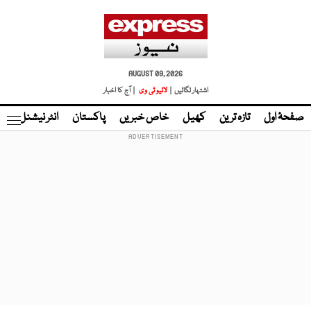
AUGUST 09, 2026
اشتہار لگائیں |
لائیو ٹی وی
| آج کا اخبار
صفحۂ اول
تازہ ترین
کھیل
خاص خبریں
پاکستان
انٹر نیشنل
ٹا