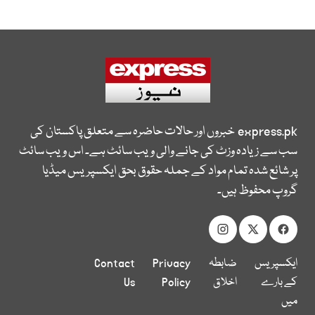
express.pk
خبروں اور حالات حاضرہ سے متعلق پاکستان کی
سب سے زیادہ وزٹ کی جانے والی ویب سائٹ ہے۔ اس ویب سائٹ
پر شائع شدہ تمام مواد کے جملہ حقوق بحق ایکسپریس میڈیا
گروپ محفوظ ہیں۔
ایکسپریس
ضابطہ
Privacy
Contact
کے بارے
اخلاق
Policy
Us
میں