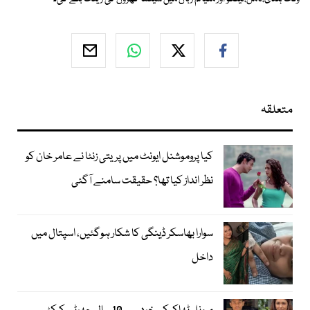
متعلقہ
کیا پروموشنل ایونٹ میں پریتی زنٹا نے عامر خان کو
نظر انداز کیا تھا؟ حقیقت سامنے آگئی
سوارا بھاسکر ڈینگی کا شکار ہوگئیں، اسپتال میں
داخل