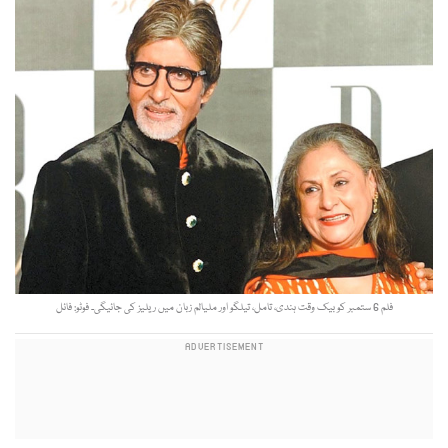
فلم 6 ستمبر کو بیک وقت ہندی، تامل، تیلگو اور ملیالم زبان میں ریلیز کی جائیگی۔ فوٹو: فائل