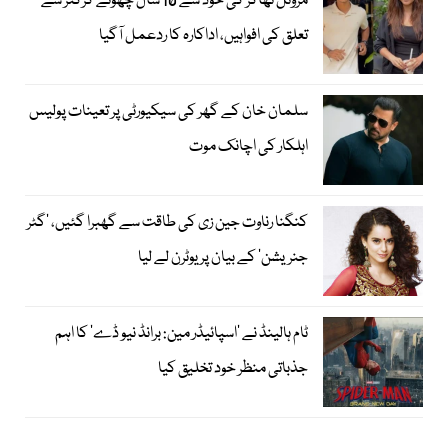
مرونل ٹھاکر کی خود سے 10 سال چھوٹے کرکٹر سے
تعلق کی افواہیں، اداکارہ کا ردعمل آگیا
سلمان خان کے گھر کی سیکیورٹی پر تعینات پولیس
اہلکار کی اچانک موت
کنگنا رناوت جین زی کی طاقت سے گھبرا گئیں، ’گٹر
جنریشن‘ کے بیان پر یوٹرن لے لیا
ٹام ہالینڈ نے ’اسپائیڈر مین: برانڈ نیو ڈے‘ کا اہم
جذباتی منظر خود تخلیق کیا