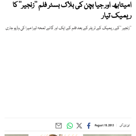
امیتابھ اور جیا بچن کی بلاک بسٹر فلم ’’زنجیر‘‘ کا
ریمیک تیار
’’زنجیر ‘‘کے ریمیک کے ٹریلر کے بعد فلم کے ایک اور گانے لمحہ تیرا میرا کی وڈیو جاری
این این آئی
August 19, 2013