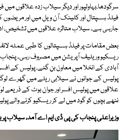
سرگودھا،بہاولپور اور دیگر سیلاب زدہ علاقوں میں
فیلڈ ہسپتال اور کلینک آن ویل میں اور مریضوں ک
جارہی ہے۔ سیلاب متاثرہ علاقوں میں تشخیص، اد
بعض مقامات پر فیلڈ ہسپتالوں کا طبی عملہ لائف 
ریسکیو وریلیف آپریشن میں مصروف رہی۔ پنجاب پ
آبادی کے انخلا میں معاون بن گئے، پولیس کے افسر
پولیس کے جوانوں نے سیلابی ریلے میں گھرے لوگو ں ک
علاقوں میں پولیس افسر اور جوان بوٹ کے ذریعے لو
ننھے بچوں کو گود میں لے کر ریسکیو کرنے والے پو
وزیراعلی پنجاب کی پی ڈی ایم اے آمد، سیلاب پر 