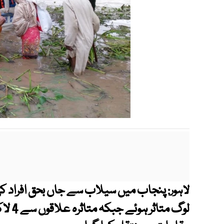
لاہور: