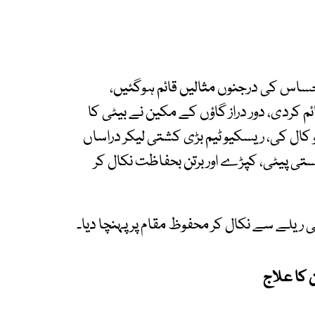
ساس کی درجنوں مثالیں قائم ہوگئیں،
 کردی، دور دراز گاؤں کے مکین نے بیٹی کا
کال کی، ریسکیو ٹیم بڑی کشتی لیکر دراساں
جستی پیٹی، کپڑے اور برتن بحفاظت نکال کر
ی ریلے سے نکال کر محفوظ مقام پر پہنچا دیا۔
ن کا علاج