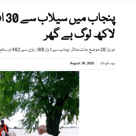
لاکھ لوگ بے گھر
دو ہزار 38 موضع جات متاثر، چناب سے 1 ہزار 169، راوی سے 462 اور ستلج میں سیلاب سے 391 موضع جات متاثر ہوئے،مریم اورنگزیب
ویب ڈیسک
August 30, 2025