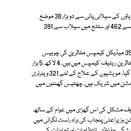
سینئر صوبائی وزیر مریم اورنگزیب کے مطابق تین دریاؤں کے سیلابی پانی سے دو ہزار 38 موضع
جات متاثر ہوئے، دریائے چناب سے 1 ہزار 169، راوی سے 462 اور ستلج میں سیلاب سے 391
سینئیر صوبائی وزیر کا کہنا ہے کہ 511 ریلیف اور 351 میڈیکل کیمپس متاثرین کی چوبیس
گھنٹے مدد اور دیکھ بھال کر رہے ہیں، 6 ہزار 373 متاثرین ریلیف کیمپس میں ہیں، 4 لاکھ 5 ہزار
سے زائد مویشیوں کو محفوظ مقامات پر منتقل کیا گیا، مویشیوں کے علاج کے لئے 321 ویٹرنری
، 808 کشتیاں ریکسیو مشن میں شریک ہیں، چھتیس گھنٹوں میں
از شریف مشکل کی اس گھڑی میں عوام کے ساتھ
ن وزیراعلیٰ پنجاب کی براہ راست نگرانی میں
پیشگی حفاظتی انتظامات اور تجاوزات کے