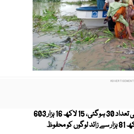
پنجاب میں سیلاب سے جاں بحق افراد کی تعداد 30 ہوگئی، 15 لاکھ 16 ہزار 603
لوگ متاثر ہوئے جبکہ متاثرہ علاقوں سے 4 لاکھ 81 ہزار سے زائد لوگوں کو محفوظ