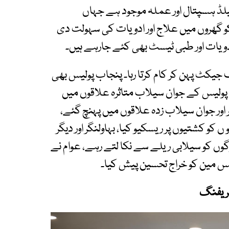
 فیلڈ ہسپتال اور عملہ موجود ہے جہاں
و گھروں میں علاج اور ادویات کی سہولت دی
ویات اور طبی ٹیسٹ بھی کئے جارہے ہیں۔
جیکٹ پہن کر کام کرتا رہا۔ پنجاب پولیس بھی
ولیس کے جوان سیلاب متاثرہ علاقوں میں
 اور جوان سیلاب زدہ علاقوں میں پہنچ گئے،
و کشتیوں پر ریسکیو کیا، بہاولنگر اور دیگر
گوں کو سیلابی ریلے سے نکا لتے رہے، عوام نے
لیس مین کو خراج تحسین پیش کیا۔
بریفنگ