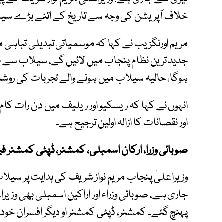
خلاف آپریشن کی وجہ سے تاریخ کے اتنے بڑے سیل
مریم اورنگزیب نے کہا کہ موسمیاتی تبدیلی تباہی 
جدید ترین نظام پنجاب میں لائیں گے، سیلاب سے ب
ہوگا، حالیہ سیلاب میں ہونے والے تجربات کی رو
انہوں نے کہا کہ ریسکیو اور ریلیف میں دن رات کام 
اور نقصانات کا ازالہ اولین ترجیح ہے۔
صوبائی وزرا، ارکان اسمبلی، کمشنر، ڈپٹی کمشنر ف
وزیراعلیٰ پنجاب مریم نواز شریف کی ہدایت پر سیل
جاری ہے، صوبائی وزراء اور اراکین اسمبلی بھی وزیر
پہنچ گئے۔ کمشنر، ڈپٹی کمشنر او دیگر افسران خود 