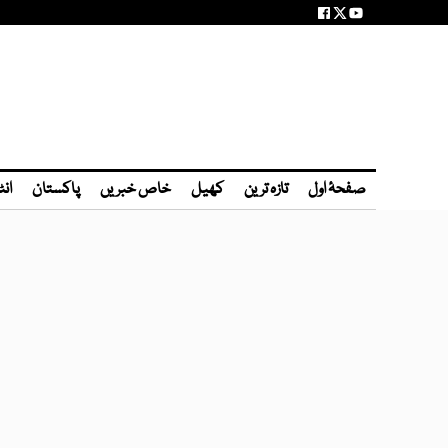
صفحۂ اول
تازہ ترین
کھیل
خاص خبریں
پاکستان
انٹ