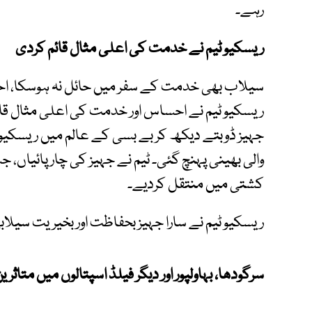
رہے۔
ریسکیو ٹیم نے خدمت کی اعلی مثال قائم کردی
سیلاب بھی خدمت کے سفر میں حائل نہ ہوسکا، اح
ریسکیو ٹیم نے احساس اور خدمت کی اعلی مثال قائم
جہیز ڈوبتے دیکھ کر بے بسی کے عالم میں ریسکیو 
والی بھینی پہنچ گئی۔ ٹیم نے جہیز کی چارپائیاں، 
کشتی میں منتقل کردیے۔
ریسکیو ٹیم نے سارا جہیز بحفاظت اور بخیریت سیلاب
سرگودھا، بہاولپور اور دیگر فیلڈ اسپتالوں میں متاثری