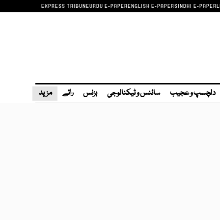
EXPRESS TRIBUNE
URDU E-PAPER
ENGLISH E-PAPER
SINDHI E-PAPER
L
دلچسپ و عجیب
سائنس و ٹیکنالوجی
بزنس
رائے
مزید