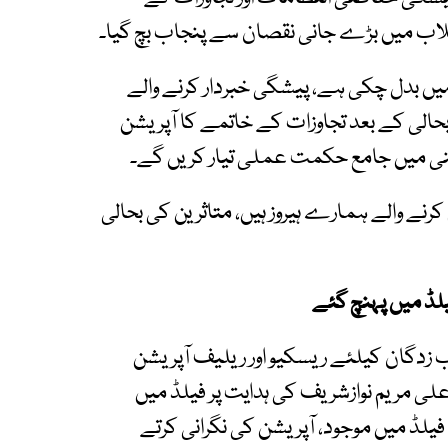
اب میں بڑے جانی نقصان سے پنجاب بچ گیا۔
میں بدل چکی ہے، پیشگی خبردار کرنے والے
حالی کے بعد تجاوزات کے خاتمے کا آپریشن
شنی میں جامع حکمت عملی تیار کریں گے۔
کرنے والے ہمارے ہیروز ہیں، متاثرین کی بحالی
یلڈ میں پہنچ گئے
اب زدگان کیلئے ریسکیو اور ریلیف آپریشن
اعلی مریم نوازشریف کی ہدایت پر فیلڈ میں
فیلڈ میں موجود، آپریشن کی نگرانی کرتے