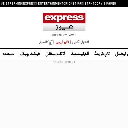
IVE STREAMING
EXPRESS ENTERTAINMENT
CRICKET PAKISTAN
TODAY'S PAPER
AUGUST 07, 2026
اشتہار لگائیں |
لائیو ٹی وی
| آج کا اخبار
ر نیشنل
ٹاپ ٹرینڈ
انٹرٹینمنٹ
لائف اسٹائل
فیکٹ چیک
صحت