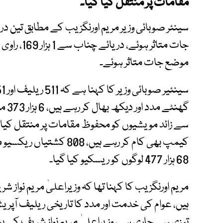
مقامات پر منتقل کیا گیا۔
موضع جات متاثر ہوئے۔
کیمپ بھی کام کر رہے ہیں
68 ہزار 477 لوگوں کو ریسکیو کیا گیا۔
مریم اورنگزیب کا کہنا تھا کہ وزیراعلیٰ مریم نو
ہیں، عوام کی خدمت اور مدد کا تاریخی ریلیف آپریش
تیزی سے جاری ہے، وزیراعلیٰ مریم نواز شریف کے 