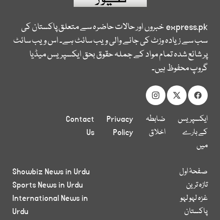
express.pk
خبروں اور حالات حاضرہ سے متعلق پاکستان کی
سب سے زیادہ وزٹ کی جانے والی ویب سائٹ ہے۔ اس ویب سائٹ
پر شائع شدہ تمام مواد کے جملہ حقوق بحق ایکسپریس میڈیا
گروپ محفوظ ہیں۔
ایکسپریس
ضابطہ
Privacy
Contact
کے بارے
اخلاق
Policy
Us
میں
صفحۂ اول
Showbiz News in Urdu
تازہ ترین
Sports News in Urdu
غزہ لہو لہو
International News in
پاکستان
Urdu