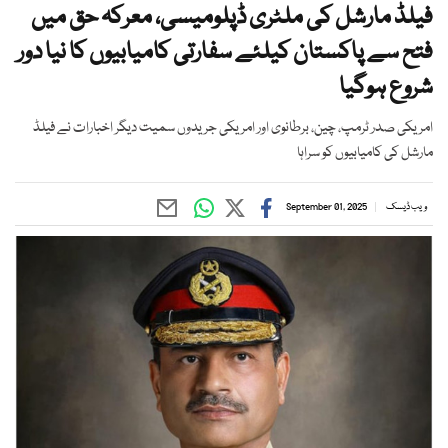
فیلڈ مارشل کی ملٹری ڈپلومیسی، معرکہ حق میں
فتح سے پاکستان کیلئے سفارتی کامیابیوں کا نیا دور
شروع ہوگیا
امریکی صدر ٹرمپ، چین، برطانوی اور امریکی جریدوں سمیت دیگر اخبارات نے فیلڈ
مارشل کی کامیابیوں کو سراہا
ویب ڈیسک
September 01, 2025