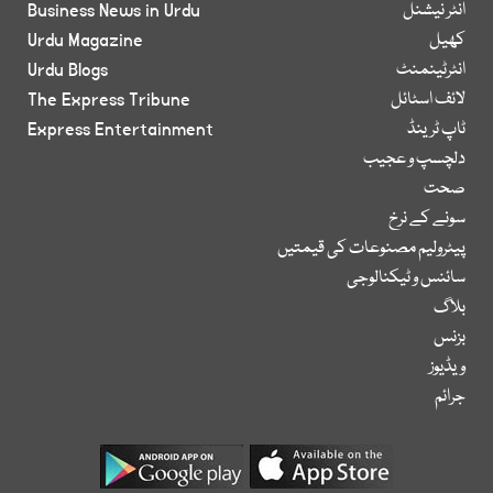
انٹر نیشنل
Business News in Urdu
کھیل
Urdu Magazine
انٹرٹینمنٹ
Urdu Blogs
لائف اسٹائل
The Express Tribune
ٹاپ ٹرینڈ
Express Entertainment
دلچسپ و عجیب
صحت
سونے کے نرخ
پیٹرولیم مصنوعات کی قیمتیں
سائنس و ٹیکنالوجی
بلاگ
بزنس
ویڈیوز
جرائم