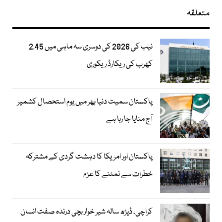
متعلقہ
نیب کی 2026 کی دوسری سہ ماہی میں 2.45
کھرب کی ریکارڈ ریکوری
پاکستان سمیت دنیا بھر میں یوم استحصال کشمیر
آج منایا جا رہا ہے
پاکستان اور امریکا کا دہشت گردی کے مشترکہ
خطرات سے نمٹنے کا عزم
کراچی، ڈیڑھ سالہ شیر خوار بچی درندہ صفت انسان