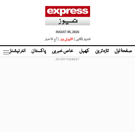
AUGUST 05, 2026
اشتہار لگائیں |
لائیو ٹی وی
| آج کا اخبار
صفحۂ اول
تازہ ترین
کھیل
خاص خبریں
پاکستان
انٹر نیشنل
ٹا