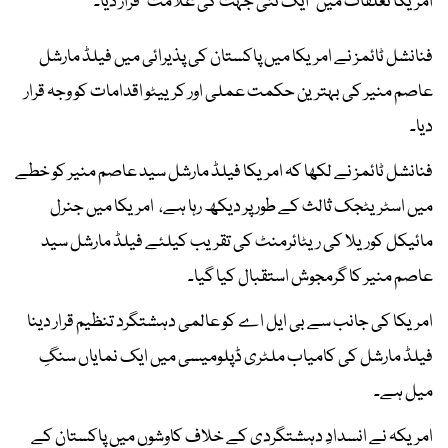
امریکا تعلقات میں "ایک نئی جہت کی علامت" قرار دیا۔
فنانشل ٹائمز نے امریکا میں پاکستان کی پذیرائی میں فیلڈ مارشل
عاصم منیر کی بہترین حکمت عملی اور کرییٹو اقدامات کو وجہ قرار
دیا۔
فنانشل ٹائمز نے لکھا کہ امریکا فیلڈ مارشل سید عاصم منیر کو خطے
میں اسٹریٹجک ثالث کے طور پر دیکھ رہا ہے، امریکا میں جنرل
مائیکل کوریلا کی ریٹائرمنٹ کی تقریب کیلئے فیلڈ مارشل سید
عاصم منیر کا گرمجوش استقبال کیا گیا۔
امریکا کی جانب سے بی ایل اے کو عالمی دہشتگرد تنظیم قرار دینا
فیلڈ مارشل کی کامیاب ملٹری ڈپلومیسی میں ایک نمایاں سنگِ
میل ہے۔
امریکہ نے انسدادِ دہشتگردی کے خلاف کاوشوں میں پاکستان کے