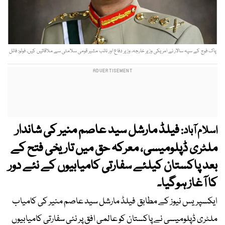
پاک فوج کے سپہ سالار نے امریکی وزیر خارجہ، وزیر دفاع اور نائب مشیر قومی سلامتی سے ملاقاتیں کیں، فوٹو: فائل
فیلڈ مارشل سید عاصم منیر کی شاندار
اسلام آباد:
ملٹری ڈپلومیسی، معرکہ حق میں تاریخی فتح کے
بعد پاکستان کیلئے سفارتی کامیابیوں کے نئے دور
کا آغاز ہوگیا۔
ایکسپریس نیوز کے مطابق فیلڈ مارشل سید عاصم منیر کی کامیاب
ملٹری ڈپلومیسی نے پاکستان کو عالمی افق پر نئی سفارتی کامیابیوں