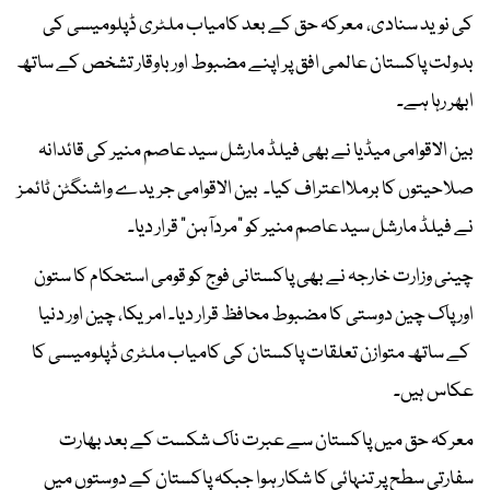
کی نوید سنادی، معرکہ حق کے بعد کامیاب ملٹری ڈپلومیسی کی
بدولت پاکستان عالمی افق پر اپنے مضبوط اور باوقار تشخص کے ساتھ
ابھر رہا ہے۔
بین الاقوامی میڈیا نے بھی فیلڈ مارشل سید عاصم منیر کی قائدانہ
صلاحیتوں کا برملااعتراف کیا۔ بین الاقوامی جریدے واشنگٹن ٹائمز
نے فیلڈ مارشل سید عاصم منیر کو "مردآہن" قرار دیا۔
چینی وزارت خارجہ نے بھی پاکستانی فوج کو قومی استحکام کا ستون
اور پاک چین دوستی کا مضبوط محافظ قرار دیا۔ امریکا، چین اور دنیا
کے ساتھ متوازن تعلقات پاکستان کی کامیاب ملٹری ڈپلومیسی کا
عکاس ہیں۔
معرکہ حق میں پاکستان سے عبرت ناک شکست کے بعد بھارت
سفارتی سطح پر تنہائی کا شکار ہوا جبکہ پاکستان کے دوستوں میں