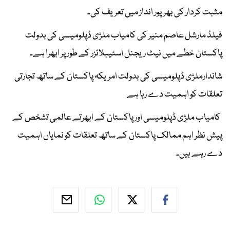
مثبت کردار کی بھرپور انداز میں تعریف کی۔
فیلڈ مارشل عاصم منیر کی کامیاب ملڑی ڈپلومیسی کی بدولت
پاکستان خطے میں نیٹ ریجنل اسٹیبلائزر کے طور پر ابھرا ہے۔
شاندارملڑی ڈپلومیسی کی بدولت امریکہ پاکستان کے ساتھ تجارتی
تعلقات کو اہمیت دے رہا ہے
کامیاب ملڑی ڈپلومیسی اور پاکستان کے ابھرتے عالمی تشخص کے
پیش نظر اہم ممالک پاکستان کے ساتھ تعلقات کو نمایاں اہمیت
دے رہے ہیں۔