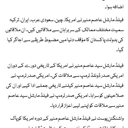
اضافہ ہوا۔
فیلڈ مارشل عاصم منیر نے امریکا، چین، سعودی عرب، ایران، ترکیہ
سمیت مختلف ممالک کے سربراہان سے ملاقاتیں کیں۔ ان ملاقاتوں
کی بدولت پاکستان کا مؤقف دنیا میں مضبوط طریقے سے اجاگر کیا
گیا۔
فیلڈ مارشل سید عاصم منیر نے امریکا کے تاریخی دورے کے دوران
امریکی صدر ڈونلڈ ٹرمپ سے ملاقات کی۔ امریکی صدر ٹرمپ نے
فیلڈ مارشل سید عاصم منیر کیلئے تاریخی جملے ادا کیے اور ان کی
صلاحیتوں کو سراہا۔ امریکی صدر ٹرمپ نے فیلڈ مارشل سید عاصم
منیر سے ملاقات کو اپنے لیے اعزاز قرار دیا۔
واشنگٹن پوسٹ نے فیلڈ مارشل عاصم منیر کے دورہ امریکا کو پاک