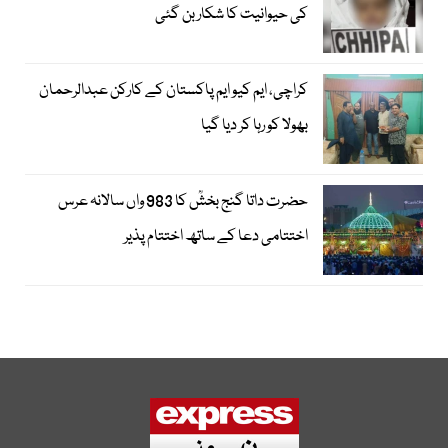
کی حیوانیت کا شکار بن گئی
کراچی، ایم کیو ایم پاکستان کے کارکن عبدالرحمان
بھولا کو رہا کر دیا گیا
حضرت داتا گنج بخشؒ کا 983 واں سالانہ عرس
اختتامی دعا کے ساتھ اختتام پذیر