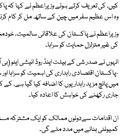
کیں، کی تعریف کرتے ہوئے وزیراعظم نے کہا کہ پاکس
وہ اس عظیم سفر میں چین کے ساتھ مل کر کام کرنے
وزیراعظم نے پاکستان کی علاقائی سالمیت، خودمخ
کی غیر متزلزل حمایت کو سراہا۔
انہوں نے صدر شی کے بیلٹ اینڈ روڈ انیشی ایٹو (بی
-پاکستان اقتصادی راہداری کی اہمیت کو سراہا ا
میں پانچ مزید راہداریوں کا اضافہ کیا گیا ہے، کے
جاری رکھنے کی خواہش کا اعادہ کیا۔
ان اقدامات سےدونوں ممالک کو ایک مشترکہ مس
کمیونٹی بنانے میں مدد ملے گی۔