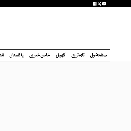
صفحۂ اول
تازہ ترین
کھیل
خاص خبریں
پاکستان
انٹ