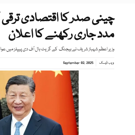
چینی صدر کا اقتصادی ترقی 
مدد جاری رکھنے کا اعلان
وزیر اعظم شہباز شریف نے بیجنگ کے گریٹ ہال آف دی پیپلز میں ع
ویب ڈیسک
September 02, 2025