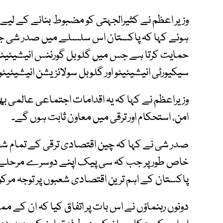
وزیر اعظم نے کثیرالجہتی کو مضبوط بنانے کے لی
ہوئے کہا کہ پاکستان اس سلسلے میں صدر شی ج
حمایت کرتا ہے جس میں گلوبل گورننس انیشیئیٹو،
سیکیورٹی انیشیئیٹو اور گلوبل سولائزیشن انیشیئیٹو
وزیراعظم نے کہا کہ یہ اقدامات اجتماعی عالمی بھل
امن، استحکام اور ترقی میں معاون ثابت ہوں گے۔
صدر شی نے کہا کہ چین اقتصادی ترقی کے تمام شع
خاص طور پر جب کہ سی پیک اپنے دوسرے مرحلے م
پاکستان کے اہم ترین اقتصادی شعبوں پر توجہ مرکو
دونوں رہنماؤں نے اس بات پر اتفاق کیا کہ ان کے م