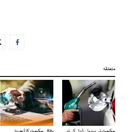
متعلقہ
حکومت نے پیٹرول، ڈیزل کی نئی
وفاقی حکومت کا ڈیجیٹل