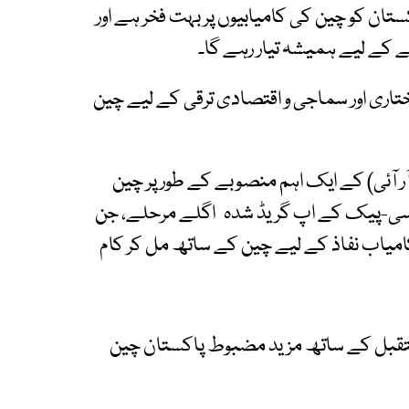
تان کو چین کی کامیابیوں پر بہت فخر ہے اور
 کے لیے ہمیشہ تیار رہے گا۔
تاری اور سماجی و اقتصادی ترقی کے لیے چین
 آر آئی) کے ایک اہم منصوبے کے طور پر چین
ور سی-پیک کے اپ گریڈ شدہ اگلے مرحلے، جن
 کامیاب نفاذ کے لیے چین کے ساتھ مل کر کام
تقبل کے ساتھ مزید مضبوط پاکستان چین