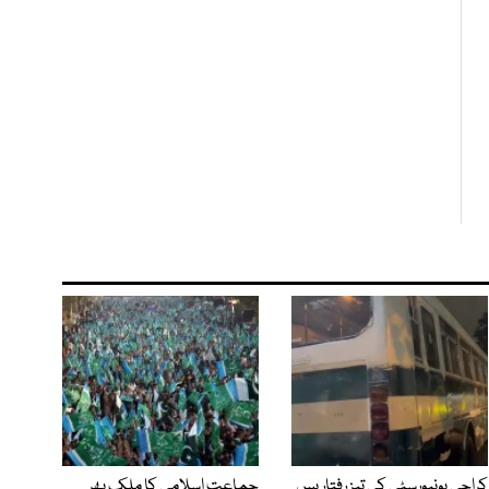
کراچی یونیورسٹی کی تیز رفتار بس
جماعت اسلامی کا ملک بھر