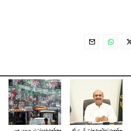
حکومت اعلامیہ جاری کرے کہ
محکمہ بلدیات نے صوبے میں