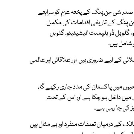
ے صدر شی جن پنگ کے پختہ عزم کو سراہتے
ن پنگ کے تاریخی اقدامات کی مکمل
 گلوبل ڈویلپمنٹ انیشیئیٹو، گلوبل
 شامل ہیں۔
ائی کے لیے ضروری ہیں اور علاقائی اور عالمی
بوں میں پاکستان کی مدد جاری رکھے گا،
یں داخل ہو چکا ہے اور اس کے تحت
ز کی جا رہی ہے۔
مالک کے درمیان تعلقات منفرد اور بے مثال ہیں