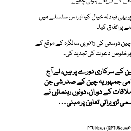
ھانے کے ذریعے ہونی چاہیے۔
پر بھی تبادلہ خیال کیا اور اس سلسلے میں
 پر اتفاق کیا۔
وزیراعظم نے صدر شی جن پنگ کو اگلے سال پاک-چین دوستی کی 75ویں سالگرہ کے موقع کے
ئی پرخلوص دعوت کی تجدید کی۔
 کے سرکاری دورے پر ہیں، نے آج
امی جمہوریہ چین کے صدر شی جن
لاقات کے دوران، دونوں رہنماؤں نے
سمی تزویراتی تعاون پر مبنی…