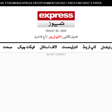
IVE STREAMING
EXPRESS ENTERTAINMENT
CRICKET PAKISTAN
TODAY'S PAPER
AUGUST 06, 2026
اشتہار لگائیں |
لائیو ٹی وی
| آج کا اخبار
ر نیشنل
ٹاپ ٹرینڈ
انٹرٹینمنٹ
لائف اسٹائل
فیکٹ چیک
صحت