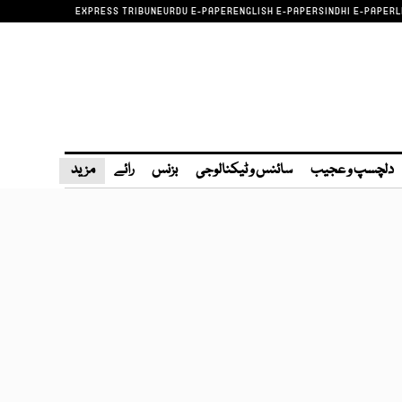
EXPRESS TRIBUNE
URDU E-PAPER
ENGLISH E-PAPER
SINDHI E-PAPER
L
دلچسپ و عجیب
سائنس و ٹیکنالوجی
بزنس
رائے
مزید