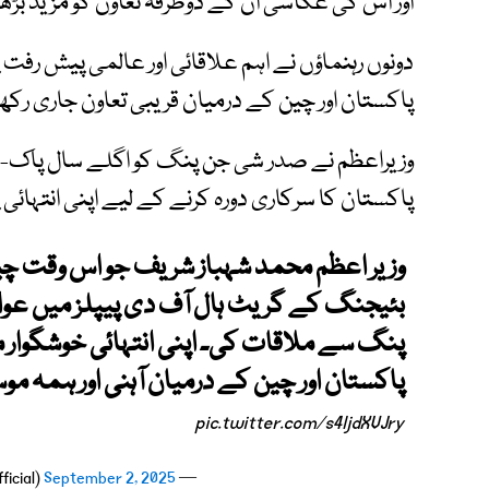
اور اس کی عکاسی ان کے دوطرفہ تعاون کو مزید بڑ
دونوں رہنماؤں نے اہم علاقائی اور عالمی پیش رفت 
پاکستان اور چین کے درمیان قریبی تعاون جاری رکھنے
پاکستان کا سرکاری دورہ کرنے کے لیے اپنی انتہا
وزیر اعظم محمد شہباز شریف جو اس وقت چین
بئیجنگ کے گریٹ ہال آف دی پیپلز میں عو
پنگ سے ملاقات کی۔ اپنی انتہائی خوشگوار م
پاکستان اور چین کے درمیان آہنی اور ہمہ مو
pic.twitter.com/s4ljdXVJry
September 2, 2025
— PTV News (@PTVNewsOfficial)