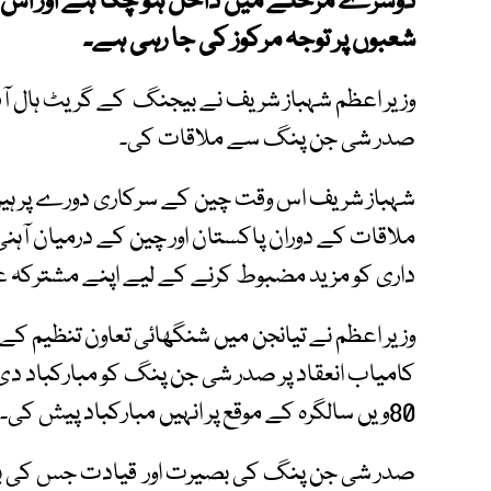
دوسرے مرحلے میں داخل ہو چکا ہے اور اس 
شعبوں پر توجہ مرکوز کی جا رہی ہے۔
وزیر اعظم شہباز شریف نے بیجنگ کے گریٹ ہال آ
صدر شی جن پنگ سے ملاقات کی۔
شہباز شریف اس وقت چین کے سرکاری دورے پر ہیں، د
ملاقات کے دوران پاکستان اور چین کے درمیان آہنی 
داری کو مزید مضبوط کرنے کے لیے اپنے مشترکہ عزم
وزیر اعظم نے تیانجن میں شنگھائی تعاون تنظیم ک
کامیاب انعقاد پر صدر شی جن پنگ کو مبارکباد د
80ویں سالگرہ کے موقع پر انہیں مبارکباد پیش کی۔
صدر شی جن پنگ کی بصیرت اور قیادت جس کی بدو