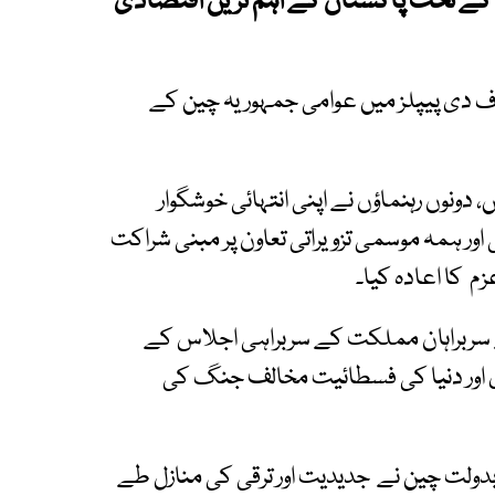
کے تحت پاکستان کے اہم ترین اقتصادی
ف دی پیپلز میں عوامی جمہوریہ چین کے
ونوں رہنماؤں نے اپنی انتہائی خوشگوار
اور ہمہ موسمی تزویراتی تعاون پر مبنی شراکت
 کا اعادہ کیا۔
ے سربراہان مملکت کے سربراہی اجلاس کے
ی اور دنیا کی فسطائیت مخالف جنگ کی
لت چین نے جدیدیت اور ترقی کی منازل طے