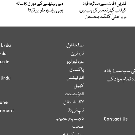
قدرتی آفات سے متاثرہ افراد
میں بیٹھنے کے دوران 6 سالہ
کیلئے گھر تعمیر کر رہے ہیں،
بچی پراسرار طور پر لاپتا
وزیراعلیٰ گلگت بلتستان
صفحۂ اول
 Urdu
تازہ ترین
rdu
غزہ لہو لہو
ws in
پاکستان
کی سب سے زیادہ
انٹر نیشنل
 Urdu
 تمام مواد کے
کھیل
انٹرٹینمنٹ
لائف اسٹائل
bune
ٹاپ ٹرینڈ
inment
دلچسپ و عجیب
Contact Us
صحت