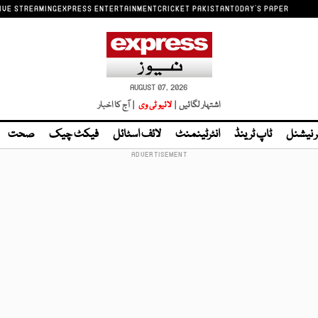
IVE STREAMING
EXPRESS ENTERTAINMENT
CRICKET PAKISTAN
TODAY'S PAPER
AUGUST 07, 2026
اشتہار لگائیں |
لائیو ٹی وی
| آج کا اخبار
ر نیشنل
ٹاپ ٹرینڈ
انٹرٹینمنٹ
لائف اسٹائل
فیکٹ چیک
صحت