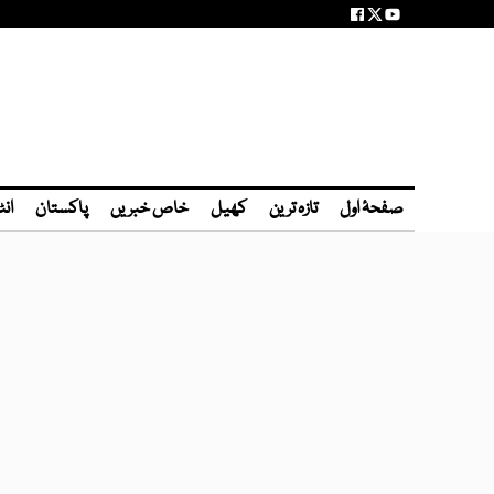
صفحۂ اول
تازہ ترین
کھیل
خاص خبریں
پاکستان
انٹ