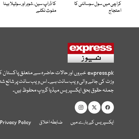
کراچی میں سول سوسائٹی کا
کا ڈراپ سین، شوہر اور سوتیلا بیٹا
احتجاج
ملوث نکلے
express.pk
خبروں اور حالات حاضرہ سے متعلق پاکستان 
وزٹ کی جانے والی ویب سائٹ ہے۔ اس ویب سائٹ پر شائع شدہ
جملہ حقوق بحق ایکسپریس میڈیا گروپ محفوظ ہیں۔
ایکسپریس کے بارے میں
ضابطہ اخلاق
Privacy Policy