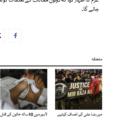
عزم کا اظہار کیا کہ دونوں ممالک کے تعلقات کو تعا
جائے گا۔
متعلقہ
میر رضا علی کے انصاف کیلیے
لاہور میں 40 سالہ خاتون کے قتل