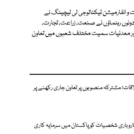
 و انفارمیشن ٹیکنالوجی لی لیچینگ نے
نوں رہنماؤں نے صنعت، زراعت، تجارت،
 اور معدنیات سمیت مختلف شعبوں میں تعاون
ات؛ مشترکہ منصوبوں پر تعاون جاری رکھنے پر
اروباری شخصیات کو پاکستان میں سرمایہ کاری