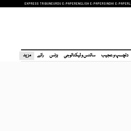
EXPRESS TRIBUNE
URDU E-PAPER
ENGLISH E-PAPER
SINDHI E-PAPER
L
دلچسپ و عجیب
سائنس و ٹیکنالوجی
بزنس
رائے
مزید