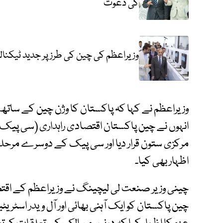
کی دعوت
وزیراعظم کی چین کی طرز پر جدید ٹیکنا
وزیراعظم نے کہا کہ پاکستان کا وژن چین کے ساتھ 
انہوں نے چین پاکستان اقتصادی راہداری (سی پیک
مرکزی ستون قرار دیا اور سی پیک کے دوسرے مرحلے
اظہار بھی کیا۔
چینی وزیر صنعت لی لیچینگ نے وزیراعظم کے اقتصا
چین پاکستان کو ایک آہنی بھائی اور آل ویدر اسٹریٹ