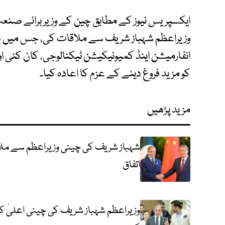
ایکسپریس نیوز کے مطابق چین کے وزیر برائے صنعت
وزیراعظم شہباز شریف سے ملاقات کی، جس میں دو
انفارمیشن اینڈ کمیونیکیشن ٹیکنالوجی، کان کنی
کو مزید فروغ دینے کے عزم کا اعادہ کیا۔
مزید پڑھیں
شہباز شریف کی چینی وزیراعظم سے ملاق
اتفاق
وزیراعظم شہباز شریف کی چینی اعلیٰ ک