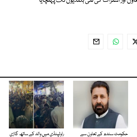
ون اور اشتراک کی نئی بلندیوں تک پہنچایا
حکومت سندھ کے تعاون سے
راولپنڈی میں والد کے ساتھ گاڑی