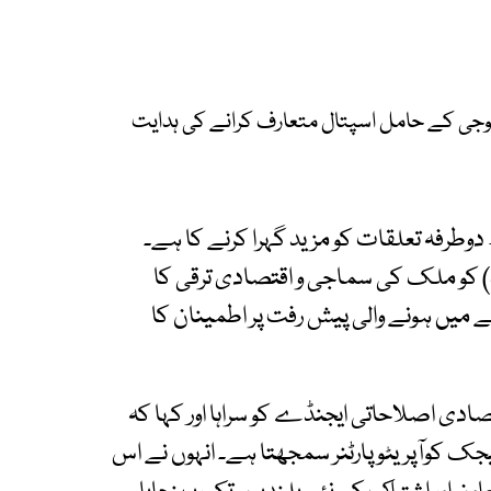
لوجی کے حامل اسپتال متعارف کرانے کی ہدایت
دوطرفہ تعلقات کو مزید گہرا کرنے کا ہے۔
) کو ملک کی سماجی و اقتصادی ترقی کا
 میں ہونے والی پیش رفت پر اطمینان کا
دی اصلاحاتی ایجنڈے کو سراہا اور کہا کہ
یجک کوآپریٹو پارٹنر سمجھتا ہے۔ انہوں نے اس