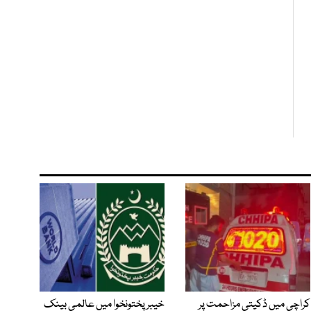
کراچی میں ڈکیتی مزاحمت پر
خیبرپختونخوا میں عالمی بینک