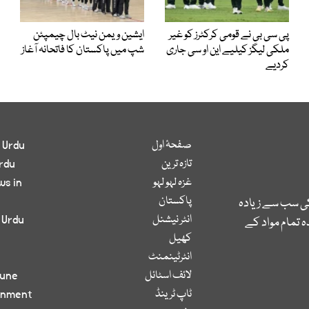
پی سی بی نے قومی کرکٹرز کو غیر
ایشین ویمن نیٹ بال چیمپئن
ملکی لیگز کیلیے این او سی جاری
شپ میں پاکستان کا فاتحانہ آغاز
کردیے
صفحۂ اول
 Urdu
تازہ ترین
rdu
غزہ لہو لہو
ws in
پاکستان
کی سب سے زیادہ
انٹر نیشنل
 Urdu
 تمام مواد کے
کھیل
انٹرٹینمنٹ
لائف اسٹائل
bune
ٹاپ ٹرینڈ
inment