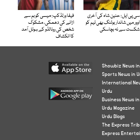
سی پی ایل: حنین شاہ کی آخری
فیفا ورلڈکپ: میسی کو بم سے
اوور میں شاندار بولنگ بھی ٹیم کو
اڑانے کی دھمکی، مشکوک
شکست سے نہ بچاسکی
شخص کی رونالڈو کے ہوٹل آمد
کا انکشاف
Showbiz News in
Sports News in U
International Ne
Urdu
Business News in
Urdu Magazine
Urdu Blogs
The Express Tri
Express Enterta