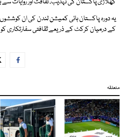
کھلاڑی پاکستان کی تہذیب، ثقافت اور روایات سے بر
یہ دورہ پاکستان ہائی کمیشن لندن کی ان کوششوں 
کے درمیان کرکٹ کے ذریعے ثقافتی سفارتکاری کو ف
متعلقہ