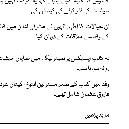
افسوس کا اظہار کرتے ہوئے کہا یہ کرکٹ نہیں ہ
سیاست کی نذر کرنے کی کوشش کی۔
ان خیالات کا اظہار انہوں نے مشرقی لندن میں قا
کے وفد سے ملاقات کے دوران کیا۔
یہ کلب ایسیکس پریمیئر لیگ میں نمایاں حیثیت 
روانہ ہو رہا ہے۔
وفد میں کلب کے صدر مسٹر لین اینوخ، کپتان عرفا
فاروق عثمان شامل تھے۔
مزید پڑھیں