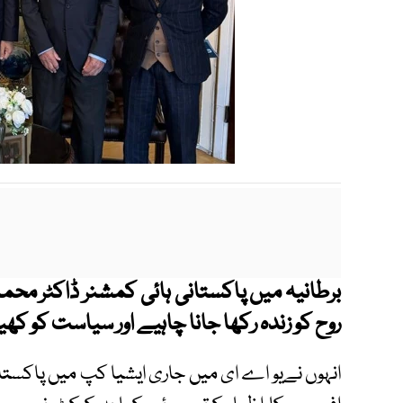
برطانیہ میں پاکستانی ہائی کمشنر ڈاکٹر مح
روح کو زندہ رکھا جانا چاہیے اور سیاست کو 
انہوں نےیو اے ای میں جاری ایشیا کپ میں پاکست