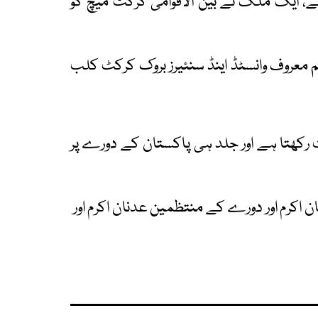
ے، ایک ملک نے بین الاقوامی کرکٹ میچ کو
ئم معروف وانسٹڈ اینڈ سنئیرز بروک کرکٹ کلب
رکھتا ہے اور جلد ہی پاکستان کے دورے پر
ن اکرم اور دورے کے منتظمین عدنان اکرم اور