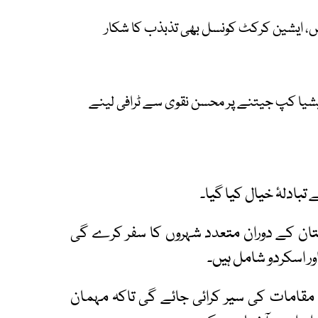
یں، ایشین کرکٹ کونسل بھی تذبذب کا شکار
ایشیا کپ جیتنے پر محسن نقوی سے ٹرافی لینے
بادلۂ خیال کیا گیا۔
اکستان کے دوران متعدد شہروں کا سفر کرے گی
ور اسکردو شامل ہیں۔
مقامات کی سیر کرائی جائے گی تاکہ مہمان