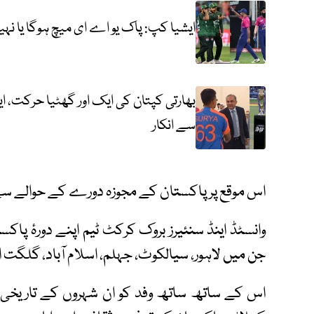
ایشیا کپ: پاک یو اے ای میچ ہوگا یا نہ
بھارتی کپتان کی ایک اور گھٹیا حرکت، 
سے انکار
اس موقع پر پاکستان کے مجوزہ دورے کے حوالے سے ت
وانسٹڈ اینڈ سنئیرز بروک کرکٹ ٹیم اپنے دورۂ پ
جن میں لاہور، سیالکوٹ، جہلم، اسلام آباد، گلگت ا
اس کے ساتھ ساتھ وفد کو ان شہروں کے تاریخی 