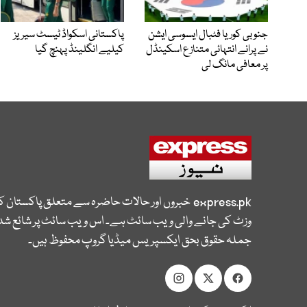
جنوبی کوریا فٹبال ایسوسی ایشن
پاکستانی اسکواڈ ٹیسٹ سیریز
نے پرانے انتہائی متنازع اسکینڈل
کیلیے انگلینڈ پہنچ گیا
پر معافی مانگ لی
express.pk
خبروں اور حالات حاضرہ سے متعلق پاکستان 
وزٹ کی جانے والی ویب سائٹ ہے۔ اس ویب سائٹ پر شائع شدہ
جملہ حقوق بحق ایکسپریس میڈیا گروپ محفوظ ہیں۔