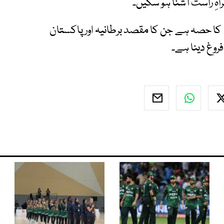
اہِ راست آشنا ہو سکیں۔
کا حصہ ہے جن کا مقصد برطانیہ اور پاکستان
روغ دینا ہے۔