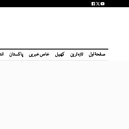
صفحۂ اول
تازہ ترین
کھیل
خاص خبریں
پاکستان
انٹ