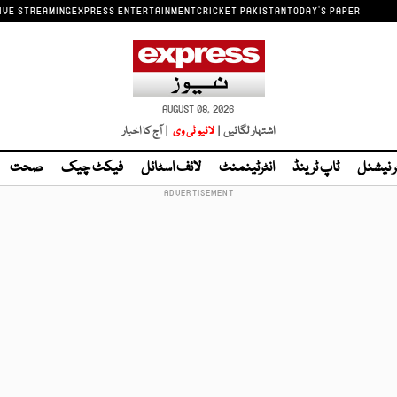
IVE STREAMING
EXPRESS ENTERTAINMENT
CRICKET PAKISTAN
TODAY'S PAPER
AUGUST 08, 2026
اشتہار لگائیں |
لائیو ٹی وی
| آج کا اخبار
ر نیشنل
ٹاپ ٹرینڈ
انٹرٹینمنٹ
لائف اسٹائل
فیکٹ چیک
صحت