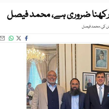
رکھنا ضروری ہے، محمد فیصل
وشش کی، محمد فیصل