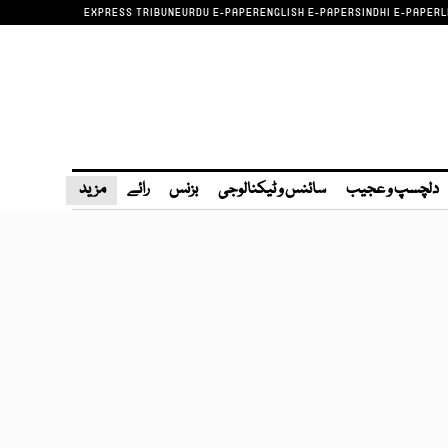
EXPRESS TRIBUNE
URDU E-PAPER
ENGLISH E-PAPER
SINDHI E-PAPER
L
دلچسپ و عجیب
سائنس و ٹیکنالوجی
بزنس
رائے
مزید