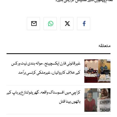
تمام پہلوؤں سے تفتیش کر رہی ہے۔
متعلقہ
غیرقانونی فارن ایکسچینج، حوالہ ہندی نیٹ ورکس
کے خلاف کارروائیاں، غیرملکی کرنسی برآمد
کراچی میں افسوسناک واقعہ، گھریلو تنازع پر باپ کے
ہاتھوں بیٹا قتل