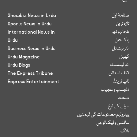
صفحۂ اول
Showbiz News in Urdu
تازہ ترین
Sports News in Urdu
غزہ لہو لہو
International News in
پاکستان
Urdu
انٹر نیشنل
Business News in Urdu
کھیل
Urdu Magazine
انٹرٹینمنٹ
Urdu Blogs
لائف اسٹائل
The Express Tribune
ٹاپ ٹرینڈ
Express Entertainment
دلچسپ و عجیب
صحت
سونے کے نرخ
پیٹرولیم مصنوعات کی قیمتیں
سائنس و ٹیکنالوجی
بلاگ