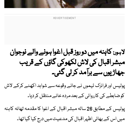
کاہنہ میں دو روز قبل اغوا ہونے والے نوجوان
لاہور:
مبشر اقبال کی لاش لکھوکی گاؤں کے قریب
جھاڑیوں سے برآمد کر لی گئی۔
پولیس اور فرانزک ٹیموں نے جائے وقوعہ سے شواہد اکھٹے کرکے لاش
کو ضابطے کی کارروائی کے بعد مردہ خانے منتقل کر دیا۔
پولیس کے مطابق 26 سالہ مبشر اقبال کے اغوا کا مقدمہ تھانہ کاہنہ
میں اس کے بھائی اظہر اقبال کی مدعیت میں درج کیا گیا تھا۔