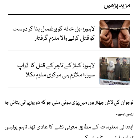
مزید پڑھیں
لاہور؛ اہل خانہ کو یرغمال بنا کر دوست
کو قتل کرنے والا ملزم گرفتار
لاہور؛ کباڑ کے تاجر کے قتل کا ڈراپ
سین؛ ملازم ہی مرکزی ملزم نکلا
نوجوان کی لاش جھاڑیوں میں پڑی ہوئی ملی جو کہ دو روز پرانی بتائی جا
رہی ہے۔
ابتدائی معلومات کے مطابق متوفی نشے کا عادی تھا، تاہم پولیس