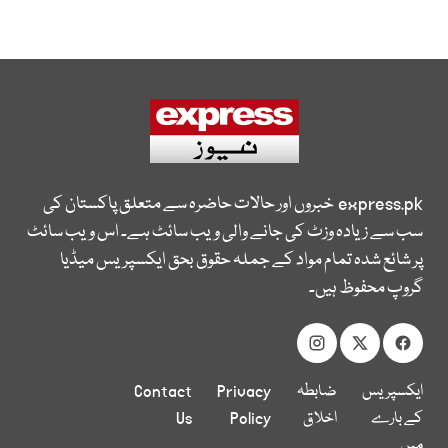
express.pk
خبروں اور حالات حاضرہ سے متعلق پاکستان کی
سب سے زیادہ وزٹ کی جانے والی ویب سائٹ ہے۔ اس ویب سائٹ
پر شائع شدہ تمام مواد کے جملہ حقوق بحق ایکسپریس میڈیا
گروپ محفوظ ہیں۔
ایکسپریس
ضابطہ
Privacy
Contact
کے بارے
اخلاق
Policy
Us
میں