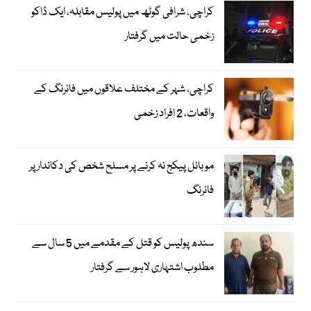
کراچی، شرافی گوٹھ میں پولیس مقابلہ، ایک ڈاکو
زخمی حالت میں گرفتار
کراچی، شہر کے مختلف علاقوں میں فائرنگ کے
واقعات، 2 افراد زخمی
موبائل پیکج نہ کرنے پر مسلح شخص کی دکاندار پر
فائرنگ
سندھ پولیس کو قتل کے مقدمے میں 5 سال سے
مطلوب اشتہاری لاہور سے گرفتار