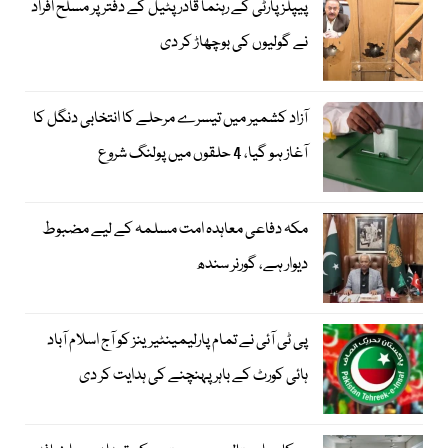
پیپلز پارٹی کے رہنما قادر پٹیل کے دفتر پر مسلح افراد
نے گولیوں کی بوچھاڑ کر دی
آزاد کشمیر میں تیسرے مرحلے کا انتخابی دنگل کا
آغاز ہو گیا، 4 حلقوں میں پولنگ شروع
مکہ دفاعی معاہدہ امت مسلمہ کے لیے مضبوط
دیوار ہے، گورنر سندھ
پی ٹی آئی نے تمام پارلیمینٹیرینز کو آج اسلام آباد
ہائی کورٹ کے باہر پہنچنے کی ہدایت کر دی