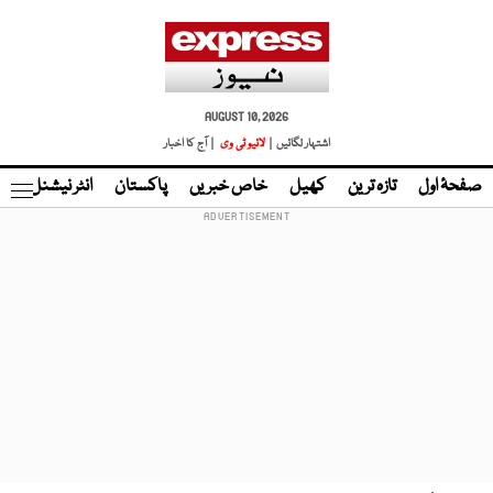
AUGUST 10, 2026
اشتہار لگائیں |
لائیو ٹی وی
| آج کا اخبار
صفحۂ اول
تازہ ترین
کھیل
خاص خبریں
پاکستان
انٹر نیشنل
ٹا