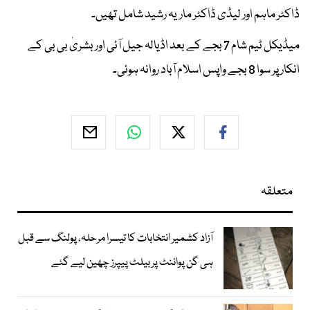
ڈاکٹر ماہم اور لیڈی ڈاکٹر ماریہ رشید شامل تھیں۔
میڈیکل ٹیم شام 7 بجے کے بعد اڈیالہ جیل آئی اور بشریٰ بی بی کے
انکار پر سوا 8 بجے واپس اسلام آباد روانہ ہوئی۔
متعلقہ
آزاد کشمیر انتخابات کا تیسرا مرحلہ، پولنگ سے قبل
ہی گن پوائنٹ پر بیلٹ پیپرز چھین لیے گئے