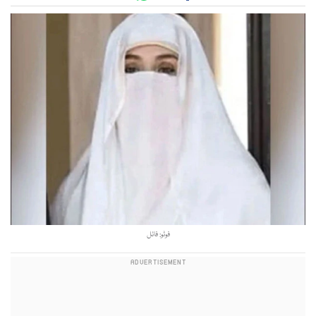
فوٹو: فائل