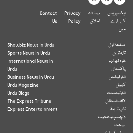
ایکسپریس
ضابطہ
Privacy
Contact
کے بارے
اخلاق
Policy
Us
میں
صفحۂ اول
Showbiz News in Urdu
تازہ ترین
Sports News in Urdu
غزہ لہو لہو
International News in
پاکستان
Urdu
انٹر نیشنل
Business News in Urdu
کھیل
Urdu Magazine
انٹرٹینمنٹ
Urdu Blogs
لائف اسٹائل
The Express Tribune
ٹاپ ٹرینڈ
Express Entertainment
دلچسپ و عجیب
صحت