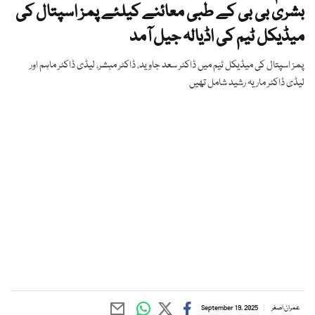
بشریٰ بی بی کے طبی معائنے کیلئے پمز اسپتال کی
میڈیکل ٹیم کی اڈیالہ جیل آمد
پمز اسپتال کی میڈیکل ٹیم میں ڈاکٹر سعد جاوید، ڈاکٹر مبشر، لیڈی ڈاکٹر ماہم اور
لیڈی ڈاکٹر ماریہ رشید شامل تھیں
عمران اصغر
September 19, 2025