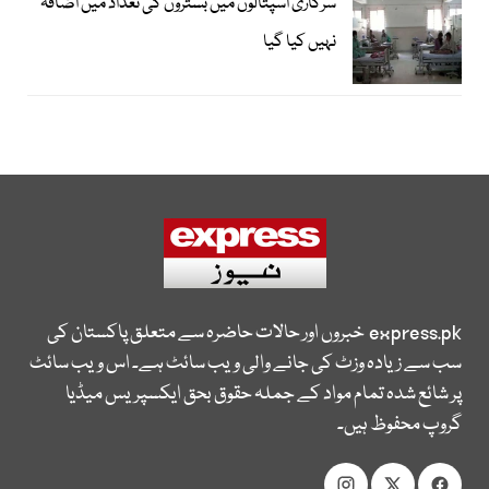
سرکاری اسپتالوں میں بستروں کی تعداد میں اضافہ
نہیں کیا گیا
express.pk
خبروں اور حالات حاضرہ سے متعلق پاکستان کی
سب سے زیادہ وزٹ کی جانے والی ویب سائٹ ہے۔ اس ویب سائٹ
پر شائع شدہ تمام مواد کے جملہ حقوق بحق ایکسپریس میڈیا
گروپ محفوظ ہیں۔