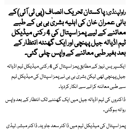
پاکستان تحریک انصاف (پی ٹی آئی)کے
راولپنڈی:
بانی عمران خان کی اہلیہ بشریٰ بی بی کے طبے
معائنے کے لیے پمز اسپتال کی 4 رکنی میڈیکل
ٹیم اڈیالہ جیل پہنچی اور ایک گھنٹہ انتظار کے
بعد بغیر طبی معائنے کے واپس چلی گئی۔
ایکسپریس نیوز کے مطابق پمز اسپتال کی 4 رکنی میڈیکل ٹیم اڈیالہ
جیل پہنچی تھی لیکن بشریٰ بی بی نے پمز اسپتال کی میڈیکل ٹیم
سے طبی معائنہ کرانے سے انکار کردیا۔
ڈاکٹروں کی ٹیم اڈیالہ جیل میں ایک گھنٹے تک انتظار کے بعد واپس
روانہ ہوگئی۔
پمز اسپتال کی میڈیکل ٹیم میں ڈاکٹر سعد جاوید، ڈاکٹر مبشر، لیڈی