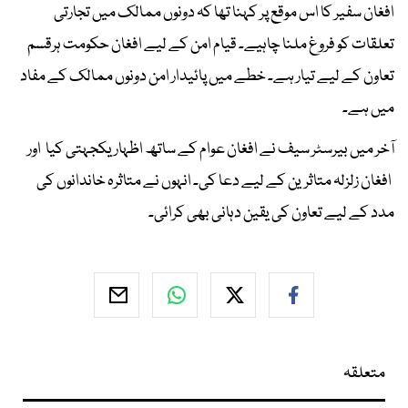
افغان سفیر کا اس موقع پر کہنا تھا کہ دونوں ممالک میں تجارتی
تعلقات کو فروغ ملنا چاہیے۔ قیام امن کے لیے افغان حکومت ہرقسم
تعاون کے لیے تیار ہے۔ خطے میں پائیدار امن دونوں ممالک کے مفاد
میں ہے۔
آخر میں بیرسٹر سیف نے افغان عوام کے ساتھ اظہار یکجہتی کیا اور
افغان زلزلہ متاثرین کے لیے دعا کی۔ انہوں نے متاثرہ خاندانوں کی
مدد کے لیے تعاون کی یقین دہانی بھی کرائی۔
متعلقہ