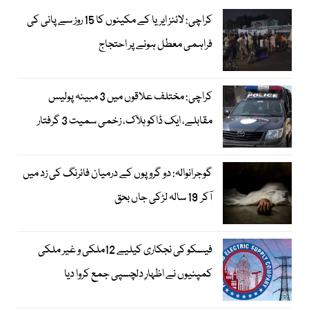
کراچی: لائنز ایریا کے مکینوں کا 15 روز سے پانی کی
فراہمی معطل ہونے پر احتجاج
کراچی: مختلف علاقوں میں 3 مبینہ پولیس
مقابلے، ایک ڈاکو ہلاک، زخمی سمیت 3 گرفتار
گوجرانوالہ: دو گروپوں کے درمیان فائرنگ کی زد میں
آکر 19 سالہ لڑکی جاں بحق
فیسکو کی نجکاری کیلیے 12ملکی و غیر ملکی
کمپنیوں نے اظہارِ دلچسپی جمع کروا دیا