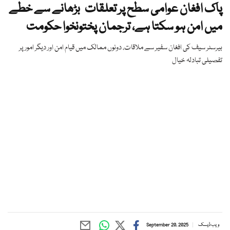
پاک افغان عوامی سطح پر تعلقات بڑھانے سے خطے
میں امن ہو سکتا ہے، ترجمان پختونخوا حکومت
بیرسٹر سیف کی افغان سفیر سے ملاقات، دونوں ممالک میں قیام امن اور دیگر امور پر
تفصیلی تبادلہ خیال
ویب ڈیسک
September 20, 2025