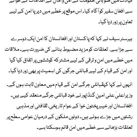
قیادت میں صوبائی حکومت کے امن و امان کے اقدامات کے حوالے
سے افغان سفیر کو آگاہ کیا۔ اس موقع پر خطے میں دیرپا امن کے لیے
تعاون پر زور دیا گیا۔
بیرسٹر سیف نے کہا کہ پاکستان اور افغانستان کا امن ایک دوسرے
سے جڑا ہے، تعلقات کو مزید مضبوط بنانے کی ضرورت ہے۔ ملاقات
میں خطے میں امن و ترقی کے لیے مشترکہ کوششوں پر اتفاق کیا گیا
اور امن کے قیام کے لیے قبائلی جرگوں کی اہمیت پر بھی زور دیا گیا۔
انہوں نے کہا کہقبائلی جرگے امن کے قیام میں معاون ثابت ہوں گے۔
وزیراعلیٰ علی امین گنڈاپور نے خود قبائلی جرگے منعقد کیے ہیں۔
افغانستان اور خیبر پختون خوا کے عوام تاریخی، ثقافتی اور مذہبی
رشتوں میں جڑے ہوئے ہیں۔ دونوں ملکوں کے درمیان عوامی سطح پر
تعلقات بڑھانے سے خطے میں امن قائم ہوسکتا ہے۔