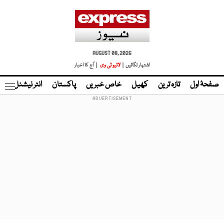
AUGUST 08, 2026
اشتہار لگائیں |
لائیو ٹی وی
| آج کا اخبار
صفحۂ اول
تازہ ترین
کھیل
خاص خبریں
پاکستان
انٹر نیشنل
ٹا