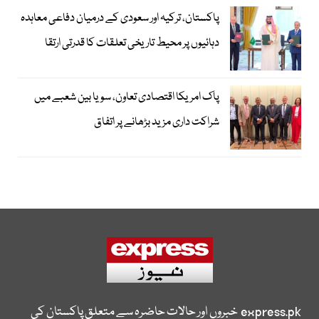
پاکستان، ترکیہ اور سعودی کے درمیان دفاعی معاہدہ
دہائیوں پر محیط تاریخی تعلقات کا قدرتی ارتقا
پاک امریکا اقتصادی تعاون، سویا بین شعبے میں
شراکت داری مزید بڑھانے پر اتفاق
express.pk
خبروں اور حالات حاضرہ سے متعلق پاکستان کی