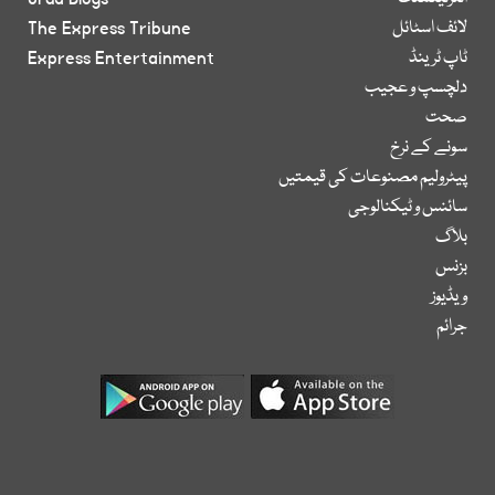
لائف اسٹائل
The Express Tribune
ٹاپ ٹرینڈ
Express Entertainment
دلچسپ و عجیب
صحت
سونے کے نرخ
پیٹرولیم مصنوعات کی قیمتیں
سائنس و ٹیکنالوجی
بلاگ
بزنس
ویڈیوز
جرائم