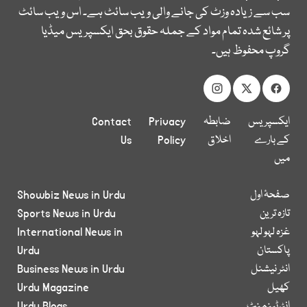
سب سے زیادہ وزٹ کی جانے والی ویب سائٹ ہے۔ اس ویب سائٹ
پر شائع شدہ تمام مواد کے جملہ حقوق بحق ایکسپریس میڈیا
گروپ محفوظ ہیں۔
ایکسپریس
ضابطہ
Privacy
Contact
کے بارے
اخلاق
Policy
Us
میں
صفحۂ اول
Showbiz News in Urdu
تازہ ترین
Sports News in Urdu
غزہ لہو لہو
International News in
پاکستان
Urdu
انٹر نیشنل
Business News in Urdu
کھیل
Urdu Magazine
انٹرٹینمنٹ
Urdu Blogs