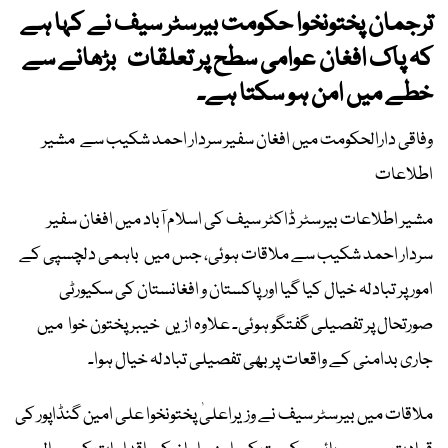
ترجمان پختونخوا حکومت بیرسٹر سیف نے کہا ہے
کہ پاک افغان عوامی سطح پر تعلقات بڑھانے سے
خطے میں امن ہو سکتا ہے۔
وفاقی دارالحکومت میں افغان سفیر سردار احمد شکیب سے مشیر
اطلاعات
مشیر اطلاعات بیرسٹر ڈاکٹر سیف کی اسلام آباد میں افغان سفیر
سردار احمد شکیب سے ملاقات ہوئی، جس میں باہمی دلچسپی کے
امور پر تبادلہ خیال کیا گیا اور پاکستان و افغانستان کی سکیورٹی
صورتحال پر تفصیلی گفتگو ہوئی۔ علاوہ ازیں خیبر پختون خوا میں
جاری بدامنی کے واقعات پر بھی تفصیلی تبادلہ خیال ہوا۔
ملاقات میں بیرسٹر سیف نے وزیراعلیٰ پختونخوا علی امین گنڈاپور کی