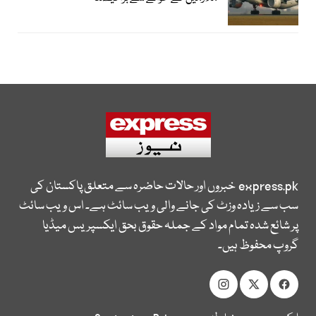
express.pk
خبروں اور حالات حاضرہ سے متعلق پاکستان کی
سب سے زیادہ وزٹ کی جانے والی ویب سائٹ ہے۔ اس ویب سائٹ
پر شائع شدہ تمام مواد کے جملہ حقوق بحق ایکسپریس میڈیا
گروپ محفوظ ہیں۔