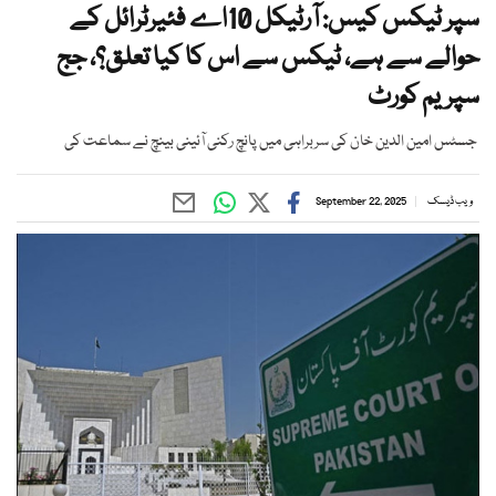
سپر ٹیکس کیس: آرٹیکل 10اے فئیرٹرائل کے
حوالے سے ہے، ٹیکس سے اس کا کیا تعلق؟، جج
سپریم کورٹ
جسٹس امین الدین خان کی سربراہی میں پانچ رکنی آئینی بینچ نے سماعت کی
ویب ڈیسک
September 22, 2025