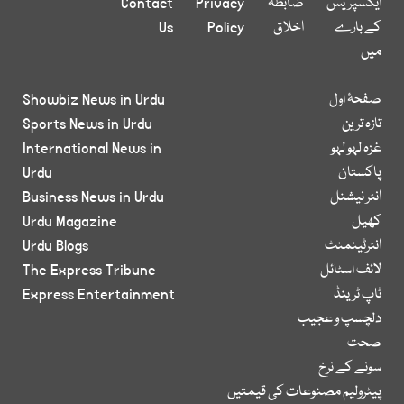
ایکسپریس
ضابطہ
Privacy
Contact
کے بارے
اخلاق
Policy
Us
میں
صفحۂ اول
Showbiz News in Urdu
تازہ ترین
Sports News in Urdu
غزہ لہو لہو
International News in
پاکستان
Urdu
انٹر نیشنل
Business News in Urdu
کھیل
Urdu Magazine
انٹرٹینمنٹ
Urdu Blogs
لائف اسٹائل
The Express Tribune
ٹاپ ٹرینڈ
Express Entertainment
دلچسپ و عجیب
صحت
سونے کے نرخ
پیٹرولیم مصنوعات کی قیمتیں