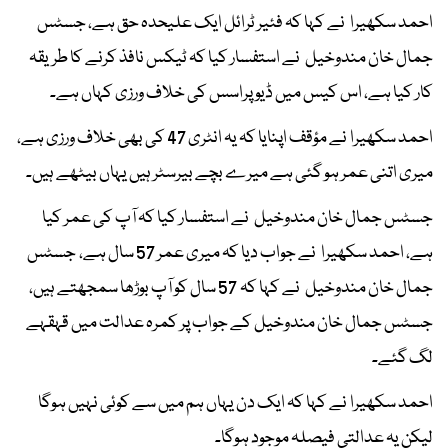
احمد سکھیرا نے کہا کہ فئیر ٹرائل ایک علیحدہ حق ہے، جسٹس
جمال خان مندوخیل نے استفسار کیا کہ ٹیکس نافذ کرنے کا طریقہ
کار کیا ہے، اس کیس میں ڈیو پراسس کی خلاف ورزی کہاں ہے۔
احمد سکھیرا نے مؤقف اپنایا کہ یہ انٹری 47 کی بھی خلاف ورزی ہے،
میری اتنی عمر ہو گئی ہے میرے بچے بیرسٹر ہیں یہاں بیٹھے ہیں۔
جسٹس جمال خان مندوخیل نے استفسار کیا کہ آپ کی عمر کیا
ہے، احمد سکھیرا نے جواب دیا کہ میری عمر 57 سال ہے، جسٹس
جمال خان مندوخیل نے کہا کہ 57 سال کو آپ بوڑھا سمجھتے ہیں،
جسٹس جمال خان مندوخیل کے جواب پر کمرہ عدالت میں قہقہے
لگ گئے۔
احمد سکھیرا نے کہا کہ ایک دن یہاں ہم میں سے کوئی نہیں ہوگا
لیکن یہ عدالتی فیصلہ موجود ہوگا۔