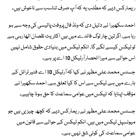
ریمارکس دیے کہ مطلب یہ کہ آپ صرف تناسب سے ناخوش ہیں۔
احمد سکھیرا نے دلیل دی کہ ونڈ فال پروفٹ پالیسی کی وجہ سے ہو
رہا ہے، اگر تین چار لوگ فائدے میں ہیں اکثریت نقصان اٹھا رہی ہے
تو ٹیکس کیسے لگے گا، انکم ٹیکس میں بنیادی حقوق شامل نہیں
اس حوالے سے میرا انحصار آرٹیکل 10 اے پر ہے۔
جسٹس محمد علی مظہر نے کہا کہ آرٹیکل 10 اے فئیر ٹرائل کے
بارے میں ہے ٹیکس سے اس کا کیا تعلق ہے، احمد سکھیرا نے
مؤقف اپنایا کہ ٹیکس میں عوامی سماعت کا حق ہونا چاہیے۔
جسٹس محمد علی مظہر نے ریمارکس دیے کہ کچھ چیزیں ہیں جو
میونسپل ٹیکس میں ہیں، انکم ٹیکس کے حوالے سے قانون میں
عوامی سماعت کی کوئی شق نہیں ہے۔