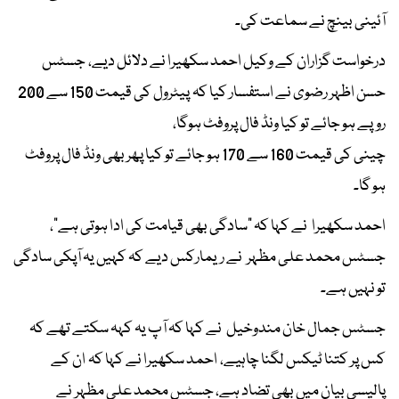
آئینی بینچ نے سماعت کی۔
درخواست گزاران کے وکیل احمد سکھیرا نے دلائل دیے، جسٹس
حسن اظہر رضوی نے استفسار کیا کہ پیٹرول کی قیمت 150 سے 200
روپے ہو جائے تو کیا ونڈ فال پروفٹ ہوگا،
چینی کی قیمت 160 سے 170 ہو جائے تو کیا پھر بھی ونڈ فال پروفٹ
ہو گا۔
احمد سکھیرا نے کہا کہ "سادگی بھی قیامت کی ادا ہوتی ہے"،
جسٹس محمد علی مظہر نے ریمارکس دیے کہ کہیں یہ آپکی سادگی
تو نہیں ہے۔
جسٹس جمال خان مندوخیل نے کہا کہ آپ یہ کہہ سکتے تھے کہ
کس پر کتنا ٹیکس لگنا چاہیے، احمد سکھیرا نے کہا کہ ان کے
پالیسی بیان میں بھی تضاد ہے، جسٹس محمد علی مظہر نے