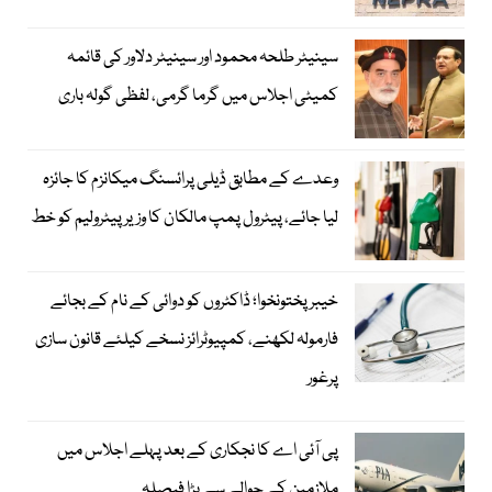
سینیٹر طلحہ محمود اور سینیٹر دلاور کی قائمہ
کمیٹی اجلاس میں گرما گرمی، لفظی گولہ باری
وعدے کے مطابق ڈیلی پرائسنگ میکانزم کا جائزہ
لیا جائے، پیٹرول پمپ مالکان کا وزیرپیٹرولیم کو خط
خیبرپختونخوا؛ ڈاکٹروں کو دوائی کے نام کے بجائے
فارمولہ لکھنے، کمپیوٹرائز نسخے کیلئے قانون سازی
پرغور
پی آئی اے کا نجکاری کے بعد پہلے اجلاس میں
ملازمین کے حوالے سے بڑا فیصلہ