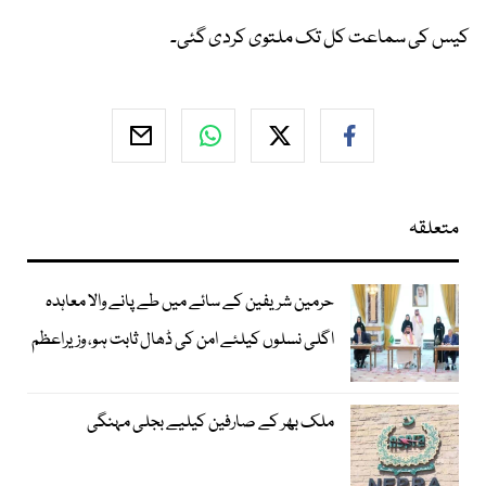
کیس کی سماعت کل تک ملتوی کردی گئی۔
متعلقہ
حرمین شریفین کے سائے میں طے پانے والا معاہدہ
اگلی نسلوں کیلئے امن کی ڈھال ثابت ہو، وزیراعظم
ملک بھر کے صارفین کیلیے بجلی مہنگی