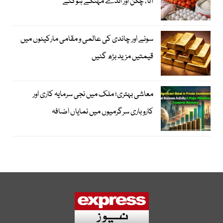
آٹا، چکن اور انڈے مہنگے ہوگئے
سونے اور چاندی کی عالمی و مقامی مارکیٹوں میں
قیمتیں مزید بڑھ گئیں
معاشی بہتری؛ ملک میں نجی سرمایہ کاری اور
کاروباری سرگرمیوں میں نمایاں اضافہ