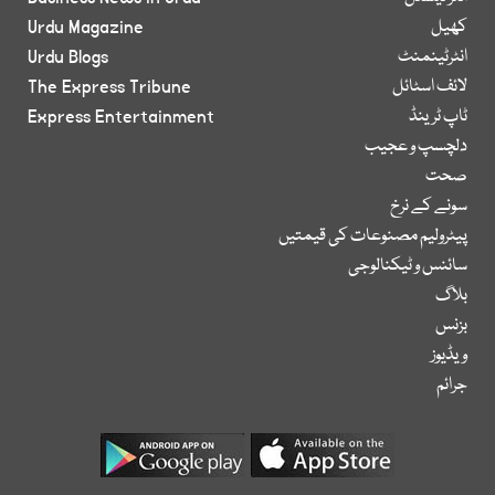
کھیل
Urdu Magazine
انٹرٹینمنٹ
Urdu Blogs
لائف اسٹائل
The Express Tribune
ٹاپ ٹرینڈ
Express Entertainment
دلچسپ و عجیب
صحت
سونے کے نرخ
پیٹرولیم مصنوعات کی قیمتیں
سائنس و ٹیکنالوجی
بلاگ
بزنس
ویڈیوز
جرائم