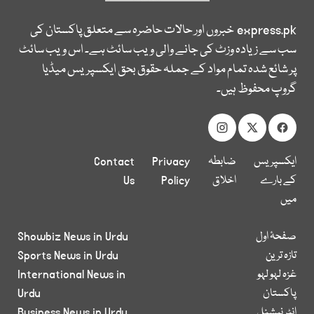
express.pk
خبروں اور حالات حاضرہ سے متعلق پاکستان کی
سب سے زیادہ وزٹ کی جانے والی ویب سائٹ ہے۔ اس ویب سائٹ
پر شائع شدہ تمام مواد کے جملہ حقوق بحق ایکسپریس میڈیا
گروپ محفوظ ہیں۔
ایکسپریس
ضابطہ
Privacy
Contact
کے بارے
اخلاق
Policy
Us
میں
صفحۂ اول
Showbiz News in Urdu
تازہ ترین
Sports News in Urdu
غزہ لہو لہو
International News in
پاکستان
Urdu
انٹر نیشنل
Business News in Urdu