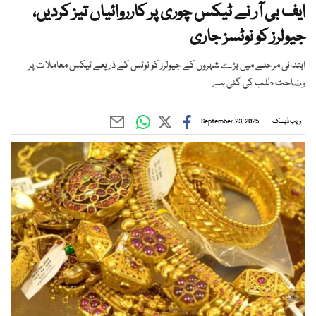
ایف بی آر نے ٹیکس چوری پر کارروائیاں تیز کردیں،
جیولرز کو نوٹسز جاری
ابتدائی مرحلے میں بڑے شہروں کے جیولرز کو نوٹس کے ذریعے ٹیکس معاملات پر
وضاحت طلب کی گئی ہے
ویب ڈیسک
September 23, 2025