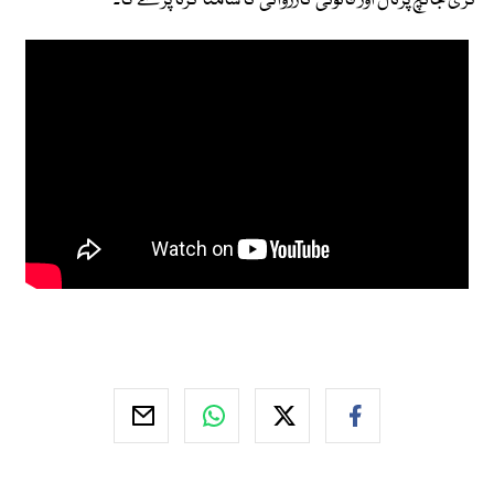
کڑی جانچ پڑتال اور قانونی کارروائی کا سامنا کرنا پڑے گا۔