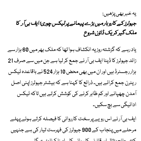
یہ خبر بھی پڑھیں:
جیولرز کے کاروبار میں بڑے پیمانے پر ٹیکس چوری؛ ایف بی آر کا
ملک گیر کریک ڈاؤن شروع
یاد رہے کہ گزشتہ روز یہ انکشاف ہوا تھا کہ ملک بھر میں 60 ہزار سے
زائد جیولرز کا ڈیٹا ایف بی آر نے جمع کر لیا ہے جن میں سے صرف 21
ہزار رجسٹرڈ ہیں اور ان میں بھی محض 10 ہزار 524 نے باقاعدہ ٹیکس
ریٹرن جمع کرائے ہیں۔ ذرائع کا کہنا ہے کہ بیشتر جیولرز اپنی اصل
آمدن چھپانے اور کم ظاہر کرنے کی کوشش کرتے ہیں تاکہ ٹیکس
ادائیگی سے بچ سکیں۔
ایف بی آر نے اس رویے پر سخت کارروائی کا فیصلہ کرتے ہوئے پہلے
مرحلے میں پنجاب کے 900 جیولرز کی فہرست تیار کی ہے جنہیں