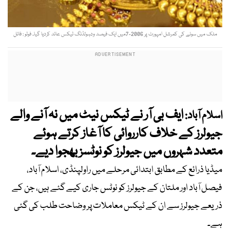
ملک میں سونے کی کمرشل امپورٹ پر 2006-7میں ایک فیصد ودہولڈنگ ٹیکس عائد کردیا گیا۔ فوٹو : فائل
ایف بی آر نے ٹیکس نیٹ میں نہ آنے والے
اسلام آباد:
جیولرز کے خلاف کارروائی کا آغاز کرتے ہوئے
متعدد شہروں میں جیولرز کو نوٹسز بھجوا دیے۔
میڈیا ذرائع کے مطابق ابتدائی مرحلے میں راولپنڈی، اسلام آباد،
فیصل آباد اور ملتان کے جیولرز کو نوٹس جاری کیے گئے ہیں، جن کے
ذریعے جیولرز سے ان کے ٹیکس معاملات پر وضاحت طلب کی گئی
ہے۔