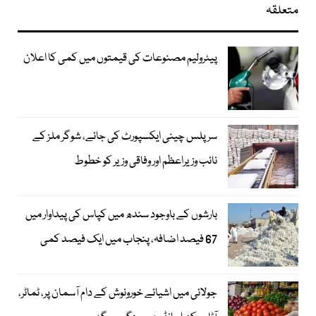
متعلقہ
پیٹرولیم مصنوعات کی قیمتوں میں کمی کا اعلان
سرپلس چینی ایکسپورٹ کی جائے، شوگر ملز کے
نائب وزیراعظم اور وفاقی وزیر کو خطوط
بارشوں کے باوجود سندھ میں کپاس کی پیداوار میں
67 فیصد اضافہ، پنجاب میں ایک فیصد کمی
جولائی میں اشیائے خورونوش کے دام آسمان پر، ٹماٹر،