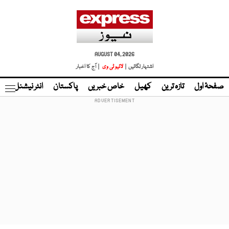
AUGUST 04, 2026
اشتہار لگائیں |
لائیو ٹی وی
| آج کا اخبار
صفحۂ اول
تازہ ترین
کھیل
خاص خبریں
پاکستان
انٹر نیشنل
ٹا