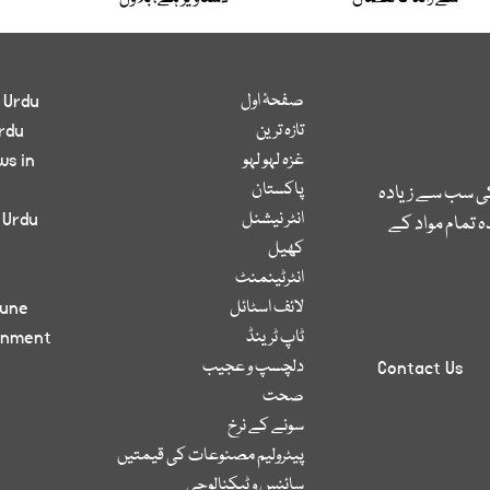
صفحۂ اول
 Urdu
تازہ ترین
rdu
غزہ لہو لہو
ws in
پاکستان
کی سب سے زیادہ
انٹر نیشنل
 Urdu
 تمام مواد کے
کھیل
انٹرٹینمنٹ
لائف اسٹائل
bune
ٹاپ ٹرینڈ
inment
دلچسپ و عجیب
Contact Us
صحت
سونے کے نرخ
پیٹرولیم مصنوعات کی قیمتیں
سائنس و ٹیکنالوجی