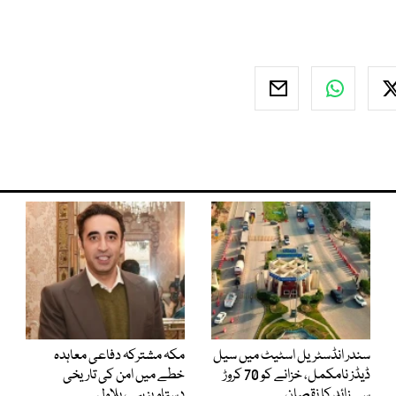
سندر انڈسٹریل اسٹیٹ میں سیل
مکہ مشترکہ دفاعی معاہدہ
ڈیڈز نامکمل، خزانے کو 70 کروڑ
خطے میں امن کی تاریخی
سے زائد کا نقصان
دستاویز ہے، بلاول