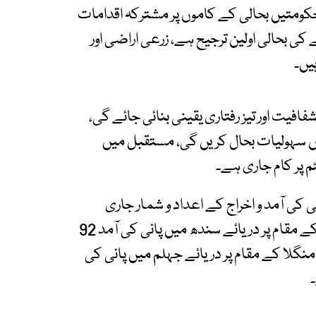
 حکومتیں بحالی کے کاموں پر مشترکہ اقدامات
کی بحالی اولین ترجیح ہے، زرعی اراضی اور
یں۔
افیت اور تیز رفتاری یقینی بنائی جائے گی،
یں سہولیات بحال کریں گی، مستقبل میں
 پر کام جاری ہے۔
ی کی آمد و اخراج کے اعداد و شمار جاری
کردیے۔ بدھ کو جاری اعداد وشمار کے مطابق تربیلا کے مقام پر دریائے سندھ میں پانی کی آمد 92
اج 91 ہزار 700 کیوسک ہے، منگلا کے مقام پر دریائے جہلم میں پانی کی