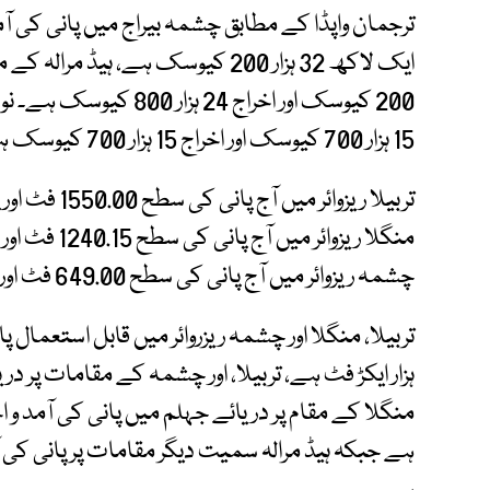
200 کیوسک اور اخراج 24 
15 ہزار 700 کیوسک اور اخراج 15 ہزار 700 کیوسک ہے۔
چشمہ ریزوائر میں آج پانی کی سطح 649.00 فٹ اور پانی کا ذخیرہ 3 لاکھ 11 ہزار ایکڑ فٹ ہے۔
ہزار ایکڑ فٹ ہے، تربیلا، اور چشمہ کے مقامات پر دری