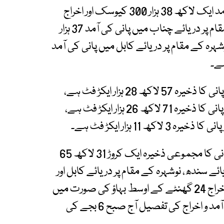
ترجمان واپڈا کے مطابق چشمہ بیراج میں پانی کی آمد ایک لاکھ 38 ہزار 300 کیوسک اور اخراج
ایک لاکھ 32 ہزار 200 کیوسک ہے، ہیڈ مرالہ کے مقام پر دریائے چناب میں پانی کی آمد 37 ہزار
ہزار 800 کیوسک ہے۔ نوشہرہ کے مقام پر دریائے کابل میں پانی کی آمد
تربیلا ریزوائر میں آج پانی کی سطح 1550.00 فٹ اور پانی کا ذخیرہ 57 لاکھ 28 ہزار ایکڑ فٹ ہے،
منگلا ریزوائر میں آج پانی کی سطح 1240.15 فٹ اور پانی کا ذخیرہ 71 لاکھ 26 ہزار ایکڑ فٹ ہے،
تربیلا، منگلا اور چشمہ ریزروائر میں قابل استعمال پانی کا مجموعی ذخیرہ ایک کروڑ 31 لاکھ 65
ائے سندھ، نوشہرہ کے مقام پر دریائے کابل اور
منگلا کے مقام پر دریائے جہلم میں پانی کی آمد و اخراج 24 گھنٹے کے اوسط بہاؤ کی صورت میں
ہے جبکہ ہیڈ مرالہ سمیت دیگر مقامات پر پانی کی آمد و اخراج کی تفصیل آج صبح 6 بجے کی