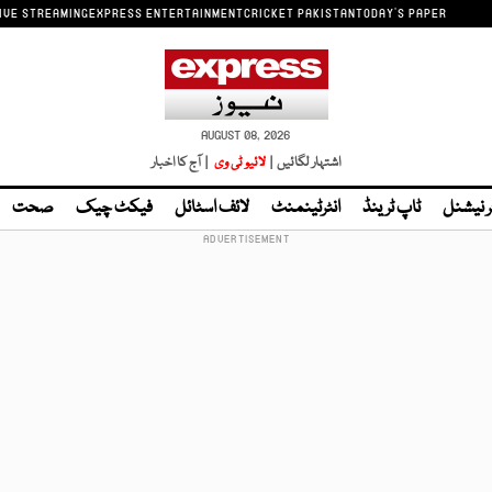
IVE STREAMING
EXPRESS ENTERTAINMENT
CRICKET PAKISTAN
TODAY'S PAPER
AUGUST 08, 2026
اشتہار لگائیں |
لائیو ٹی وی
| آج کا اخبار
ر نیشنل
ٹاپ ٹرینڈ
انٹرٹینمنٹ
لائف اسٹائل
فیکٹ چیک
صحت