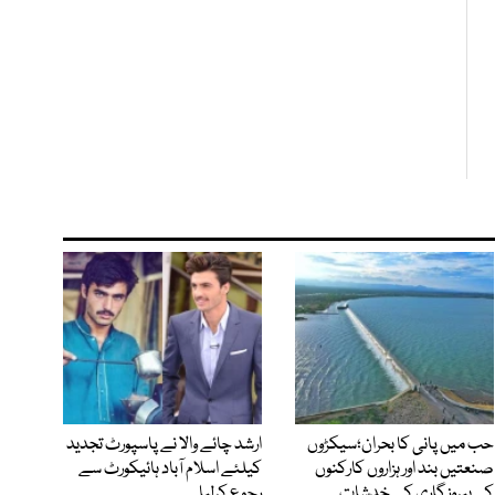
حب میں پانی کا بحران؛سیکڑوں
ارشد چائے والا نے پاسپورٹ تجدید
صنعتیں بند اور ہزاروں کارکنوں
کیلئے اسلام آباد ہائیکورٹ سے
کی بیروزگاری کے خدشات
رجوع کرلیا