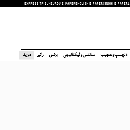
EXPRESS TRIBUNE
URDU E-PAPER
ENGLISH E-PAPER
SINDHI E-PAPER
L
دلچسپ و عجیب
سائنس و ٹیکنالوجی
بزنس
رائے
مزید