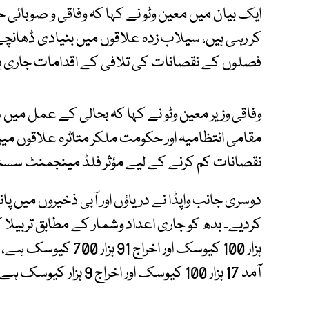
ایک بیان میں معین وٹو نے کہا کہ وفاقی و صوبائی
کر رہی ہیں، سیلاب زدہ علاقوں میں بنیادی ڈھانچے 
فصلوں کے نقصانات کی تلافی کے اقدامات جاری ہ
وفاقی وزیر معین وٹو نے کہا کہ بحالی کے عمل میں شف
مقامی انتظامیہ اور حکومت ملکر متاثرہ علاقوں م
نقصانات کم کرنے کے لیے مؤثر فلڈ مینجمنٹ سسٹم
دوسری جانب واپڈا نے دریاؤں اور آبی ذخیروں میں پان
ہزار 100 کیوسک اور اخر
آمد 17 ہزار 100 کیوسک اور اخراج 9 ہزار کیوسک ہے۔