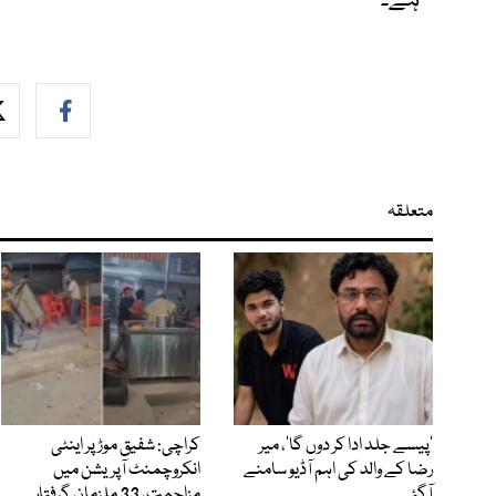
ہے۔
متعلقہ
’پیسے جلد ادا کر دوں گا‘، میر
کراچی: شفیق موڑ پر اینٹی
رضا کے والد کی اہم آڈیو سامنے
انکروچمنٹ آپریشن میں
آگئی
مزاحمت، 33 ملزمان گرفتار