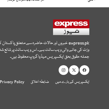
express.pk
خبروں اور حالات حاضرہ سے متعلق پاکستان 
وزٹ کی جانے والی ویب سائٹ ہے۔ اس ویب سائٹ پر شائع شدہ
جملہ حقوق بحق ایکسپریس میڈیا گروپ محفوظ ہیں۔
ایکسپریس کے بارے میں
ضابطہ اخلاق
Privacy Policy