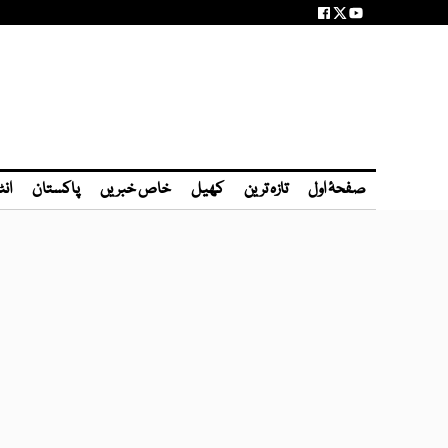
صفحۂ اول
تازہ ترین
کھیل
خاص خبریں
پاکستان
انٹ