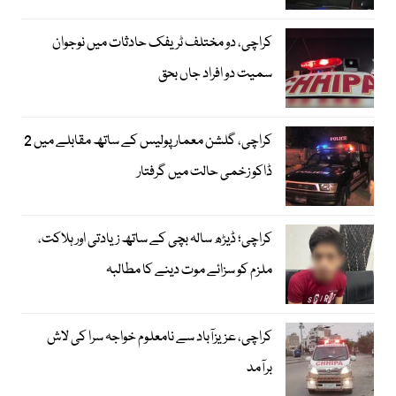
کراچی، دو مختلف ٹریفک حادثات میں نوجوان
سمیت دو افراد جاں بحق
کراچی، گلشن معمار پولیس کے ساتھ مقابلے میں 2
ڈاکو زخمی حالت میں گرفتار
کراچی؛ ڈیڑھ سالہ بچی کے ساتھ زیادتی اور ہلاکت،
ملزم کو سزائے موت دینے کا مطالبہ
کراچی، عزیزآباد سے نامعلوم خواجہ سرا کی لاش
برآمد