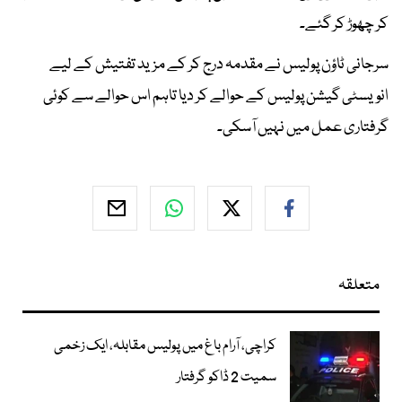
کر چھوڑ کر گئے۔
سرجانی ٹاؤن پولیس نے مقدمہ درج کر کے مزید تفتیش کے لیے
انویسٹی گیشن پولیس کے حوالے کر دیا تاہم اس حوالے سے کوئی
گرفتاری عمل میں نہیں آسکی۔
متعلقہ
کراچی، آرام باغ میں پولیس مقابلہ، ایک زخمی
سمیت 2 ڈاکو گرفتار