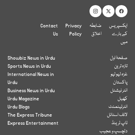
ایکسپریس
ضابطہ
Privacy
Contact
کے بارے
اخلاق
Policy
Us
میں
صفحۂ اول
Showbiz News in Urdu
تازہ ترین
Sports News in Urdu
غزہ لہو لہو
International News in
پاکستان
Urdu
انٹر نیشنل
Business News in Urdu
کھیل
Urdu Magazine
انٹرٹینمنٹ
Urdu Blogs
لائف اسٹائل
The Express Tribune
ٹاپ ٹرینڈ
Express Entertainment
دلچسپ و عجیب