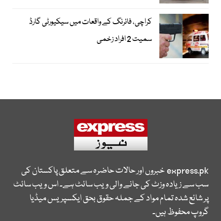
کراچی، فائرنگ کے واقعات میں سیکیورٹی گارڈ
سمیت 2 افراد زخمی
express.pk
خبروں اور حالات حاضرہ سے متعلق پاکستان کی
سب سے زیادہ وزٹ کی جانے والی ویب سائٹ ہے۔ اس ویب سائٹ
پر شائع شدہ تمام مواد کے جملہ حقوق بحق ایکسپریس میڈیا
گروپ محفوظ ہیں۔