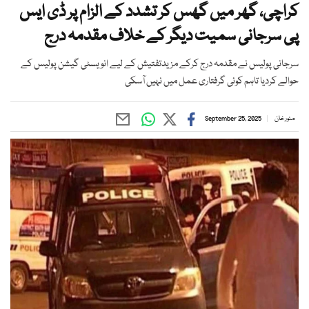
کراچی، گھر میں گھس کر تشدد کے الزام پر ڈی ایس
پی سرجانی سمیت دیگر کے خلاف مقدمہ درج
سرجانی پولیس نے مقدمہ درج کرکے مزیدتفتیش کے لیے انویسٹی گیشن پولیس کے
حوالے کردیا تاہم کوئی گرفتاری عمل میں نہیں آسکی
منور خان
September 25, 2025