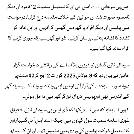
ایس پی سرجانی ، اے ایس آئی اور کانسٹیبل سمیت 12 نامزد اور دیگر
نامعلوم صورت شناس خواتین کے خلاف مقدمہ درج کرلیا، درخواست
میں پولیس اور دیگر افراد پر گھر میں گھس کر انہیں اور اہل خانہ کو
تشدد کا نشانہ بنانے، ہراساں کرنے، اغوا اور گھر سے رقم چوری کرنے کا
الزام عائد کیا گیا ہے۔
سرجانی ٹاؤن گلشن نور فیز ون بلاک اے کی رہائشی درخواست گزار
خاتون نے بیان دیا کہ 9 جولائی 2025 کو رات 12 بج کر 40 منٹ پر
دروازہ زور سے بجنے کی آواز آئی تو میں اپنی والدہ اور والد کے ہمراہ گھر
کے اندر ہی تھی اور پولیس دروازہ توڑ کر گھر میں داخل ہوئی۔
انہوں نے بتایا کہ میں نے دیکھا کہ ڈی ایس پی سرجانی ٹاؤن اشتیاق
غوری اسلحہ سمیت سول کپڑوں میں جبکہ اے ایس آئی گلبہار اور
کانسٹیبل شوکت پولیس کی وردی میں ملبوس تھے اور ان کے ساتھ