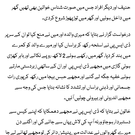
حنیف اور دیگر افراد جس میں صورت شناس خواتین بھی تھیں گھر
میں داخل ہوئیں اور گھر میں توڑ پھوڑ شروع کردی۔
درخواست گزار نے بتایا کہ میری والدہ اور میں نے منع کیا تو ان کے سر پر
ڈی ایس پی نے اسلحہ رکھ کر ہراساں کیا اور میرے والد کو کمرے
میں بند کر دیا، گھر میں رکھے ہوئے 2 لاکھ روپے نکالے اور باہر کھڑی
ہوئی گاڑی میں مجھے ڈی ایس پی اور ان کے ساتھی زبردستی مارتے
ہوئے خفیہ جگہ لے گئے اور مجھے حبس بیجا میں رکھ کر پوری رات
جسمانی اور ذہنی ہراساں اور تشدد کا نشانہ بنایا جس کی وجہ سے
مجھے اندرونی اور بیرونی چوٹیں آئیں۔
خاتون نے بتایا کہ ڈی ایس پی نے مجھے دھمکایا کہ اپنے کیس سے
دستبردار ہوجاؤ ورنہ آپ کی لاش یہاں سے جائے گی اور اگلے دن
میرے گھر والوں نے عدالت میں پٹیشن دائر کی تو مجھے تھانے لے جا