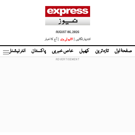
AUGUST 06, 2026
اشتہار لگائیں |
لائیو ٹی وی
| آج کا اخبار
صفحۂ اول
تازہ ترین
کھیل
خاص خبریں
پاکستان
انٹر نیشنل
ٹا