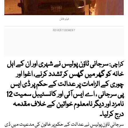
فوٹو: فائل
سرجانی ٹاؤن پولیس نے شہری اور ان کے اہل
کراچی:
خانہ کو گھر میں گھس کر تشدد کرنے، اغوا اور
چوری کے الزامات پر عدالت کے حکم پر ڈی ایس
پی سرجانی ، اے ایس آئی اور کانسٹیبل سمیت 12
نامزد اور دیگر نامعلوم خواتین کے خلاف مقدمہ
درج کرلیا۔
سرجانی ٹاؤن پولیس نے عدالت کے حکم پر خاتون کی مدعیت میں ڈی