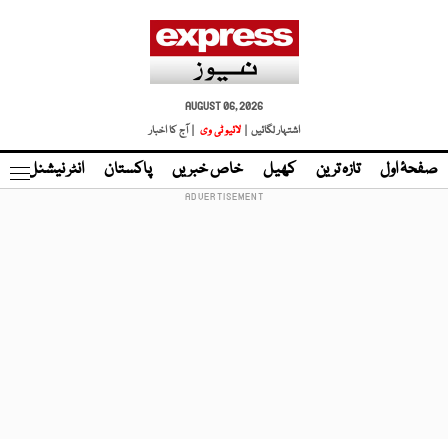
AUGUST 06, 2026
اشتہار لگائیں |
لائیو ٹی وی
| آج کا اخبار
صفحۂ اول
تازہ ترین
کھیل
خاص خبریں
پاکستان
انٹر نیشنل
ٹا