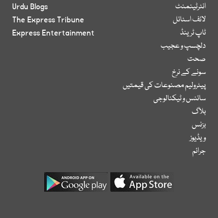
انٹرٹینمنٹ
Urdu Blogs
لائف اسٹائل
The Express Tribune
ٹاپ ٹرینڈ
Express Entertainment
دلچسپ و عجیب
صحت
سونے کے نرخ
پیٹرولیم مصنوعات کی قیمتیں
سائنس و ٹیکنالوجی
بلاگ
بزنس
ویڈیوز
جرائم