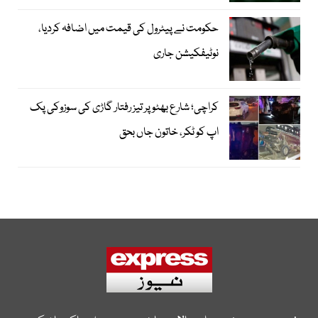
حکومت نے پیٹرول کی قیمت میں اضافہ کردیا،
نوٹیفکیشن جاری
کراچی؛ شارع بھٹو پر تیز رفتار گاڑی کی سوزوکی پک
اپ کو ٹکر، خاتون جاں بحق