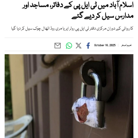
اسلام آباد میں ٹی ایل پی کے دفاتر، مساجد اور
مدارس سیل کر دیے گئے
کارروائی کے دوران مرکزی دفتر ٹی ایل پی رولر ایریا مری روڈ اٹھال چوک سیل کر دیا گیا
نعیم اصغر
October 16, 2025