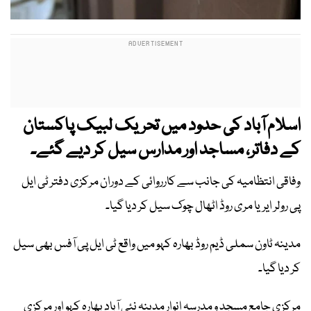
اسلام آباد کی حدود میں تحریک لبیک پاکستان
کے دفاتر، مساجد اور مدارس سیل کر دیے گئے۔
وفاقی انتظامیہ کی جانب سے کارروائی کے دوران مرکزی دفتر ٹی ایل
پی رولر ایریا مری روڈ اٹھال چوک سیل کر دیا گیا۔
مدینہ ٹاون سملی ڈیم روڈ بھارہ کہو میں واقع ٹی ایل پی آفس بھی سیل
کر دیا گیا۔
مرکزی جامع مسجد و مدرسہ انوار مدینہ نئی آباد بھارہ کہو اور مرکزی