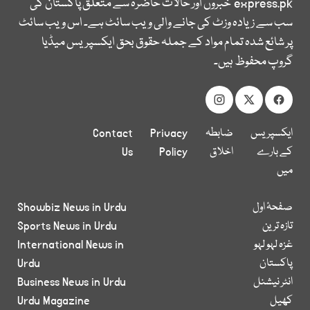
express.pk
خبروں اور حالات حاضرہ سے متعلق پاکستان کی
سب سے زیادہ وزٹ کی جانے والی ویب سائٹ ہے۔ اس ویب سائٹ
پر شائع شدہ تمام مواد کے جملہ حقوق بحق ایکسپریس میڈیا
گروپ محفوظ ہیں۔
ایکسپریس
ضابطہ
Privacy
Contact
کے بارے
اخلاق
Policy
Us
میں
صفحۂ اول
Showbiz News in Urdu
تازہ ترین
Sports News in Urdu
غزہ لہو لہو
International News in
پاکستان
Urdu
انٹر نیشنل
Business News in Urdu
کھیل
Urdu Magazine