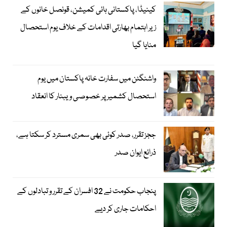
کینیڈا، پاکستانی ہائی کمیشن، قونصل خانوں کے
زیر اہتمام بھارتی اقدامات کے خلاف یوم استحصال
منایا گیا
واشنگٹن میں سفارت خانہ پاکستان میں یوم
استحصال کشمیر پر خصوصی ویبنار کا انعقاد
ججز تقرر، صدر کوئی بھی سمری مسترد کر سکتا ہے،
ذرائع ایوان صدر
پنجاب حکومت نے 32 افسران کے تقرر و تبادلوں کے
احکامات جاری کر دیے