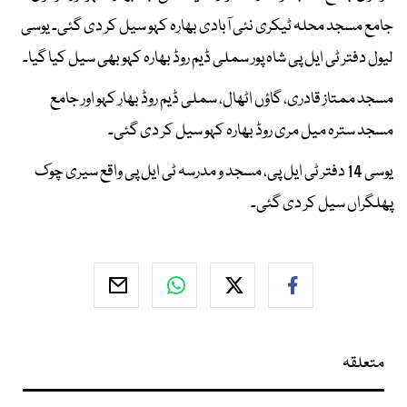
جامع مسجد محلہ ٹیکری نئی آبادی بھارہ کہو سیل کر دی گئی۔ یوسی
لیول دفتر ٹی ایل پی شاہ پور سملی ڈیم روڈ بھارہ کہو بھی سیل کیا گیا۔
مسجد ممتاز قادری، گاؤں اٹھال، سملی ڈیم روڈ بھار کہو اور جامع
مسجد سترہ میل مری روڈ بھارہ کہو سیل کر دی گئی۔
یوسی 14 دفتر ٹی ایل پی، مسجد و مدرسہ ٹی ایل پی واقع سیری چوک
پھلگراں سیل کر دی گئی۔
متعلقہ