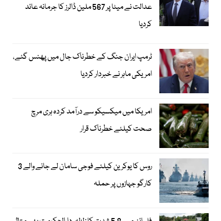
عدالت نے میٹا پر 567 ملین ڈالرز کا جرمانہ عائد
کردیا
ٹرمپ ایران جنگ کے خطرناک جال میں پھنس گئے،
امریکی ماہر نے خبردار کردیا
امریکا میں میکسیکو سے درآمد کردہ ہری مرچ
صحت کیلئے خطرناک قرار
روس کا یوکرین کیلئے فوجی سامان لے جانے والے 3
کارگو جہازوں پر حملہ