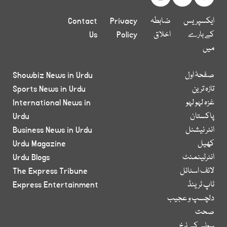
ایکسپریس
ضابطہ
Privacy
Contact
کے بارے
اخلاق
Policy
Us
میں
صفحۂ اول
Showbiz News in Urdu
تازہ ترین
Sports News in Urdu
غزہ لہو لہو
International News in
پاکستان
Urdu
انٹر نیشنل
Business News in Urdu
کھیل
Urdu Magazine
انٹرٹینمنٹ
Urdu Blogs
لائف اسٹائل
The Express Tribune
ٹاپ ٹرینڈ
Express Entertainment
دلچسپ و عجیب
صحت
سونے کے نرخ