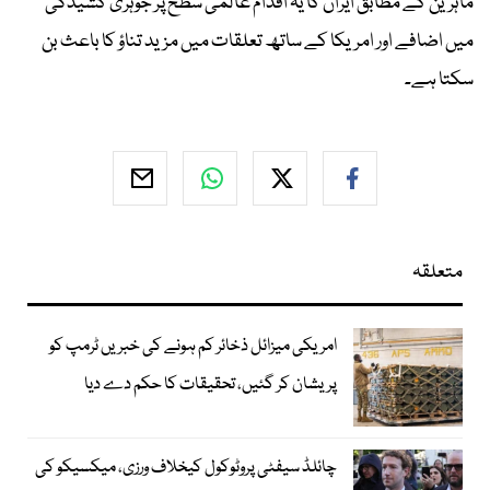
ماہرین کے مطابق ایران کا یہ اقدام عالمی سطح پر جوہری کشیدگی
میں اضافے اور امریکا کے ساتھ تعلقات میں مزید تناؤ کا باعث بن
سکتا ہے۔
متعلقہ
امریکی میزائل ذخائر کم ہونے کی خبریں ٹرمپ کو
پریشان کر گئیں، تحقیقات کا حکم دے دیا
چائلڈ سیفٹی پروٹوکول کیخلاف ورزی، میکسیکو کی