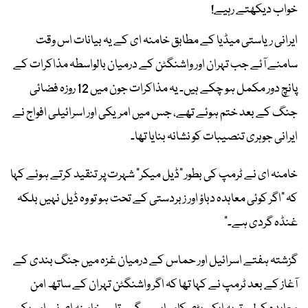
خواب دیکھتے رہیے!
ایرانی ریاستی میڈیا کے مطابق خامنہ ای کے یہ بیانات اس وقت
سامنے آئے جب تہران اور واشنگٹن کے درمیان بالواسطہ مذاکرات کے
پانچ دور مکمل ہو چکے ہیں۔ یہ مذاکرات جون میں 12 روزہ فضائی
جنگ کے بعد ختم ہوئے تھے، جس میں امریکی اور اسرائیلی افواج نے
ایرانی جوہری تنصیبات کو نشانہ بنایا تھا۔
خامنہ ای نے ٹرمپ کی بطور “ڈیل میکر” شہرت پر تنقید کرتے ہوئے کہا
کہ “اگر کوئی معاہدہ دباؤ اور زبردستی کے تحت ہو تو وہ ڈیل نہیں بلکہ
غنڈہ گردی ہے۔”
گزشتہ ہفتے اسرائیل اور حماس کے درمیان غزہ میں جنگ بندی کے
آغاز کے بعد ٹرمپ نے کہا تھا کہ اگر واشنگٹن تہران کے ساتھ امن