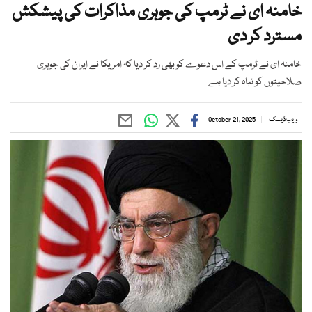
خامنہ ای نے ٹرمپ کی جوہری مذاکرات کی پیشکش
مسترد کر دی
خامنہ ای نے ٹرمپ کے اس دعوے کو بھی رد کر دیا کہ امریکا نے ایران کی جوہری
صلاحیتوں کو تباہ کر دیا ہے
ویب ڈیسک
October 21, 2025