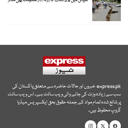
فلپائن میں 5.8 شدت کا زلزلہ، دارالحکومت بھی متاثر
express.pk
خبروں اور حالات حاضرہ سے متعلق پاکستان کی
سب سے زیادہ وزٹ کی جانے والی ویب سائٹ ہے۔ اس ویب سائٹ
پر شائع شدہ تمام مواد کے جملہ حقوق بحق ایکسپریس میڈیا
گروپ محفوظ ہیں۔