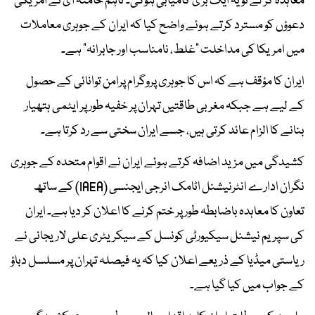
معاہدہ کر لے تو یہ ایک بڑی کامیابی ہوگی۔ تاہم خامنہ ای نے امریکی
دعوؤں کو مسترد کرتے ہوئے واضح کیا کہ ایران کے جوہری معاملات
میں امریکا کی مداخلت “غلط، نامناسب اور جابرانہ” ہے۔
ایران کا مؤقف ہے کہ اس کا جوہری پروگرام پرامن توانائی کے حصول
کے لیے ہے جبکہ مغربی طاقتیں تہران پر خفیہ طور پر ایٹمی ہتھیار
بنانے کا الزام عائد کرتی ہیں، جسے ایران سختی سے رد کرتا ہے۔
کشیدگی میں مزید اضافہ کرتے ہوئے ایران نے اقوام متحدہ کے جوہری
نگران ادارے انٹرنیشنل اٹامک انرجی ایجنسی (IAEA) کے ساتھ
تعاون کا معاہدہ باضابطہ طور پر ختم کرنے کا اعلان کر دیا ہے۔ ایران
کی سپریم نیشنل سیکیورٹی کونسل کے سیکریٹری علی لاریجانی نے
ریاستی میڈیا کے ذریعے اعلان کیا کہ یہ فیصلہ تہران پر مسلسل دباؤ
کے جواب میں کیا گیا ہے۔