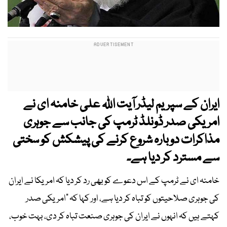
ایران کے سپریم لیڈر آیت اللہ علی خامنہ ای نے
امریکی صدر ڈونلڈ ٹرمپ کی جانب سے جوہری
مذاکرات دوبارہ شروع کرنے کی پیشکش کو سختی
سے مسترد کر دیا ہے۔
خامنہ ای نے ٹرمپ کے اس دعوے کو بھی رد کر دیا کہ امریکا نے ایران
کی جوہری صلاحیتوں کو تباہ کر دیا ہے، اور کہا کہ “امریکی صدر
کہتے ہیں کہ انہوں نے ایران کی جوہری صنعت تباہ کر دی، بہت خوب،