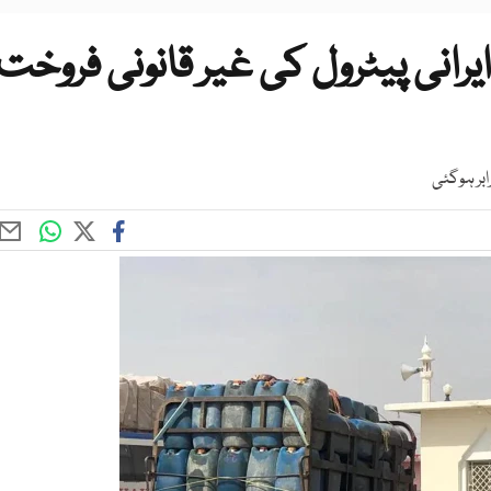
یرانی پیٹرول کی غیر قانونی فروخت
ابر ہوگئی