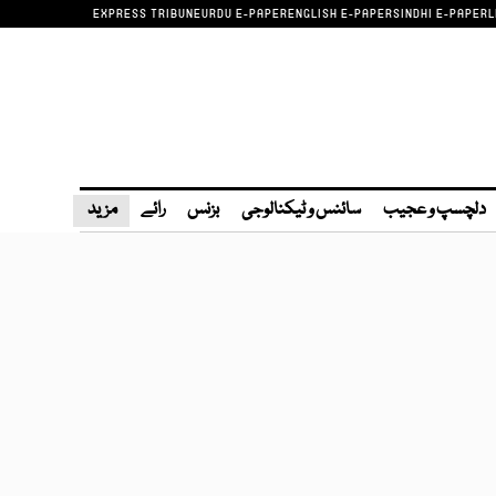
EXPRESS TRIBUNE
URDU E-PAPER
ENGLISH E-PAPER
SINDHI E-PAPER
L
دلچسپ و عجیب
سائنس و ٹیکنالوجی
بزنس
رائے
مزید