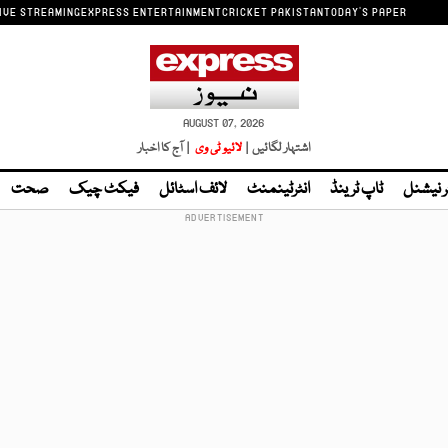
IVE STREAMING
EXPRESS ENTERTAINMENT
CRICKET PAKISTAN
TODAY'S PAPER
AUGUST 07, 2026
اشتہار لگائیں |
لائیو ٹی وی
| آج کا اخبار
ر نیشنل
ٹاپ ٹرینڈ
انٹرٹینمنٹ
لائف اسٹائل
فیکٹ چیک
صحت