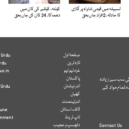
لسبیلہ میں قومی شاہراہ پر گاڑی
کوئٹہ، کوئلے کی کان میں
کا حادثہ، 2افراد جاں بحق
دھماکا، 34 کان کن جاں بحق
صفحۂ اول
 Urdu
تازہ ترین
rdu
غزہ لہو لہو
ws in
پاکستان
کی سب سے زیادہ
انٹر نیشنل
 Urdu
 تمام مواد کے
کھیل
انٹرٹینمنٹ
لائف اسٹائل
bune
ٹاپ ٹرینڈ
inment
دلچسپ و عجیب
Contact Us