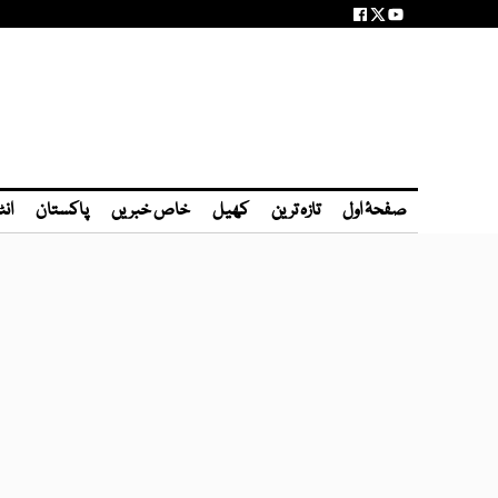
صفحۂ اول
تازہ ترین
کھیل
خاص خبریں
پاکستان
انٹ