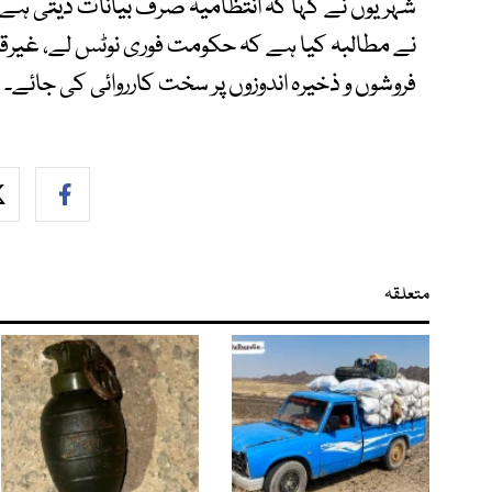
شہریوں نے کہا کہ انتظامیہ صرف بیانات دیتی ہے، 
نے مطالبہ کیا ہے کہ حکومت فوری نوٹس لے، غیرقانو
فروشوں و ذخیرہ اندوزوں پر سخت کارروائی کی جائے۔
متعلقہ