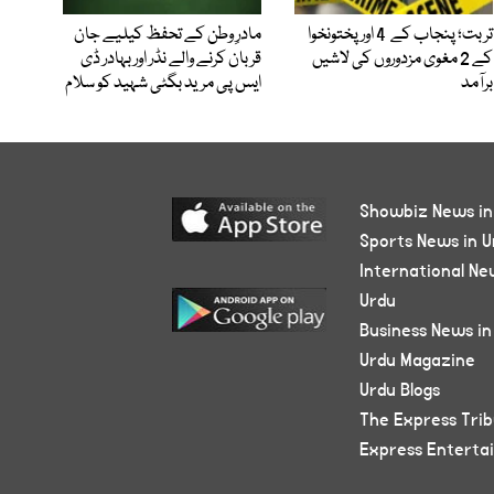
تربت؛ پنجاب کے 4 اور پختونخوا
مادرِ وطن کے تحفظ کیلیے جان
کے 2 مغوی مزدوروں کی لاشیں
قربان کرنے والے نڈر اور بہادر ڈی
برآمد
ایس پی مرید بگٹی شہید کو سلام
Showbiz News in
Sports News in U
International Ne
Urdu
Business News in
Urdu Magazine
Urdu Blogs
The Express Tri
Express Enterta