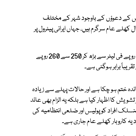
یس کے دعوؤں کے باوجود شہر کے مختلف
ھلے عام سرگرم ہیں، جہاں ایرانی پیٹرول پر
گزشتہ 15 روز کے دوران ایرانی پیٹرول کی قیمت 200 روپے فی لیٹر سے بڑھ کر 250 سے 260 روپے
قریباً برابر ہوگئی ہے۔
دہ ختم ہو چکا ہے اور حالات پہلے سے زیادہ
ویش کا اظہار کیا ہے بلکہ یہ الزام بھی عائد
 منسلک افراد کو پولیس اور ضلعی انتظامیہ کی
یہ کاروبار کھلے عام جاری ہے۔