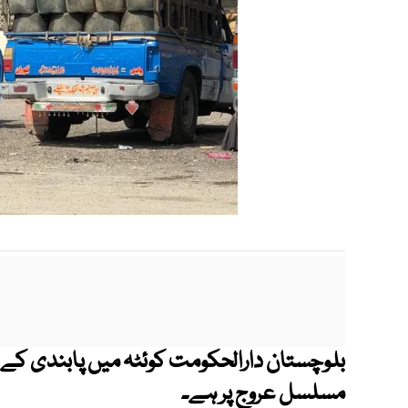
بلوچستان دارالحکومت کوئٹہ میں پابندی کے با
مسلسل عروج پر ہے۔