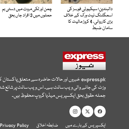
دالبندین؛ سیکیورٹی فورسز کی
چمن اور لکی مروت میں دستی بم
اسمگلنگ نیٹ ورک کے خلاف
حملوں میں 3 افراد جاں بحق
بڑی کارروائی، 4 کروڑ مالیت کا
سامان ضبط
express.pk
خبروں اور حالات حاضرہ سے متعلق پاکستان 
وزٹ کی جانے والی ویب سائٹ ہے۔ اس ویب سائٹ پر شائع شدہ
جملہ حقوق بحق ایکسپریس میڈیا گروپ محفوظ ہیں۔
ایکسپریس کے بارے میں
ضابطہ اخلاق
Privacy Policy