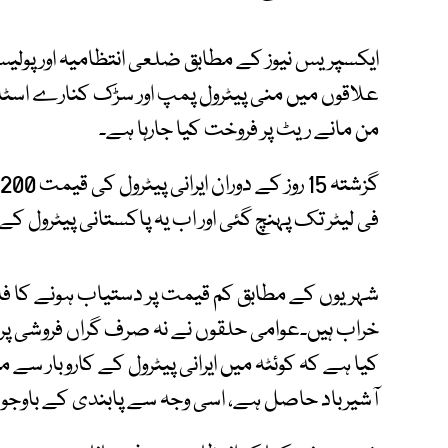
ایکسپریس نیوز کے مطابق ضلعی انتظامیہ اور پول
علاقوں میں منی پیٹرول پمپ اور سڑک کنارے اسٹال ک
من مانے ریٹ پر فروخت کیا جارہا ہے۔
فی لیٹر تک پہنچ گئی اور اب یہ پاکستانی پیٹرول کے ت
شہریوں کے مطابق کم قیمت پر دستیاب ہونے کا فائ
خراب ہیں۔عوامی حلقوں نے نہ صرف گراں فروشی پر تش
کیا ہے کہ کوئٹہ میں ایرانی پیٹرول کے کاروبار سے
آشیرباد حاصل ہے، اسی وجہ سے پابندی کے باوجود 