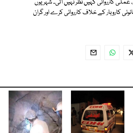
عملی کارروائی کہیں نظر نہیں آتی۔ شہریوں
نی کاروبار کے خلاف کارروائی کرے اور گران