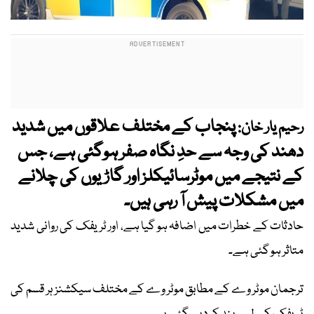
پنجاب کے مختلف علاقوں میں شدید
رحیم یار خان:
دھند کی وجہ سے حدِ نگاہ صفر ہوگئی ہے، جس
کے نتیجے میں موٹرسائیکلز اور گاڑیوں کی چلانے
میں مشکلات پیش آ رہی ہیں۔
حادثات کے خطرات میں اضافہ ہو گیا ہے، اور ٹریفک کی روانی شدید
متاثر ہو گئی ہے۔
ترجمان موٹر وے کے مطابق موٹر وے کے مختلف سیکشنز ہر قسم کی