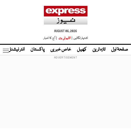
AUGUST 06, 2026
اشتہار لگائیں |
لائیو ٹی وی
| آج کا اخبار
صفحۂ اول
تازہ ترین
کھیل
خاص خبریں
پاکستان
انٹر نیشنل
ٹا