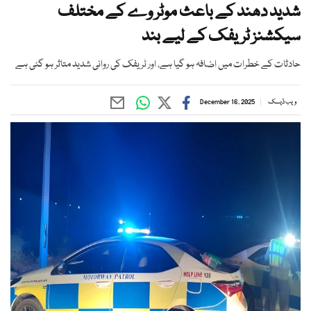
شدید دھند کے باعث موٹر وے کے مختلف
سیکشنز ٹریفک کے لیے بند
حادثات کے خطرات میں اضافہ ہو گیا ہے، اور ٹریفک کی روانی شدید متاثر ہو گئی ہے
ویب ڈیسک
December 16, 2025