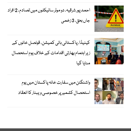
احمد پور شرقیہ، دو موٹر سائیکلوں میں تصادم، 2 افراد
جاں بحق، 3 زخمی
کینیڈا، پاکستانی ہائی کمیشن، قونصل خانوں کے
زیر اہتمام بھارتی اقدامات کے خلاف یوم استحصال
منایا گیا
واشنگٹن میں سفارت خانہ پاکستان میں یوم
استحصال کشمیر پر خصوصی ویبنار کا انعقاد