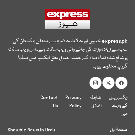
express.pk
خبروں اور حالات حاضرہ سے متعلق پاکستان کی
سب سے زیادہ وزٹ کی جانے والی ویب سائٹ ہے۔ اس ویب سائٹ
پر شائع شدہ تمام مواد کے جملہ حقوق بحق ایکسپریس میڈیا
گروپ محفوظ ہیں۔
ایکسپریس
ضابطہ
Privacy
Contact
کے بارے
اخلاق
Policy
Us
میں
صفحۂ اول
Showbiz News in Urdu