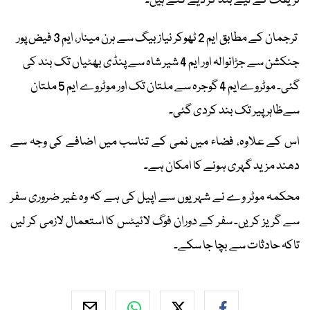
ٹریفک کے لیے بند کر دیے گئے ہیں۔
ترجمان کے مطابق ایم 2 ٹھوکر نیاز بیگ سے ہرن مینار، ایم 3 فیض پور
جنکشن سے جڑانوالہ اور ایم 4 شیر شاہ سے پنڈی بھٹیاں تک بند کی
گئی۔ موٹروےایم 4 گوجرہ سے ملتان تک اور موٹروے ایم 5 ملتان
سےظاہر پیر تک بند کردی گئی۔
اس کے علاوہ، فضاء میں نمی کے تناسب میں اضافے کی وجہ سے
دھند مزید گہری ہونے کا امکان ہے۔
محکمہ موٹر وے نے شہریوں سے اپیل کی ہے کہ وہ غیر ضروری سفر
سے گریز کریں۔ سفر کے دوران فوگ لائیٹس کا استعمال لازمی کر لیں
تاکہ حادثات سے بچا جا سکے۔