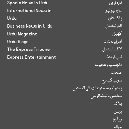
تازہ ترین
Sports News in Urdu
غزہ لہو لہو
International News in
پاکستان
Urdu
انٹر نیشنل
Business News in Urdu
کھیل
Urdu Magazine
انٹرٹینمنٹ
Urdu Blogs
لائف اسٹائل
The Express Tribune
ٹاپ ٹرینڈ
Express Entertainment
دلچسپ و عجیب
صحت
سونے کے نرخ
پیٹرولیم مصنوعات کی قیمتیں
سائنس و ٹیکنالوجی
بلاگ
بزنس
ویڈیوز
جرائم