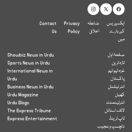
ایکسپریس
ضابطہ
Privacy
Contact
کے بارے
اخلاق
Policy
Us
میں
صفحۂ اول
Showbiz News in Urdu
تازہ ترین
Sports News in Urdu
غزہ لہو لہو
International News in
پاکستان
Urdu
انٹر نیشنل
Business News in Urdu
کھیل
Urdu Magazine
انٹرٹینمنٹ
Urdu Blogs
لائف اسٹائل
The Express Tribune
ٹاپ ٹرینڈ
Express Entertainment
دلچسپ و عجیب