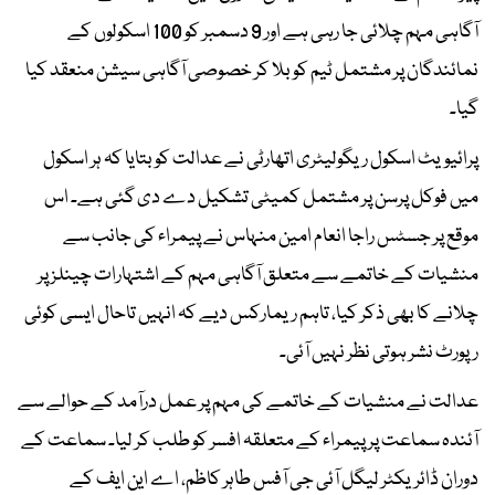
آگاہی مہم چلائی جا رہی ہے اور 9 دسمبر کو 100 اسکولوں کے
نمائندگان پر مشتمل ٹیم کو بلا کر خصوصی آگاہی سیشن منعقد کیا
گیا۔
پرائیویٹ اسکول ریگولیٹری اتھارٹی نے عدالت کو بتایا کہ ہر اسکول
میں فوکل پرسن پر مشتمل کمیٹی تشکیل دے دی گئی ہے۔ اس
موقع پر جسٹس راجا انعام امین منہاس نے پیمراء کی جانب سے
منشیات کے خاتمے سے متعلق آگاہی مہم کے اشتہارات چینلز پر
چلانے کا بھی ذکر کیا، تاہم ریمارکس دیے کہ انہیں تاحال ایسی کوئی
رپورٹ نشر ہوتی نظر نہیں آئی۔
عدالت نے منشیات کے خاتمے کی مہم پر عمل درآمد کے حوالے سے
آئندہ سماعت پر پیمراء کے متعلقہ افسر کو طلب کر لیا۔ سماعت کے
دوران ڈائریکٹر لیگل آئی جی آفس طاہر کاظم، اے این ایف کے