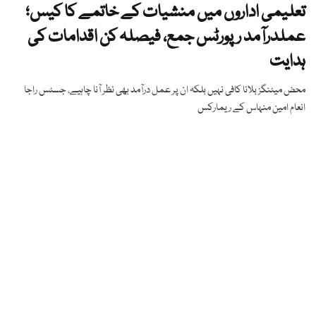
تعلیمی اداروں میں منشیات کے خاتمے کا کیس؛
عملدرآمد رپورٹس جمع، فیصلہ کن اقدامات کی
ہدایت
محض میٹنگز بلانا کافی نہیں بلکہ ان پر عمل درآمد بھی نظر آنا چاہیے، جسٹس راجا
انعام امین منہاس کے ریمارکس