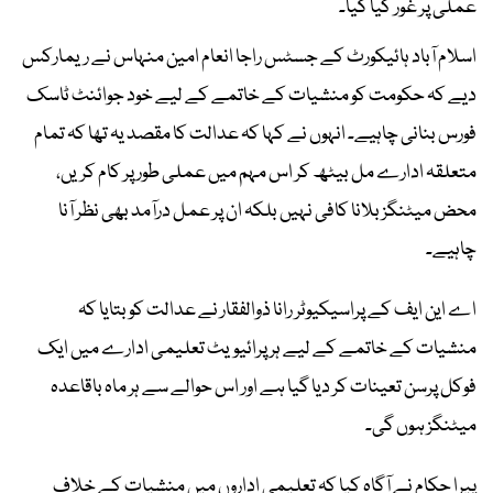
عملی پر غور کیا گیا۔
اسلام آباد ہائیکورٹ کے جسٹس راجا انعام امین منہاس نے ریمارکس
دیے کہ حکومت کو منشیات کے خاتمے کے لیے خود جوائنٹ ٹاسک
فورس بنانی چاہیے۔ انہوں نے کہا کہ عدالت کا مقصد یہ تھا کہ تمام
متعلقہ ادارے مل بیٹھ کر اس مہم میں عملی طور پر کام کریں،
محض میٹنگز بلانا کافی نہیں بلکہ ان پر عمل درآمد بھی نظر آنا
چاہیے۔
اے این ایف کے پراسیکیوٹر رانا ذوالفقار نے عدالت کو بتایا کہ
منشیات کے خاتمے کے لیے ہر پرائیویٹ تعلیمی ادارے میں ایک
فوکل پرسن تعینات کر دیا گیا ہے اور اس حوالے سے ہر ماہ باقاعدہ
میٹنگز ہوں گی۔
پیرا حکام نے آگاہ کیا کہ تعلیمی اداروں میں منشیات کے خلاف