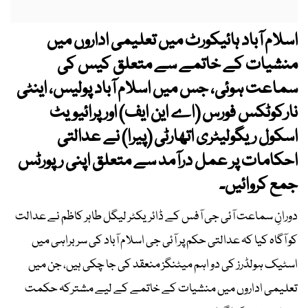
اسلام آباد ہائیکورٹ میں تعلیمی اداروں میں
منشیات کے خاتمے سے متعلق کیس کی
سماعت ہوئی، جس میں اسلام آباد پولیس، اینٹی
نارکوٹکس فورس (اے این ایف) اور پرائیویٹ
اسکول ریگولیٹری اتھارٹی (پیرا) نے عدالتی
احکامات پر عمل درآمد سے متعلق اپنی رپورٹس
جمع کروائیں۔
دورانِ سماعت آئی جی آفس کے ڈائریکٹر لیگل طاہر کاظم نے عدالت
کو آگاہ کیا کہ عدالتی حکم پر آئی جی اسلام آباد کی سربراہی میں
اسٹیک ہولڈرز کی دو اہم میٹنگز منعقد کی جا چکی ہیں، جن میں
تعلیمی اداروں میں منشیات کے خاتمے کے لیے مشترکہ حکمت