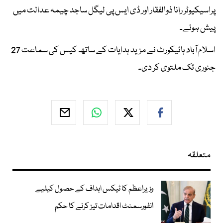
پراسیکیوٹر رانا ذوالفقار اور ڈی ایس پی لیگل ساجد چیمہ عدالت میں
پیش ہوئے۔
اسلام آباد ہائیکورٹ نے مزید ہدایات کے ساتھ کیس کی سماعت 27
جنوری تک ملتوی کر دی۔
متعلقہ
وزیراعظم کا ٹیکس اہداف کے حصول کیلیے
انفورسمنٹ اقدامات تیز کرنے کا حکم