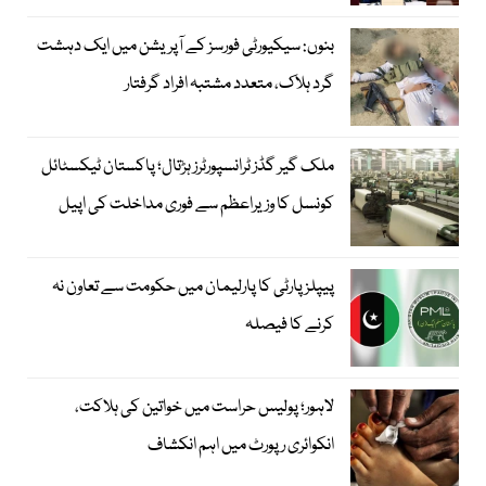
بنوں: سیکیورٹی فورسز کے آپریشن میں ایک دہشت
گرد ہلاک، متعدد مشتبہ افراد گرفتار
ملک گیر گڈز ٹرانسپورٹرز ہڑتال؛ پاکستان ٹیکسٹائل
کونسل کا وزیراعظم سے فوری مداخلت کی اپیل
پیپلزپارٹی کا پارلیمان میں حکومت سے تعاون نہ
کرنے کا فیصلہ
لاہور؛ پولیس حراست میں خواتین کی ہلاکت،
انکوائری رپورٹ میں اہم انکشاف