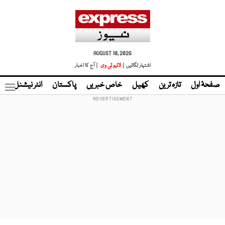
AUGUST 10, 2026
اشتہار لگائیں |
لائیو ٹی وی
| آج کا اخبار
صفحۂ اول
تازہ ترین
کھیل
خاص خبریں
پاکستان
انٹر نیشنل
ٹا