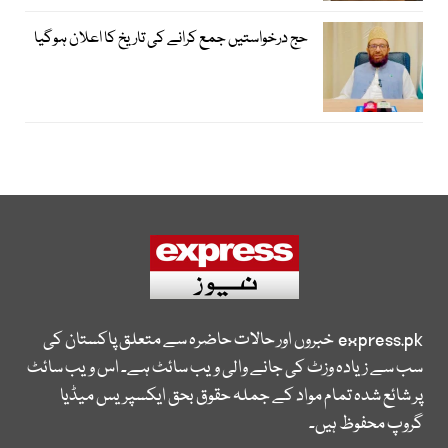
حج درخواستیں جمع کرانے کی تاریخ کا اعلان ہوگیا
express.pk
خبروں اور حالات حاضرہ سے متعلق پاکستان کی
سب سے زیادہ وزٹ کی جانے والی ویب سائٹ ہے۔ اس ویب سائٹ
پر شائع شدہ تمام مواد کے جملہ حقوق بحق ایکسپریس میڈیا
گروپ محفوظ ہیں۔