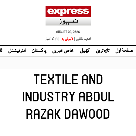
AUGUST 09, 2026
اشتہار لگائیں |
| آج کا اخبار
صفحۂ اول
تازہ ترین
کھیل
خاص خبریں
پاکستان
انٹر نیشنل
ٹا
TEXTILE AND
INDUSTRY ABDUL
RAZAK DAWOOD