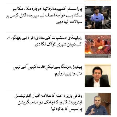
پورا سسٹم کمپرومائزڈ تھا، دوبارہ مک مکا ہو
سکتا ہے، خواجہ آصف نے میر رضا قتل کیس پر
سوالات اٹھا دیے
راولپنڈی؛ منشیات کے عادی افراد نے جھگڑے
کے دوران شہری کو آگ لگا دی
پیٹرول مہنگا ہے لیکن قلت کہیں آنے نہیں
دی، وزیر پیٹرولیم
وفاقی وزیر داخلہ کا علامہ اقبال انٹرنیشنل
ایئرپورٹ لاہور کا اچانک دورہ، امیگریشن
پراسیس کا جائزہ لیا