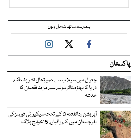
ہمارے ساتھ شامل ہوں
پاکستان
چترال میں سیلاب سے صورتحال تشویشناک،
دریا کا بہاؤ متاثر ہونے سے مزید نقصان کا
خدشہ
آپریشن ردالفتنہ 3 کے تحت سیکیورٹی فورسز کی
بلوچستان میں کارروائیاں، 15خوارج ہلاک