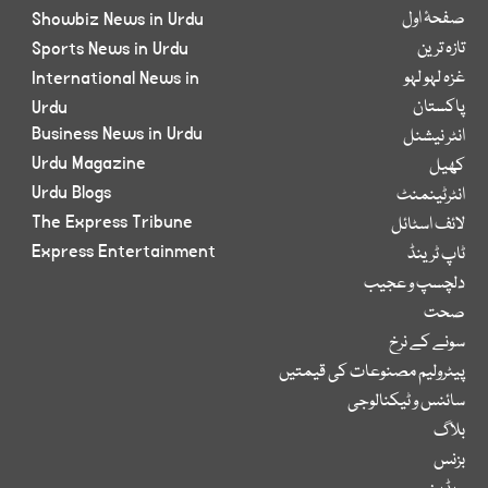
صفحۂ اول
Showbiz News in Urdu
تازہ ترین
Sports News in Urdu
غزہ لہو لہو
International News in
پاکستان
Urdu
Business News in Urdu
انٹر نیشنل
Urdu Magazine
کھیل
Urdu Blogs
انٹرٹینمنٹ
The Express Tribune
لائف اسٹائل
Express Entertainment
ٹاپ ٹرینڈ
دلچسپ و عجیب
صحت
سونے کے نرخ
پیٹرولیم مصنوعات کی قیمتیں
سائنس و ٹیکنالوجی
بلاگ
بزنس