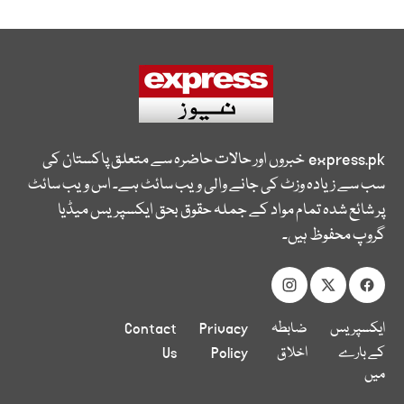
express.pk
خبروں اور حالات حاضرہ سے متعلق پاکستان کی
سب سے زیادہ وزٹ کی جانے والی ویب سائٹ ہے۔ اس ویب سائٹ
پر شائع شدہ تمام مواد کے جملہ حقوق بحق ایکسپریس میڈیا
گروپ محفوظ ہیں۔
ایکسپریس
ضابطہ
Privacy
Contact
کے بارے
اخلاق
Policy
Us
میں