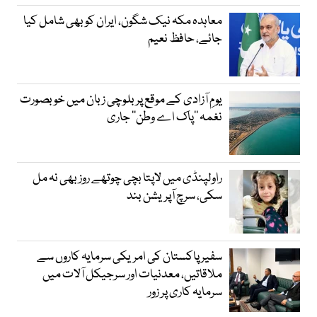
معاہدہ مکہ نیک شگون، ایران کو بھی شامل کیا
جائے، حافظ نعیم
یومِ آزادی کے موقع پر بلوچی زبان میں خوبصورت
نغمہ ’’پاک اے وطن‘‘ جاری
راولپنڈی میں لاپتا بچی چوتھے روز بھی نہ مل
سکی، سرچ آپریشن بند
سفیر پاکستان کی امریکی سرمایہ کاروں سے
ملاقاتیں، معدنیات اور سرجیکل آلات میں
سرمایہ کاری پر زور