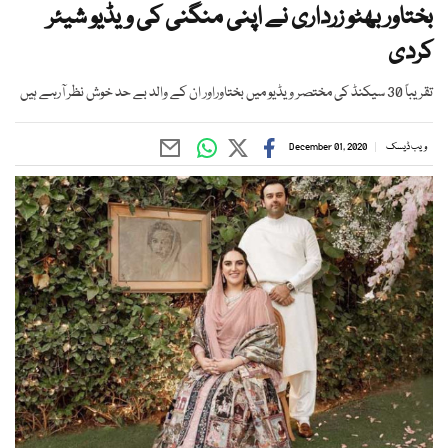
بختاور بھٹو زرداری نے اپنی منگنی کی ویڈیو شیئر
کردی
تقریباً 30 سیکنڈ کی مختصر ویڈیو میں بختاوراور ان کے والد بے حد خوش نظر آرہے ہیں
ویب ڈیسک
December 01, 2020