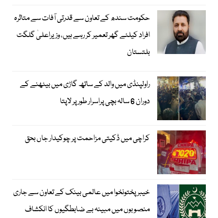
حکومت سندھ کے تعاون سے قدرتی آفات سے متاثرہ
افراد کیلئے گھر تعمیر کر رہے ہیں، وزیراعلیٰ گلگت
بلتستان
راولپنڈی میں والد کے ساتھ گاڑی میں بیٹھنے کے
دوران 6 سالہ بچی پراسرار طور پر لاپتا
کراچی میں ڈکیتی مزاحمت پر چوکیدار جاں بحق
خیبرپختونخوا میں عالمی بینک کے تعاون سے جاری
منصوبوں میں مبینہ بے ضابطگیوں کا انکشاف