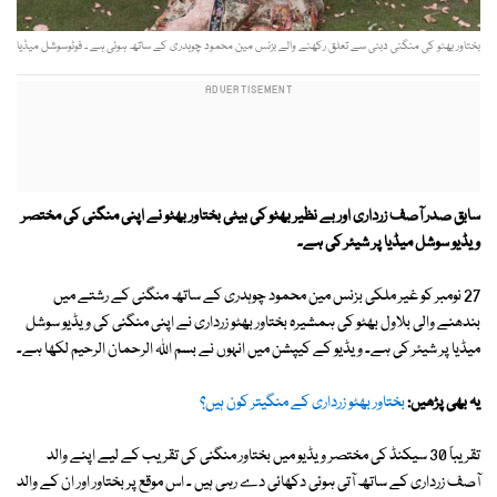
بختاور بھٹو کی منگنی دبئی سے تعلق رکھنے والے بزنس مین محمود چوہدری کے ساتھ ہوئی ہے ۔ فوٹوسوشل میڈیا
سابق صدر آصف زرداری اور بے نظیر بھٹو کی بیٹی بختاور بھٹو نے اپنی منگنی کی مختصر
ویڈیو سوشل میڈیا پر شیئر کی ہے۔
27 نومبر کو غیر ملکی بزنس مین محمود چوہدری کے ساتھ منگنی کے رشتے میں
بندھنے والی بلاول بھٹو کی ہمشیرہ بختاور بھٹو زرداری نے اپنی منگنی کی ویڈیو سوشل
میڈیا پر شیئر کی ہے۔ ویڈیو کے کیپشن میں انہوں نے بسم اللہ الرحمان الرحیم لکھا ہے۔
یہ بھی پڑھیں:
بختاور بھٹو زرداری کے منگیتر کون ہیں؟
تقریباً 30 سیکنڈ کی مختصر ویڈیو میں بختاور منگنی کی تقریب کے لیے اپنے والد
آصف زرداری کے ساتھ آتی ہوئی دکھائی دے رہی ہیں ۔ اس موقع پر بختاور اور ان کے والد