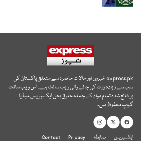
express.pk
خبروں اور حالات حاضرہ سے متعلق پاکستان کی
سب سے زیادہ وزٹ کی جانے والی ویب سائٹ ہے۔ اس ویب سائٹ
پر شائع شدہ تمام مواد کے جملہ حقوق بحق ایکسپریس میڈیا
گروپ محفوظ ہیں۔
ایکسپریس
ضابطہ
Privacy
Contact