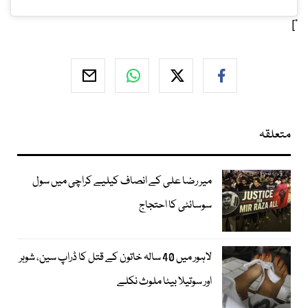
"]
متعلقہ
میر رضا علی کے انصاف کیلیے کراچی میں سول
سوسائٹی کا احتجاج
لاہور میں 40 سالہ خاتون کے قتل کا ڈراپ سین، شوہر
اور سوتیلا بیٹا ملوث نکلے