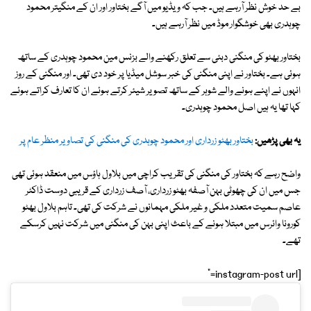
بے حد خوش نظر آرہے ہیں۔ جب کہ ویڈیو میں آگے بختاور اور ان کے منگیتر محمود
چوہدری بھی خوشگوار موڈ میں نظر آرہے ہیں۔
بختاور بھٹو کی منگنی دبئی سے تعلق رکھنے والے بزنس مین محمود چوہدری کے ساتھ
ہوئی ہے۔ بختاور نے اپنی منگنی کی خبر سوشل میڈیا پر خود دی تھی۔ اور منگنی کے روز
انہوں نے اپنے ہونے والے شوہر کے ساتھ تصویر شیئر کرتے ہوئے ان کا تعارف کراتے ہوئے
کہا تھا یہ ہیں اصل محمود چوہدری۔
یہ بھی پڑھیں:
بختاور بھٹو زرداری اور محمود چوہدری کی منگنی کی تصاویر منظر عام پر
واضح رہے کہ بختاور کی منگنی کی تقریب کراچی میں بلاول ہاؤس میں منعقد ہوئی تھی
جس میں ان کی چھوٹی بہن آصفہ بھٹو زرداری، آصف زرداری کے قریبی دوست ڈاکٹر
عاصم سمیت متعدد ملکی و غیر ملکی مہمانوں نے شرکت کی تھی۔ تاہم بلاول بھٹو
کورونا وائرس میں مبتلا ہونے کے باعث اپنی بہن کی منگنی میں شرکت نہیں کرسکے
تھے۔
[instagram-post url="