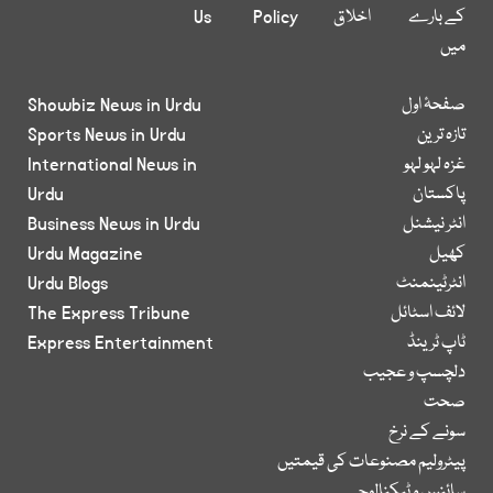
کے بارے
اخلاق
Policy
Us
میں
صفحۂ اول
Showbiz News in Urdu
تازہ ترین
Sports News in Urdu
غزہ لہو لہو
International News in
پاکستان
Urdu
انٹر نیشنل
Business News in Urdu
کھیل
Urdu Magazine
انٹرٹینمنٹ
Urdu Blogs
لائف اسٹائل
The Express Tribune
ٹاپ ٹرینڈ
Express Entertainment
دلچسپ و عجیب
صحت
سونے کے نرخ
پیٹرولیم مصنوعات کی قیمتیں
سائنس و ٹیکنالوجی