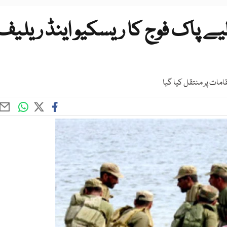
ے پاک فوج کا ریسکیو اینڈ ریلیف
امات پر منتقل کیا گیا