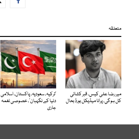
متعلقہ
میر رضا علی کیس، قبر کشائی
‘ترکیہ، سعودیہ، پاکستان، اسلامی
کل ہوگی، پرانا میڈیکل بورڈ بحال
دنیا کے نگہبان’، خصوصی نغمہ
جاری