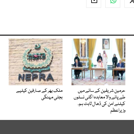
حرمین شریفین کے سائے میں
ملک بھر کے صارفین کیلیے
طے پانے والا معاہدہ اگلی نسلوں
بجلی مہنگی
کیلئے امن کی ڈھال ثابت ہو،
وزیراعظم