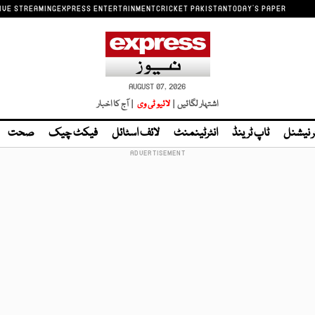
IVE STREAMING
EXPRESS ENTERTAINMENT
CRICKET PAKISTAN
TODAY'S PAPER
AUGUST 07, 2026
اشتہار لگائیں |
لائیو ٹی وی
| آج کا اخبار
ر نیشنل
ٹاپ ٹرینڈ
انٹرٹینمنٹ
لائف اسٹائل
فیکٹ چیک
صحت