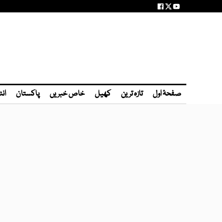
صفحۂ اول
تازہ ترین
کھیل
خاص خبریں
پاکستان
انٹ