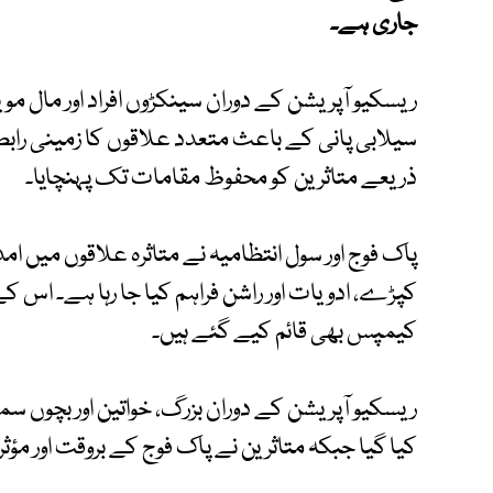
جاری ہے۔
ریسکیو آپریشن کے دوران سینکڑوں افراد اور مال مو
سیلابی پانی کے باعث متعدد علاقوں کا زمینی راب
ذریعے متاثرین کو محفوظ مقامات تک پہنچایا۔
پاک فوج اور سول انتظامیہ نے متاثرہ علاقوں میں ام
کپڑے، ادویات اور راشن فراہم کیا جا رہا ہے۔ اس 
کیمپس بھی قائم کیے گئے ہیں۔
ریسکیو آپریشن کے دوران بزرگ، خواتین اور بچوں س
کیا گیا جبکہ متاثرین نے پاک فوج کے بروقت اور مؤثر ک