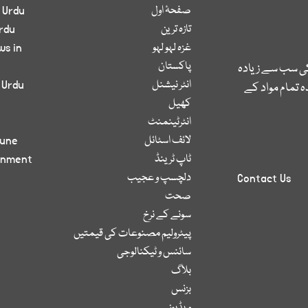
صفحۂ اول
 Urdu
تازہ ترین
rdu
غزہ لہو لہو
ws in
پاکستان
کی سب سے زیادہ
انٹر نیشنل
 Urdu
 تمام مواد کے
کھیل
انٹرٹینمنٹ
لائف اسٹائل
bune
ٹاپ ٹرینڈ
inment
دلچسپ و عجیب
Contact Us
صحت
سونے کے نرخ
پیٹرولیم مصنوعات کی قیمتیں
سائنس و ٹیکنالوجی
بلاگ
بزنس