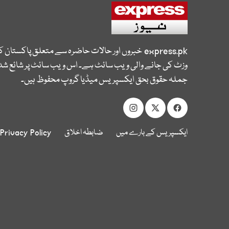
express.pk
خبروں اور حالات حاضرہ سے متعلق پاکستان 
وزٹ کی جانے والی ویب سائٹ ہے۔ اس ویب سائٹ پر شائع شدہ
جملہ حقوق بحق ایکسپریس میڈیا گروپ محفوظ ہیں۔
ایکسپریس کے بارے میں
ضابطہ اخلاق
Privacy Policy