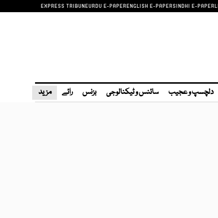
EXPRESS TRIBUNE
URDU E-PAPER
ENGLISH E-PAPER
SINDHI E-PAPER
L
دلچسپ و عجیب
سائنس و ٹیکنالوجی
بزنس
رائے
مزید