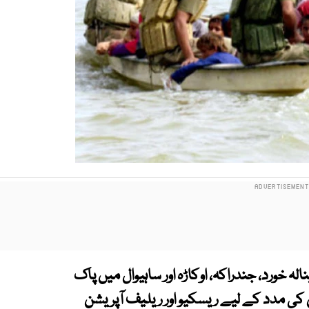
 خورد، جندراکہ، اوکاڑہ اور ساہیوال میں پاک
 کی مدد کے لیے ریسکیو اور ریلیف آپریشن