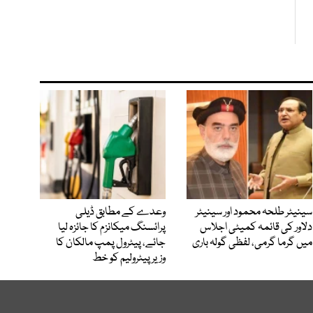
سینیٹر طلحہ محمود اور سینیٹر
وعدے کے مطابق ڈیلی
دلاور کی قائمہ کمیٹی اجلاس
پرائسنگ میکانزم کا جائزہ لیا
میں گرما گرمی، لفظی گولہ باری
جائے، پیٹرول پمپ مالکان کا
وزیرپیٹرولیم کو خط