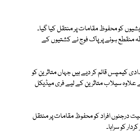
یشیوں کو محفوظ مقامات پر منتقل کیا گیا۔
طہ منقطع ہونے پر پاک فوج نے کشتیوں کے
دادی کیمپس قائم کر دیے ہیں جہاں متاثرین کو
کے علاوہ سیلاب متاثرین کے لیے فری میڈیکل
میت درجنوں افراد کو محفوظ مقامات پر منتقل
ردار کو سراہا۔