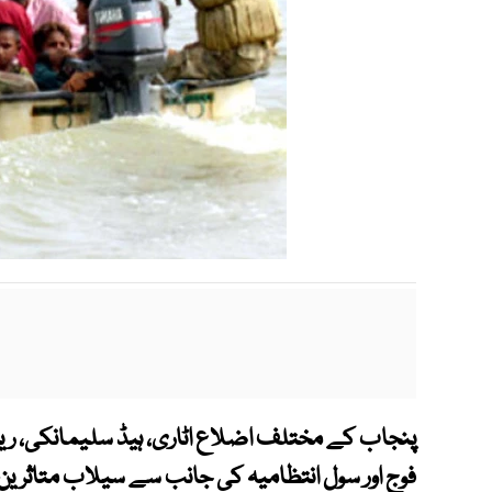
پنجاب کے مختلف اضلاع اٹاری، ہیڈ سلیمانکی، رینالہ
فوج اور سول انتظامیہ کی جانب سے سیلاب متاثرین