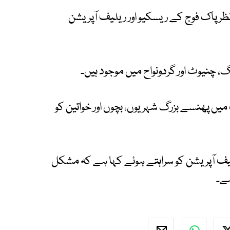
 پاک فوج کے ریسکیو اور ریلیف آپریشن
 چنیوٹ اور گردونواح میں موجود ہیں۔
ں پھنسے بزرگ شہریوں، بچوں اور خواتین کو
لیف آپریشن کو سراہتے ہوئے کہا ہے کہ مشکل
ہے۔