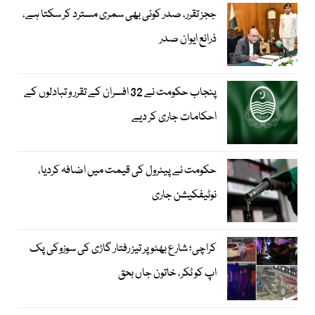
ججز تقرر، صدر کوئی بھی سمری مسترد کر سکتا ہے،
ذرائع ایوان صدر
پنجاب حکومت نے 32 افسران کے تقرر و تبادلوں کے
احکامات جاری کر دیے
حکومت نے پیٹرول کی قیمت میں اضافہ کردیا،
نوٹیفکیشن جاری
کراچی؛ شارع بھٹو پر تیز رفتار گاڑی کی سوزوکی پک
اپ کو ٹکر، خاتون جاں بحق