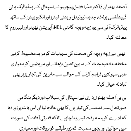
آصفہ بھٹو اور ڈاکٹر عذرا فضل پیچوہو نے اسپتال کے پیڈیاٹرک ہائی
ڈپینڈنسی یونٹ، جدید نیونیٹل وینٹی لیٹرز اور انکیوبیٹرز کے ساتھ
پیڈیاٹرک آئی سی یو، زچہ و بچہ گائنی HDU، آپریشن تھیٹر اور لیبر روم کا
معائنہ کیا۔
انھوں نے زچہ و بچہ کی صحت کی سہولیات کو مزید مضبوط کرنے،
مختلف شعبہ جات کے مابین تعاون بڑھانے اور مریضوں کو معیاری
طبی سہولتیں فراہم کرنے کے حوالے سے ماہرین کی تجاویز پر بھی
تبادلہ خیال کیا۔
بی بی آصفہ بھٹو زرداری نے اسپتال کی سیلاب اور دیگر ہنگامی
صورتحال سے نمٹنے کی تیاریوں کا بھی جائزہ لیا اور اس بات پر زور دیا
کہ ادارے کو ہمہ وقت تیار رہنا چاہیے تاکہ قدرتی آفات کی صورت
میں خواتین اور بچوں سمیت کمزور طبقے کو بروقت اور معیاری