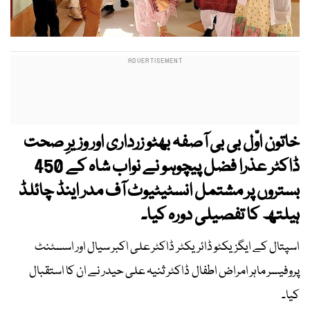
خاتون اوّل بی بی آصفہ بھٹو زرداری اور وزیرِ صحت
ڈاکٹر عذرا فضل پیچوہو نے نواب شاہ کے 450
بستروں پر مشتمل انسٹیٹیوٹ آف مدر اینڈ چائلڈ
ہیلتھ کا تفصیلی دورہ کیا۔
اسپتال کے ایگزیکٹو ڈائریکٹر ڈاکٹر علی اکبر سیال اور اسسٹنٹ
پروفیسر ماہر امراض اطفال ڈاکٹر ثنیہ علی حیدر نے ان کا استقبال
کیا۔