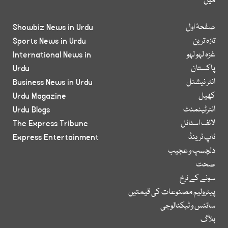
میں
صفحۂ اول
Showbiz News in Urdu
تازہ ترین
Sports News in Urdu
غزہ لہو لہو
International News in
پاکستان
Urdu
انٹر نیشنل
Business News in Urdu
کھیل
Urdu Magazine
انٹرٹینمنٹ
Urdu Blogs
لائف اسٹائل
The Express Tribune
ٹاپ ٹرینڈ
Express Entertainment
دلچسپ و عجیب
صحت
سونے کے نرخ
پیٹرولیم مصنوعات کی قیمتیں
سائنس و ٹیکنالوجی
بلاگ