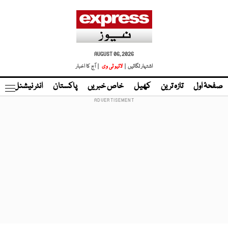
AUGUST 06, 2026
اشتہار لگائیں |
لائیو ٹی وی
| آج کا اخبار
صفحۂ اول
تازہ ترین
کھیل
خاص خبریں
پاکستان
انٹر نیشنل
ٹا