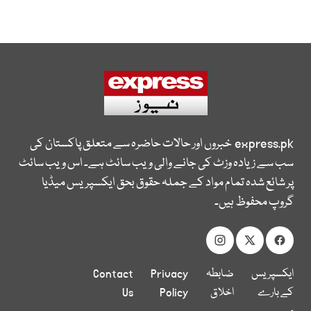
express.pk
خبروں اور حالات حاضرہ سے متعلق پاکستان کی
سب سے زیادہ وزٹ کی جانے والی ویب سائٹ ہے۔ اس ویب سائٹ
پر شائع شدہ تمام مواد کے جملہ حقوق بحق ایکسپریس میڈیا
گروپ محفوظ ہیں۔
ایکسپریس
ضابطہ
Privacy
Contact
کے بارے
اخلاق
Policy
Us