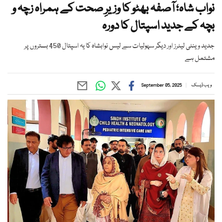
نواب شاہ؛ آصفہ بھٹو کا وزیرِ صحت کے ہمراہ زچہ و
بچہ کے جدید اسپتال کا دورہ
جدید وینٹی لیٹرز اور دیگر سہولیات سے لیس نوابشاہ کا یہ اسپتال 450 بستروں پر
مشتمل ہے
ویب ڈیسک
September 05, 2025