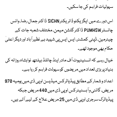
سہولیات فراہم کی جا سکیں۔
اس دورے میں ایگزیکٹو ڈائریکٹر SICHN ڈاکٹر جمال رضا، وائس
چانسلر PUMHSW ڈاکٹر گلشن میمن، مختلف شعبہ جات کے
چیئرمین، ڈپٹی کمشنر، ایس ایس پی شہید بے نظیر آباد اور دیگر اعلیٰ
حکام بھی موجود تھے۔
خیال رہے کہ انسٹیٹیوٹ آف مادر اینڈ چائلڈ ہیلتھ نوابشاہ روزانہ کی
بنیاد پر بڑی تعداد میں مریضوں کو سہولت فراہم کر رہا ہے۔
اعداد و شمار کے مطابق پیڈیاٹرکس میڈیسن او پی ڈی میں یومیہ 970
مریض، گائنی و آبسٹیٹرکس او پی ڈی میں 440 مریض جبکہ
پیڈیاٹرک سرجری او پی ڈی میں 25 مریض علاج کے لیے آتے ہیں۔