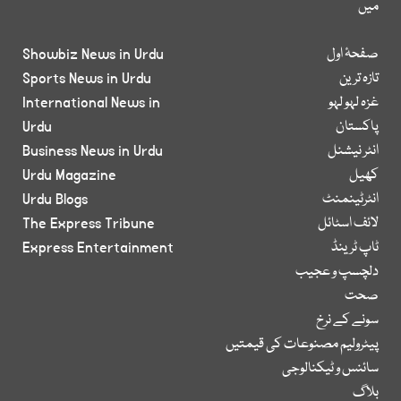
میں
صفحۂ اول
Showbiz News in Urdu
تازہ ترین
Sports News in Urdu
غزہ لہو لہو
International News in
پاکستان
Urdu
انٹر نیشنل
Business News in Urdu
کھیل
Urdu Magazine
انٹرٹینمنٹ
Urdu Blogs
لائف اسٹائل
The Express Tribune
ٹاپ ٹرینڈ
Express Entertainment
دلچسپ و عجیب
صحت
سونے کے نرخ
پیٹرولیم مصنوعات کی قیمتیں
سائنس و ٹیکنالوجی
بلاگ