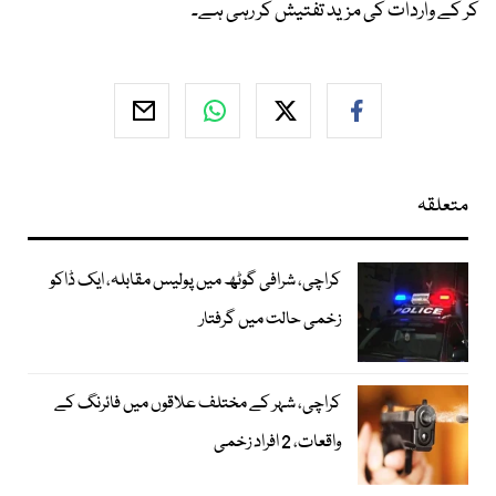
کر کے واردات کی مزید تفتیش کر رہی ہے۔
متعلقہ
کراچی، شرافی گوٹھ میں پولیس مقابلہ، ایک ڈاکو
زخمی حالت میں گرفتار
کراچی، شہر کے مختلف علاقوں میں فائرنگ کے
واقعات، 2 افراد زخمی