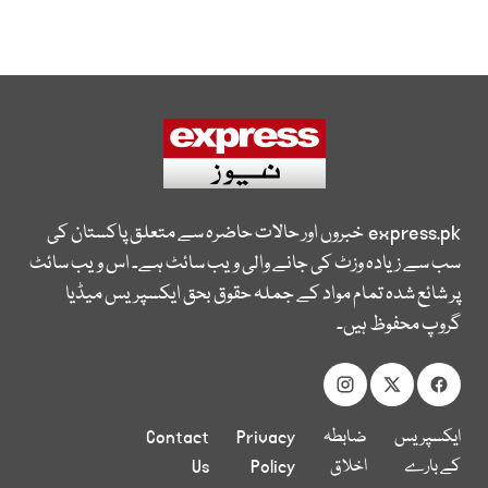
express.pk
خبروں اور حالات حاضرہ سے متعلق پاکستان کی
سب سے زیادہ وزٹ کی جانے والی ویب سائٹ ہے۔ اس ویب سائٹ
پر شائع شدہ تمام مواد کے جملہ حقوق بحق ایکسپریس میڈیا
گروپ محفوظ ہیں۔
ایکسپریس
ضابطہ
Privacy
Contact
کے بارے
اخلاق
Policy
Us