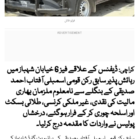
فوٹو: فائل
ڈیفنس کے علاقے فیز 6 خیابان شہباز میں
کراچی:
رہائش پذیر سابق رکن قومی اسمبلی آفتاب احمد
صدیقی کے بنگلے سے نامعلوم ملزمان بھاری
مالیت کی نقدی، غیر ملکی کرنسی، طلائی بسکٹ
اور اسلحہ چوری کر کے فرار ہوگئے، درخشاں
پولیس نے واردات کا مقدمہ درج کرلیا۔
سابق رکن قومی اسمبلی آفتاب صدیقی کے پرائیویٹ گارڈ شاہنواز کی