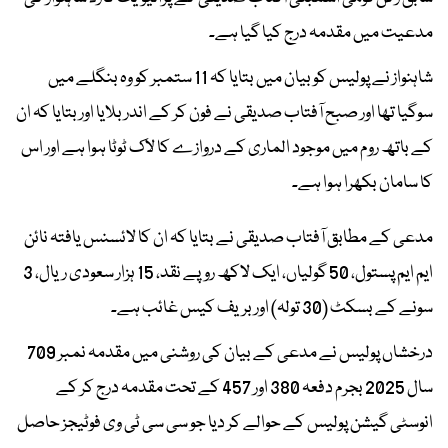
مدعیت میں مقدمہ درج کیا گیا ہے۔
شاہنواز نے پولیس کو بیان میں بتایا کہ 11 ستمبر کو وہ بنگلے میں
سوگیا تھا اور صبح آفتاب صدیقی نے فون کر کے اندر بلایا اور بتایا کہ ان
کے باتھ روم میں موجود الماری کے دروازے کا لاک ٹوٹا ہوا ہے اور اس
کا سامان بکھرا ہوا ہے۔
مدعی کے مطابق آفتاب صدیقی نے بتایا کہ ان کا لائسنس یافتہ نائن
ایم ایم پستول، 50 گولیاں، ایک لاکھ روپے نقد، 15 ہزار سعودی ریال، 3
سونے کے بسکٹ (30 تولہ) اور بریف کیس غائب ہے۔
درخشاں پولیس نے مدعی کے بیان کی روشنی میں مقدمہ نمبر 709
سال 2025 بجرم دفعہ 380 اور 457 کے تحت مقدمہ درج کر کے
انوسٹی گیشن پولیس کے حوالے کر دیا جو سی سی ٹی وی فوٹیجز حاصل