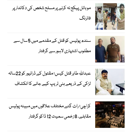
موبائل پیکج نہ کرنے پر مسلح شخص کی دکاندار پر
فائرنگ
سندھ پولیس کو قتل کے مقدمے میں 5 سال سے
مطلوب اشتہاری لاہور سے گرفتار
عبداللہ طاہر قتل کیس؛ مقتول کے ڈرائیور کو 22سالہ
لڑکی کے ذریعے ہنی ٹریپ کیے جانے کا انکشاف
کراچی؛ رات گئے مختلف علاقوں میں مبینہ پولیس
مقابلے، 8 زخمی سمیت 12 ڈاکو گرفتار