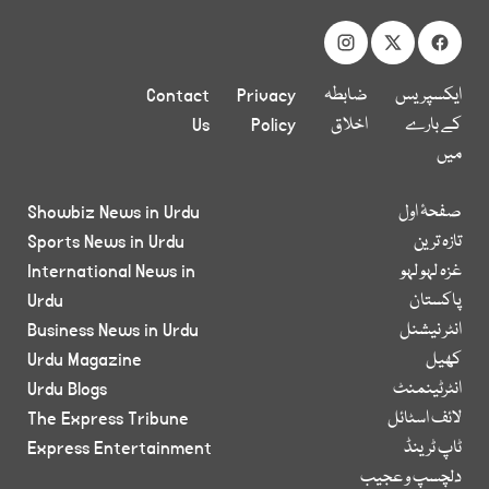
ایکسپریس
ضابطہ
Privacy
Contact
کے بارے
اخلاق
Policy
Us
میں
صفحۂ اول
Showbiz News in Urdu
تازہ ترین
Sports News in Urdu
غزہ لہو لہو
International News in
پاکستان
Urdu
انٹر نیشنل
Business News in Urdu
کھیل
Urdu Magazine
انٹرٹینمنٹ
Urdu Blogs
لائف اسٹائل
The Express Tribune
ٹاپ ٹرینڈ
Express Entertainment
دلچسپ و عجیب