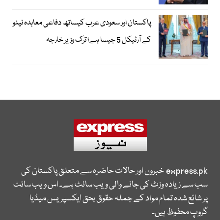
پاکستان اور سعودی عرب کیساتھ دفاعی معاہدہ نیٹو
کے آرٹیکل 5 جیسا ہے؛ ترک وزیر خارجہ
express.pk
خبروں اور حالات حاضرہ سے متعلق پاکستان کی
سب سے زیادہ وزٹ کی جانے والی ویب سائٹ ہے۔ اس ویب سائٹ
پر شائع شدہ تمام مواد کے جملہ حقوق بحق ایکسپریس میڈیا
گروپ محفوظ ہیں۔