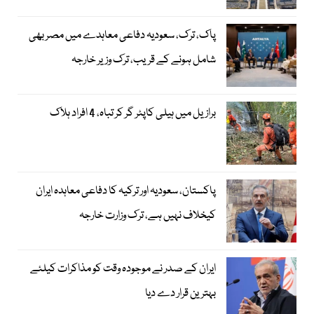
پاک، ترک، سعودیہ دفاعی معاہدے میں مصر بھی
شامل ہونے کے قریب، ترک وزیر خارجہ
برازیل میں ہیلی کاپٹر گر کر تباہ، 4 افراد ہلاک
پاکستان، سعودیہ اور ترکیہ کا دفاعی معاہدہ ایران
کیخلاف نہیں ہے، ترک وزارت خارجہ
ایران کے صدر نے موجودہ وقت کو مذاکرات کیلئے
بہترین قرار دے دیا