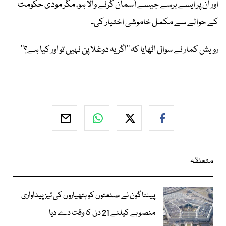
اور ان پر ایسے برسے جیسے آسمان گرنے والا ہو، مگر مودی حکومت
کے حوالے سے مکمل خاموشی اختیار کی۔
رویش کمار نے سوال اٹھایا کہ ’’اگر یہ دوغلا پن نہیں تو اور کیا ہے؟‘‘
متعلقہ
پینٹاگون نے صنعتوں کو ہتھیاروں کی تیز پیداواری
منصوبے کیلئے 21 دن کا وقت دے دیا