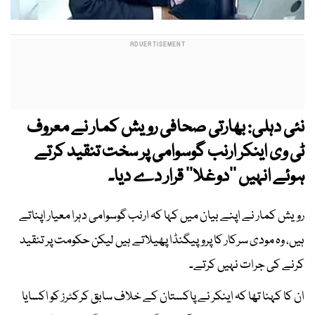
نئی دہلی: بھارتی صحافی رویش کمار نے معروف
ٹی وی اینکر ارنب گوسوامی پر سخت تنقید کرتے
ہوئے انہیں ’’دوغلا‘‘ قرار دے دیا۔
رویش کمار نے اپنے بیان میں کہا کہ ارنب گوسوامی دہرا معیار اپناتے
ہیں، وہ مودی سرکار کا پروپیگنڈا پھیلاتے ہیں لیکن حکومت پر تنقید
کرنے کی جرات نہیں کرتے۔
ان کا کہنا تھا کہ اینکر نے پاکستان کے خلاف سابق کرکٹرز کو اکسایا