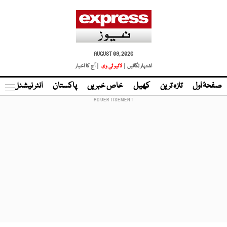
AUGUST 09, 2026
اشتہار لگائیں |
لائیو ٹی وی
| آج کا اخبار
صفحۂ اول
تازہ ترین
کھیل
خاص خبریں
پاکستان
انٹر نیشنل
ٹا