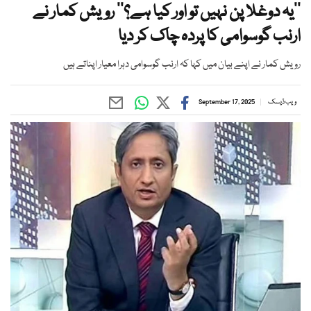
’’یہ دوغلا پن نہیں تو اور کیا ہے؟‘‘ رویش کمار نے
ارنب گوسوامی کا پردہ چاک کر دیا
رویش کمار نے اپنے بیان میں کہا کہ ارنب گوسوامی دہرا معیار اپناتے ہیں
ویب ڈیسک
September 17, 2025