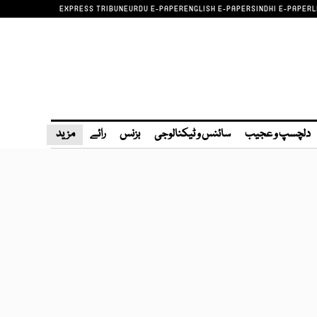
EXPRESS TRIBUNE
URDU E-PAPER
ENGLISH E-PAPER
SINDHI E-PAPER
L
دلچسپ و عجیب
سائنس و ٹیکنالوجی
بزنس
رائے
مزید