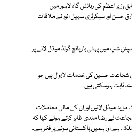
ق وزیر اعظم کی رہائش گاہ لاہور میں
 حسن اور سیکرٹری سہیل انور نے ملاقات
 شپ میں پہلی بار پانچ گولڈ میڈل لانے پر
ی شجاعت حسین کی خدمات لازوال ہیں جو
مند ثابت ہوسکتی ہیں۔
 مزید میڈل لائیں اور ان کے مالی معاملات
شجاعت نے رضا مندی ظاہر کرتے ہوئے کہا کہ
ملک ہے اور ہمیں پاکستانی ہونے پر فخر ہے۔