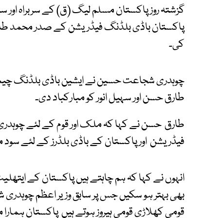
گزشتہ روز پاکستان مسلم لیگ (ق) کے سربراہ اور ساب
پاکستان باڈی بلڈنگ فیڈریشن کے صدر محمد طارق
کی۔
چوہدری شجاعت حسین نے ایشین باڈی بلڈنگ چیمپئن
طارق حسن اور سہیل انور کو مبارکباد دی۔
طارق حسن نے کہا کہ ملک اور قوم کے لئے چوہدر
فیڈریشن اور پاکستان کے باڈی بلڈرز کے لئے سود 
انہوں نے کہا کہ ہم چاہتے ہیں پاکستان کے ایتھلیٹ
بھی بہتر ہو سکیں جس پر سابق وزیر اعظم چوہدری 
قومی کھلاڑی قومی ہیروز ہوتے ہیں پاکستان ہمارا 