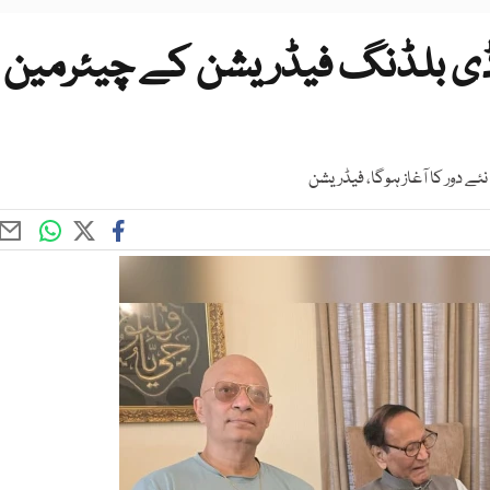
ڈی بلڈنگ فیڈریشن کے چیئرمین
ے دور کا آغاز ہوگا، فیڈریشن