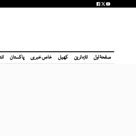
صفحۂ اول
تازہ ترین
کھیل
خاص خبریں
پاکستان
انٹ