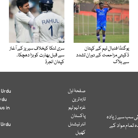
یوگنڈا فٹبال ٹیم کے کپتان
سری لنکا کیخلاف سیریز کے آغاز
ڈکیتی مزاحمت کے دوران تشدد
سے قبل بھارت کو بڑا دھچکا،
سے ہلاک
کپتان انجرڈ
صفحۂ اول
 Urdu
تازہ ترین
rdu
غزہ لہو لہو
ws in
پاکستان
کی سب سے زیادہ
انٹر نیشنل
 Urdu
 تمام مواد کے
کھیل