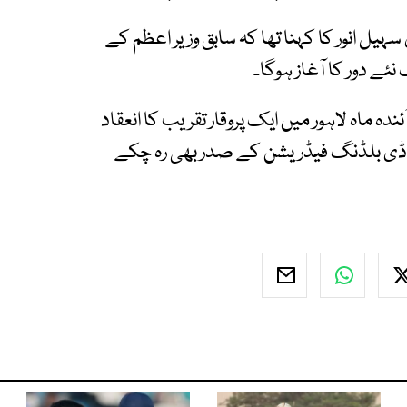
ل انور کا کہنا تھا کہ سابق وزیر اعظم کے
ے دور کا آغاز ہوگا۔
ہ ماہ لاہور میں ایک پروقار تقریب کا انعقاد
ن باڈی بلڈنگ فیڈریشن کے صدر بھی رہ چکے