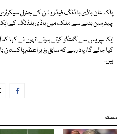
پاکستان باڈی بلڈنگ فیڈریشن کے جنرل سیکرٹری سہی
چیئرمین بننے سے ملک میں باڈی بلڈنگ کے ایک نئ
ایکسپریس سے گفتگو کرتے ہوئے انہوں نے کہا کہ آئند
کیا جائے گا، یاد رہے کہ سابق وزیر اعظم پاکستا
ہیں۔
متعلقہ