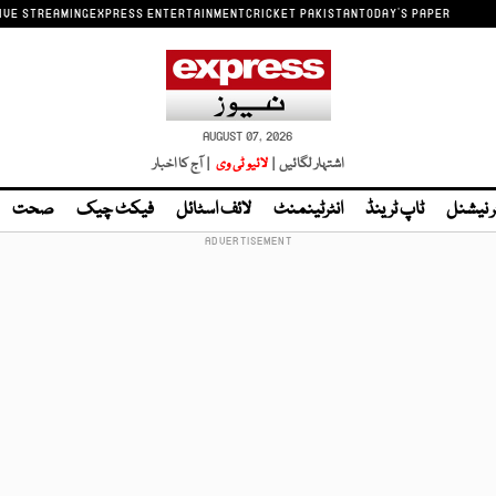
IVE STREAMING
EXPRESS ENTERTAINMENT
CRICKET PAKISTAN
TODAY'S PAPER
AUGUST 07, 2026
اشتہار لگائیں |
لائیو ٹی وی
| آج کا اخبار
ر نیشنل
ٹاپ ٹرینڈ
انٹرٹینمنٹ
لائف اسٹائل
فیکٹ چیک
صحت