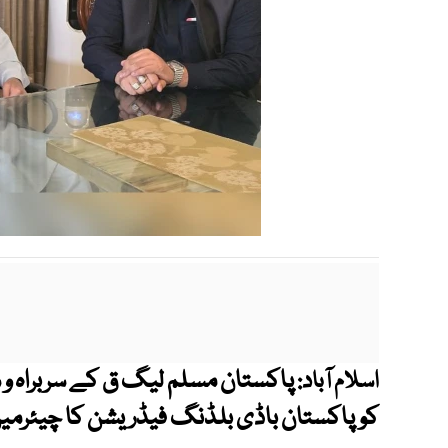
پاکستان مسلم لیگ ق کے سربراہ و
اسلام آباد:
کو پاکستان باڈی بلڈنگ فیڈریشن کا چیئرمین