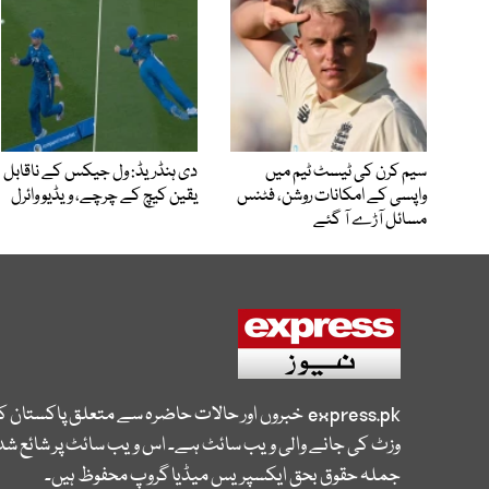
سیم کرن کی ٹیسٹ ٹیم میں
دی ہنڈریڈ: ول جیکس کے ناقابل
واپسی کے امکانات روشن، فٹنس
یقین کیچ کے چرچے، ویڈیو وائرل
مسائل آڑے آ گئے
express.pk
خبروں اور حالات حاضرہ سے متعلق پاکستان 
وزٹ کی جانے والی ویب سائٹ ہے۔ اس ویب سائٹ پر شائع شدہ
جملہ حقوق بحق ایکسپریس میڈیا گروپ محفوظ ہیں۔