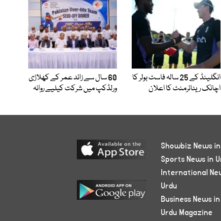
انگلینڈ کے 25 سالہ فاسٹ بولر کا
60 سال سے زائد عمر کے کھلاڑی
اچانک ریٹائرمنٹ کا اعلان
ورلڈکپ میں شرکت کیلیے روانہ
Showbiz News in
Sports News in U
International Ne
Urdu
Business News in
Urdu Magazine