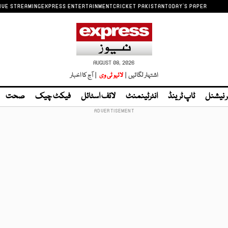
IVE STREAMING
EXPRESS ENTERTAINMENT
CRICKET PAKISTAN
TODAY'S PAPER
AUGUST 08, 2026
اشتہار لگائیں |
لائیو ٹی وی
| آج کا اخبار
ر نیشنل
ٹاپ ٹرینڈ
انٹرٹینمنٹ
لائف اسٹائل
فیکٹ چیک
صحت