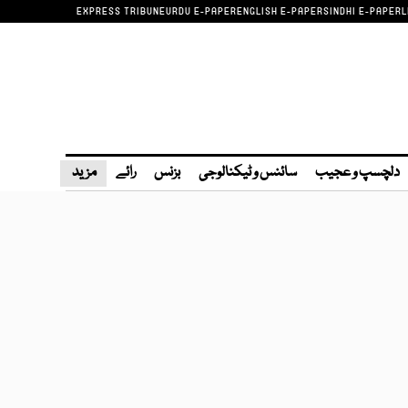
EXPRESS TRIBUNE
URDU E-PAPER
ENGLISH E-PAPER
SINDHI E-PAPER
L
دلچسپ و عجیب
سائنس و ٹیکنالوجی
بزنس
رائے
مزید