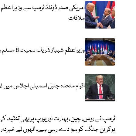
امریکی صدر ڈونلڈ ٹرمپ سے وزیر اعظم 
ملاقات
وزیراعظم شہباز شریف سمیت 8 مسلم رہنماؤں کی صدر ٹرمپ سے ملاقات
اقوام متحدہ جنرل اسمبلی اجلاس میں 
ٹرمپ نے روس، چین، بھارت اور یورپ پر بھی تنقید کی
یوکرین جنگ کو ہوا دے رہی ہے۔ انہوں نے خبردار کی