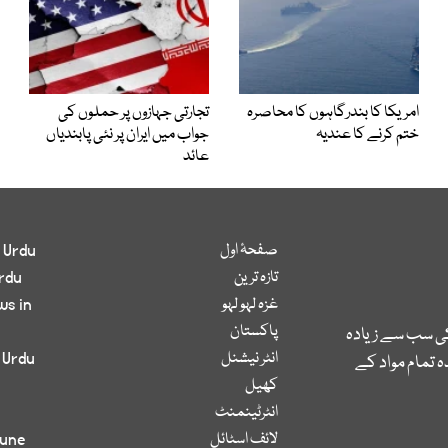
امریکا کا بندرگاہوں کا محاصرہ
تجارتی جہازوں پر حملوں کی
ختم کرنے کا عندیہ
جواب میں ایران پر نئی پابندیاں
عائد
صفحۂ اول
 Urdu
تازہ ترین
rdu
غزہ لہو لہو
ws in
پاکستان
کی سب سے زیادہ
انٹر نیشنل
 Urdu
 تمام مواد کے
کھیل
انٹرٹینمنٹ
لائف اسٹائل
bune