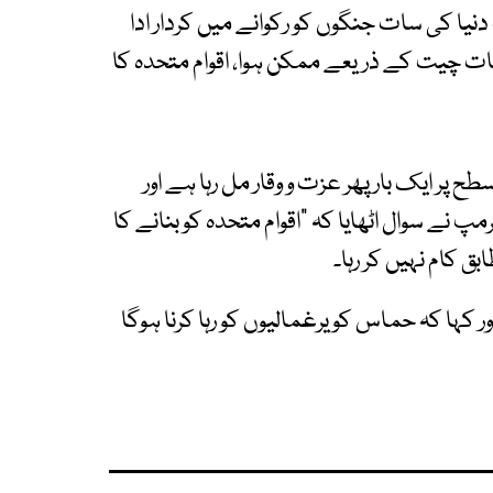
یا کی سات جنگوں کو رکوانے میں کردار ادا
بات چیت کے ذریعے ممکن ہوا، اقوام متحدہ کا
 پر ایک بار پھر عزت و وقار مل رہا ہے اور
رمپ نے سوال اٹھایا کہ "اقوام متحدہ کو بنانے کا
بق کام نہیں کر رہا۔
 کہا کہ حماس کو یرغمالیوں کو رہا کرنا ہوگا