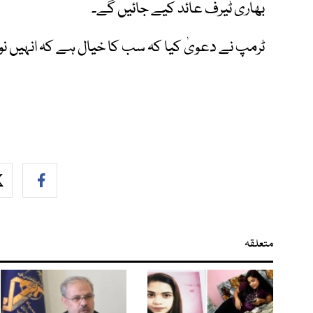
بھاری ٹیرف عائد کیے جائیں گے۔
ٹرمپ نے دعویٰ کیا کہ سب کا خیال ہے کہ انہیں نوب
متعلقہ