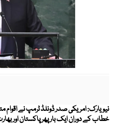
نیویارک: امریکی صدر ڈونلڈ ٹرمپ نے اقوام 
خطاب کے دوران ایک بار پھر پاکستان اور بھا