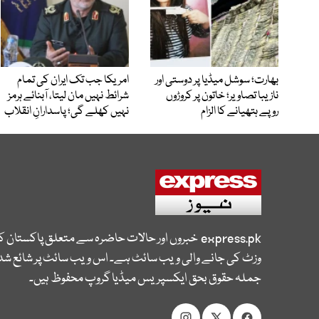
بھارت؛ سوشل میڈیا پر دوستی اور
امریکا جب تک ایران کی تمام
نازیبا تصاویر؛ خاتون پر کروڑوں
شرائط نہیں مان لیتا، آبنائے ہرمز
روپے ہتھیانے کا الزام
نہیں کھلے گی؛ پاسدارانِ انقلاب
express.pk
خبروں اور حالات حاضرہ سے متعلق پاکستان 
وزٹ کی جانے والی ویب سائٹ ہے۔ اس ویب سائٹ پر شائع شدہ
جملہ حقوق بحق ایکسپریس میڈیا گروپ محفوظ ہیں۔