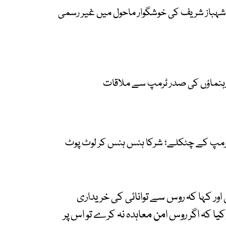
شہباز شریف کی خوشگوار ماحول میں غیر رسمی
ٹرمپ کے چٹکلے؛ شرکا ہنس ہنس کر لوٹ پوٹ
 اور کہا کہ روس سے توانائی کی خریداری
ا کہ اگر روس امن معاہدہ نہ کرے تو اس پر