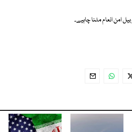
یل امن انعام ملنا چاہیے۔