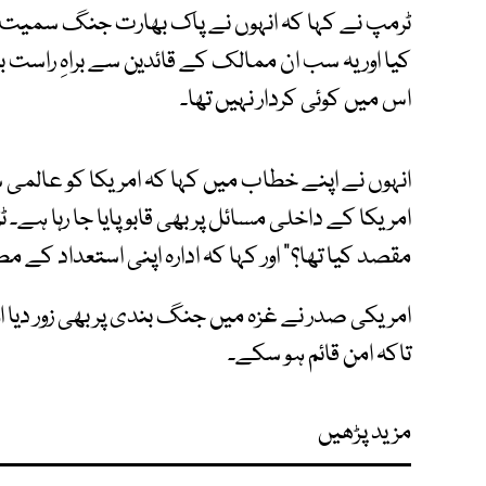
ٹرمپ نے کہا کہ انہوں نے پاک بھارت جنگ سمیت دن
کیا اور یہ سب ان ممالک کے قائدین سے براہِ راست 
اس میں کوئی کردار نہیں تھا۔
انہوں نے اپنے خطاب میں کہا کہ امریکا کو عالمی سطح
امریکا کے داخلی مسائل پر بھی قابو پایا جا رہا ہے۔ ٹ
مقصد کیا تھا؟" اور کہا کہ ادارہ اپنی استعداد کے مطا
امریکی صدر نے غزہ میں جنگ بندی پر بھی زور دیا اور
تاکہ امن قائم ہو سکے۔
مزید پڑھیں