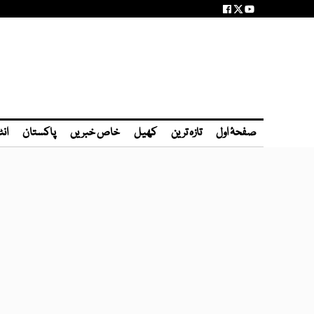
صفحۂ اول
تازہ ترین
کھیل
خاص خبریں
پاکستان
انٹ