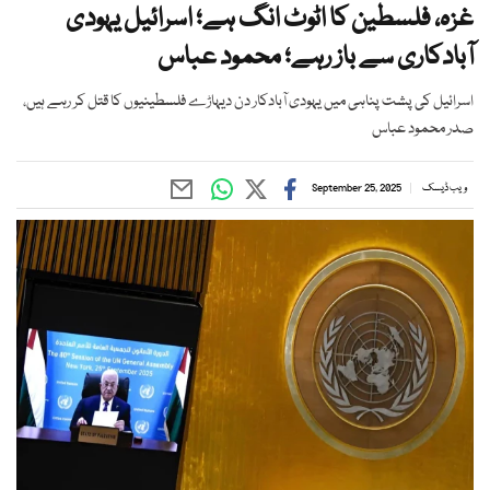
غزہ، فلسطین کا اٹوٹ انگ ہے؛ اسرائیل یہودی
آبادکاری سے باز رہے؛ محمود عباس
اسرائیل کی پشت پناہی میں یہودی آبادکار دن دیہاڑے فلسطینیوں کا قتل کر رہے ہیں،
صدر محمود عباس
ویب ڈیسک
September 25, 2025