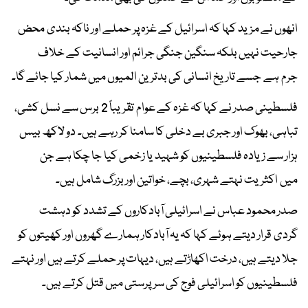
انھوں نے مزید کہا کہ اسرائیل کے غزہ پر حملے اور ناکہ بندی محض
جارحیت نہیں بلکہ سنگین جنگی جرائم اور انسانیت کے خلاف
جرم ہے جسے تاریخ انسانی کی بدترین المیوں میں شمار کیا جائے گا۔
فلسطینی صدر نے کہا کہ غزہ کے عوام تقریباً 2 برس سے نسل کشی،
تباہی، بھوک اور جبری بے دخلی کا سامنا کر رہے ہیں۔ دو لاکھ بیس
ہزار سے زیادہ فلسطینیوں کو شہید یا زخمی کیا جا چکا ہے جن
میں اکثریت نہتے شہری، بچے، خواتین اور بزرگ شامل ہیں۔
صدر محمود عباس نے اسرائیلی آبادکاروں کے تشدد کو دہشت
گردی قرار دیتے ہوئے کہا کہ یہ آبادکار ہمارے گھروں اور کھیتوں کو
جلا دیتے ہیں، درخت اکھاڑتے ہیں، دیہات پر حملے کرتے ہیں اور نہتے
فلسطینیوں کو اسرائیلی فوج کی سرپرستی میں قتل کرتے ہیں۔