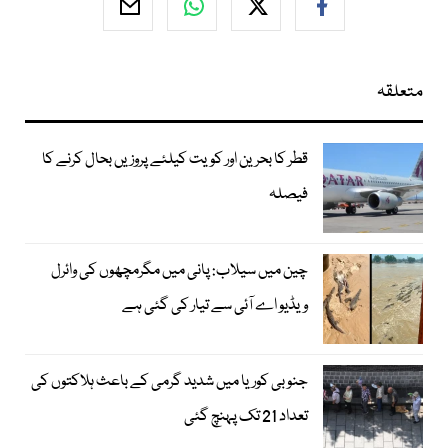
متعلقہ
قطر کا بحرین اور کویت کیلئے پروزیں بحال کرنے کا
فیصلہ
چین میں سیلاب: پانی میں مگرمچھوں کی وائرل
ویڈیو اے آئی سے تیار کی گئی ہے
جنوبی کوریا میں شدید گرمی کے باعث ہلاکتوں کی
تعداد 21 تک پہنچ گئی