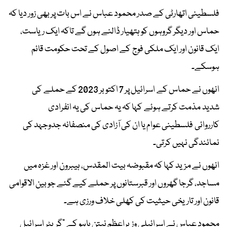
فلسطینی اتھارٹی کے صدر محمود عباس نے اس بات پر بھی زور دیا کہ
حماس اور دیگر گروہوں کو ہتھیار ڈالنے ہوں گے تاکہ ایک ریاست،
ایک قانون اور ایک ملکی فوج کے اصول کے تحت حکومت قائم
ہوسکے۔
انھوں نے حماس کے اسرائیل پر 7 اکتوبر 2023 کے حملے کی
شدید مذمت کرتے ہوئے کہا کہ یہ حماس کی یہ انفرادی
کارروائی فلسطینی عوام یا ان کی آزادی کی منصفانہ جدوجہد کی
نمائندگی نہیں کرتی۔
انھوں نے مزید کہا کہ مقبوضہ بیت المقدس، ہیبرون اور غزہ میں
مساجد، گرجا گھروں اور قبرستانوں پر حملے کیے گئے جو بین الاقوامی
قانون اور تاریخی حیثیت کی کھلی خلاف ورزی ہے۔
محمود عباس نے اسرائیلی وزیراعظم نیتن یاہو کے "گریٹر اسرائیل