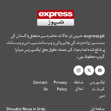
express.pk
خبروں اور حالات حاضرہ سے متعلق پاکستان کی
سب سے زیادہ وزٹ کی جانے والی ویب سائٹ ہے۔ اس ویب سائٹ
پر شائع شدہ تمام مواد کے جملہ حقوق بحق ایکسپریس میڈیا
گروپ محفوظ ہیں۔
ایکسپریس
ضابطہ
Privacy
Contact
کے بارے
اخلاق
Policy
Us
میں
صفحۂ اول
Showbiz News in Urdu