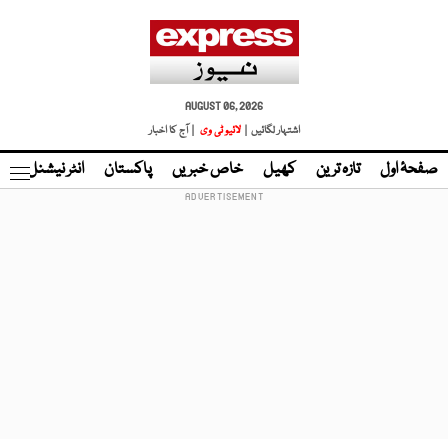
AUGUST 06, 2026
اشتہار لگائیں |
لائیو ٹی وی
| آج کا اخبار
صفحۂ اول
تازہ ترین
کھیل
خاص خبریں
پاکستان
انٹر نیشنل
ٹا