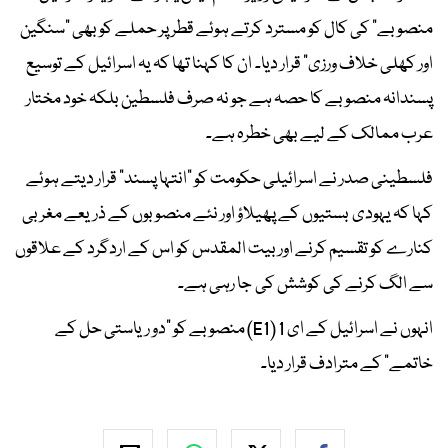
منصوبے" کی کال کو مسترد کرتے ہوئے قطر پر حملے کو بھی "سنگین
اور کھلی خلاف ورزی" قرار دیا۔ ان کا کہنا تھا کہ یہ اسرائیل کے توسیع
پسندانہ منصوبے کا حصہ ہے جو نہ صرف فلسطین بلکہ خود مختار
عرب ممالک کے لیے بھی خطرہ ہے۔
فلسطینی صدر نے اسرائیلی حکومت کو "انتہا پسند" قرار دیتے ہوئے
کہا کہ یہودی بستیوں کے پھیلاؤ اور نئے منصوبوں کے ذریعے مغربی
کنارے کو تقسیم کرنے اور بیت المقدس کو اس کے اردگرد کے علاقوں
سے الگ کرنے کی کوشش کی جا رہی ہے۔
انہوں نے اسرائیل کے ای 1 (E1) منصوبے کو "دو ریاستی حل کے
خاتمے" کے مترادف قرار دیا۔