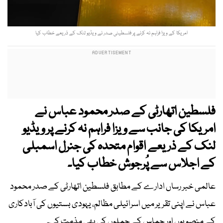
امریکا کے ویزا فراہم نہ کرنے پر فلسطینی صدر نے ویڈیو لنک کے ذریعے خطاب کیا
فلسطین اتھارٹی کے صدر محمود عباس نے
امریکا کی جانب سے ویزا فراہم نہ کرنے پر ویڈیو
لنک کے ذریعے اقوام متحدہ کی جنرل اسمبلی
کے اجلاس سے پُرجوش خطاب کیا۔
عالمی خبر رساں ادارے کے مطابق فلسطین اتھارٹی کے صدر محمود
عباس نے اپنی تقریر میں اسرائیلی مظالم، یہودی بستیوں کی آبادکاری
کے منصوبوں اور حماس کے حملوں کی بھی مذمت کی۔