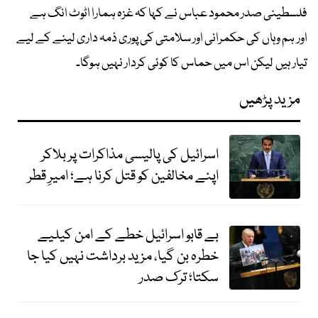
فلسطینی صدر محمود عباس نے کہا کہ غزہ ہمارا اٹوٹ انگ ہے
اور ہم وہاں کی حکمرانی اور سلامتی کی پوری ذمہ داری لینے کے لیے
تیار ہیں لیکن اس میں حماس کا کوئی کردار نہیں ہوگا۔
مزید پڑھیں
اسرائیل کی پالیسی مذاکرات پر بلاکر
اپنے مخالفین کو قتل کرنا ہے؛ امیرِ قطر
بے قابو اسرائیل خطے کے امن کیلیے
خطرہ بن گیا، مزید برداشت نہیں کیا جا
سکتا؛ ترک صدر