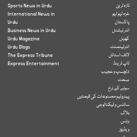
تازہ ترین
Sports News in Urdu
غزہ لہو لہو
International News in
پاکستان
Urdu
انٹر نیشنل
Business News in Urdu
کھیل
Urdu Magazine
انٹرٹینمنٹ
Urdu Blogs
لائف اسٹائل
The Express Tribune
ٹاپ ٹرینڈ
Express Entertainment
دلچسپ و عجیب
صحت
سونے کے نرخ
پیٹرولیم مصنوعات کی قیمتیں
سائنس و ٹیکنالوجی
بلاگ
بزنس
ویڈیوز