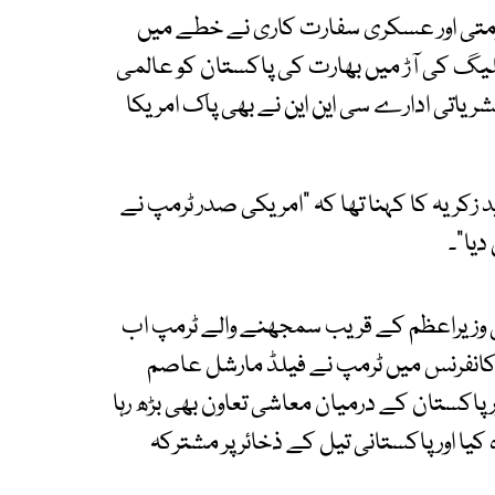
متی اور عسکری سفارت کاری نے خطے میں
یگ کی آڑ میں بھارت کی پاکستان کو عالمی
ریاتی ادارے سی این این نے بھی پاک امریکا
ید زکریہ کا کہنا تھا کہ "امریکی صدر ٹرمپ نے
دیا"۔
رتی وزیراعظم کے قریب سمجھنے والے ٹرمپ اب
کانفرنس میں ٹرمپ نے فیلڈ مارشل عاصم
اور پاکستان کے درمیان معاشی تعاون بھی بڑھ رہا
کیا اور پاکستانی تیل کے ذخائر پر مشترکہ