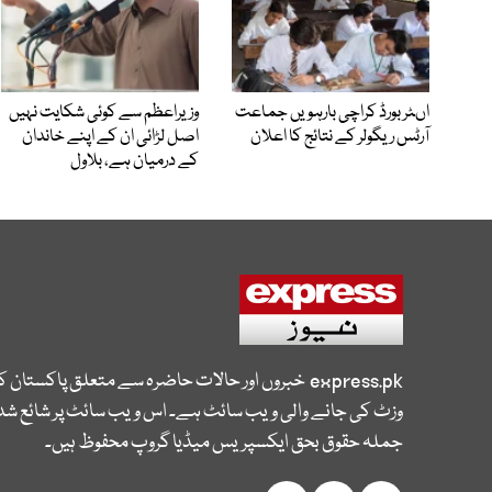
اںٹر بورڈ کراچی بارہویں جماعت
وزیراعظم سے کوئی شکایت نہیں
آرٹس ریگولر کے نتائج کا اعلان
اصل لڑائی ان کے اپنے خاندان
کے درمیان ہے، بلاول
express.pk
خبروں اور حالات حاضرہ سے متعلق پاکستان 
وزٹ کی جانے والی ویب سائٹ ہے۔ اس ویب سائٹ پر شائع شدہ
جملہ حقوق بحق ایکسپریس میڈیا گروپ محفوظ ہیں۔