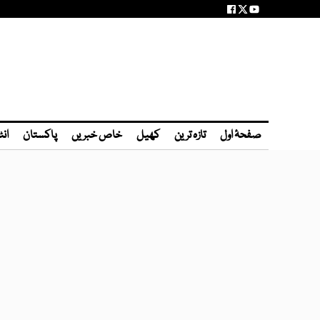
صفحۂ اول
تازہ ترین
کھیل
خاص خبریں
پاکستان
انٹ