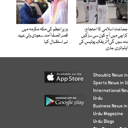
جماعت اسلامی کا احتجاج:
وزیرِ اعظم کی مکہ مکرمہ میں
کراچی میں آج کون سی سڑکیں
قصر الصفا آمد، سعودی ولی عہد
بند ہوں گی؟ ٹریفک پولیس کی
نے استقبال کیا
ایڈوائزری جاری
Showbiz News in
Sports News in U
International Ne
Urdu
Business News in
Urdu Magazine
Urdu Blogs