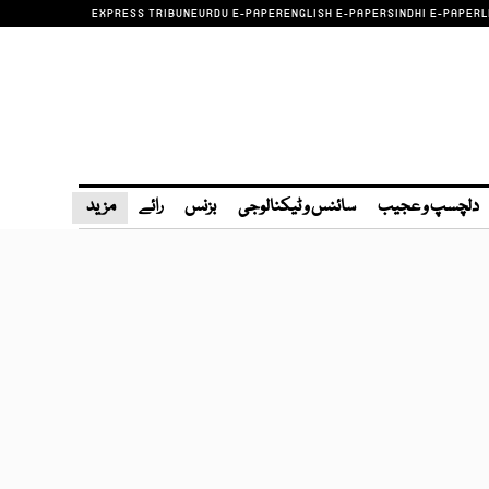
EXPRESS TRIBUNE
URDU E-PAPER
ENGLISH E-PAPER
SINDHI E-PAPER
L
دلچسپ و عجیب
سائنس و ٹیکنالوجی
بزنس
رائے
مزید