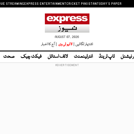
IVE STREAMING
EXPRESS ENTERTAINMENT
CRICKET PAKISTAN
TODAY'S PAPER
AUGUST 07, 2026
اشتہار لگائیں |
لائیو ٹی وی
| آج کا اخبار
ر نیشنل
ٹاپ ٹرینڈ
انٹرٹینمنٹ
لائف اسٹائل
فیکٹ چیک
صحت