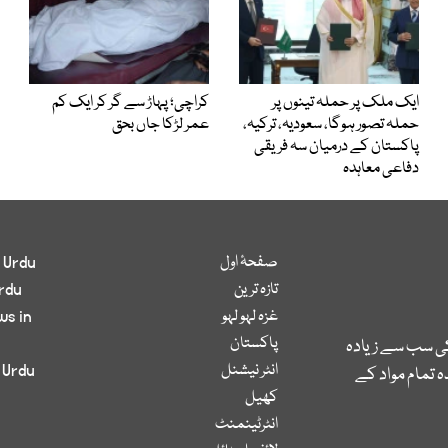
ایک ملک پر حملہ تینوں پر
کراچی؛ پہاڑ سے گر کر ایک کم
حملہ تصور ہوگا، سعودیہ، ترکیہ،
عمر لڑکا جاں بحق
پاکستان کے درمیان سہ فریقی
دفاعی معاہدہ
صفحۂ اول
 Urdu
تازہ ترین
rdu
غزہ لہو لہو
ws in
پاکستان
کی سب سے زیادہ
انٹر نیشنل
 Urdu
 تمام مواد کے
کھیل
انٹرٹینمنٹ