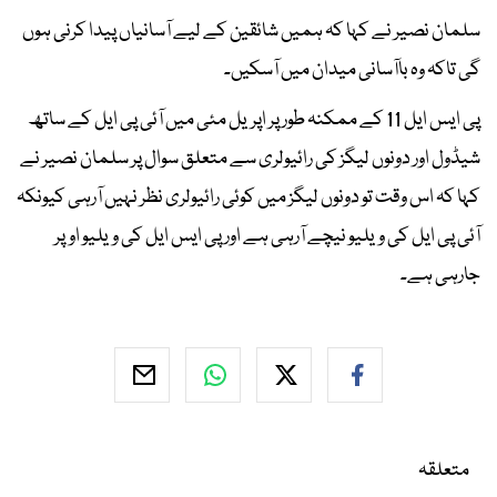
سلمان نصیر نے کہا کہ ہمیں شائقین کے لیے آسانیاں پیدا کرنی ہوں
گی تاکہ وہ باآسانی میدان میں آسکیں۔
پی ایس ایل 11 کے ممکنہ طور پر اپریل مئی میں آئی پی ایل کے ساتھ
شیڈول اور دونوں لیگز کی رائیولری سے متعلق سوال پر سلمان نصیر نے
کہا کہ اس وقت تو دونوں لیگز میں کوئی رائیولری نظر نہیں آرہی کیونکہ
آئی پی ایل کی ویلیو نیچے آرہی ہے اور پی ایس ایل کی ویلیو اوپر
جارہی ہے۔
متعلقہ