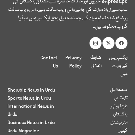
express.pk
خبروں اور حالات حاضرہ سے متعلق پاکستان کی
سب سے زیادہ وزٹ کی جانے والی ویب سائٹ ہے۔ اس ویب سائٹ
پر شائع شدہ تمام مواد کے جملہ حقوق بحق ایکسپریس میڈیا
گروپ محفوظ ہیں۔
ایکسپریس
ضابطہ
Privacy
Contact
کے بارے
اخلاق
Policy
Us
میں
صفحۂ اول
Showbiz News in Urdu
تازہ ترین
Sports News in Urdu
غزہ لہو لہو
International News in
پاکستان
Urdu
انٹر نیشنل
Business News in Urdu
کھیل
Urdu Magazine