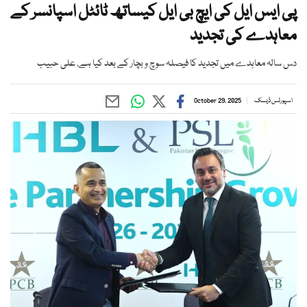
پی ایس ایل کی ایچ بی ایل کیساتھ ٹائٹل اسپانسر کے
معاہدے کی تجدید
دس سالہ معاہدے میں تجدید کا فیصلہ سوچ و بچار کے بعد کیا ہے، علی حبیب
اسپورٹس ڈیسک
October 29, 2025