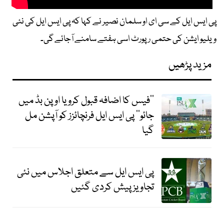
پی ایس ایل کے سی ای او سلمان نصیر نے کہا کہ پی ایس ایل کی نئی
ویلیو ایشن کی حتمی رپورٹ اسی ہفتے سامنے آجائے گی۔
مزید پڑھیں
’’فیس کا اضافہ قبول کرو یا اوپن بڈ میں
جائو‘‘ پی ایس ایل فرنچائزز کو آپشن مل
گیا
پی ایس ایل سے متعلق اجلاس میں نئی
تجاویز پیش کردی گئیں