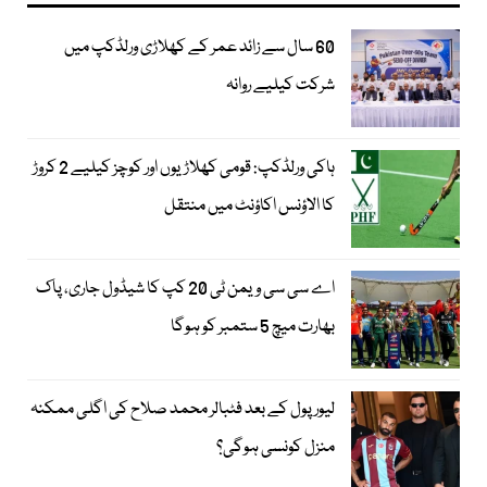
60 سال سے زائد عمر کے کھلاڑی ورلڈکپ میں
شرکت کیلیے روانہ
ہاکی ورلڈکپ: قومی کھلاڑیوں اور کوچز کیلیے 2 کروڑ
کا الاؤنس اکاؤنٹ میں منتقل
اے سی سی ویمن ٹی 20 کپ کا شیڈول جاری، پاک
بھارت میچ 5 ستمبر کو ہوگا
لیور پول کے بعد فٹبالر محمد صلاح کی اگلی ممکنہ
منزل کونسی ہوگی؟