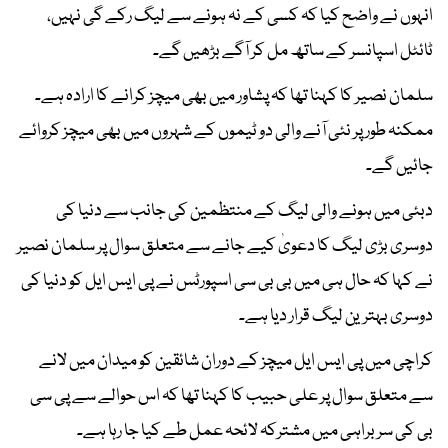
انہوں نے واضح کیا کہ کسی کے نہ ہونے سے لیگ رکے گی نہیں،
ٹائٹل اسپانسر کے ساتھ مل کر آگے بڑھیں گے۔
سلمان نصیر کا کہنا تھا کہ پشاور میں بھی میچز کرانے کا ارادہ ہے۔
ممکنہ طور پر نئی آنے والی دو ٹیموں کے شہروں میں بھی میچز کروائے
جائیں گے۔
دبئی میں ہونے والی لیگ کے منتظمین کی جانب سے دنیا کی
دوسری بڑی لیگ کا دعویٰ کیے جانے سے متعلق سوال پر سلمان نصیر
نے کہا کہ حال ہی میں بی بی سی اسپورٹس نے پی ایس ایل کو دنیا کی
دوسری بہترین لیگ قرار دیا ہے۔
کراچی میں پی ایس ایل میچز کے دوران شائقین کو میدان میں لانے
سے متعلق سوال پر علی حبیب کا کہنا تھا کہ اس حوالے سے پی سی
بی کی سربراہی میں مشترکہ لائحہ عمل طے کیا جا رہا ہے۔