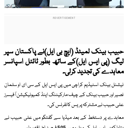
حبیب بینک لمیٹڈ (ایچ بی ایل)نے پاکستان سپر
لیگ (پی ایس ایل)کے ساتھ بطور ٹائٹل اسپانسر
معاہدے کی تجدید کرلی۔
نیشنل بینک اسٹیڈیم کراچی میں پی ایس ایل کے سی ای او سلمان
نصیر اور حبیب بینک کے چیف مارکیٹنگ اینڈ کمیونیکیشن آفیسرز
علی حبیب نے مشترکہ پریس کانفرنس کی۔
معاہدے پر دستخط کے بعد میڈیا سے گفتگو میں علی حبیب نے
بتایا کہ پی ایس ایل کی ویلیو میں 505 فیصد اضافہ ہوا ہے۔