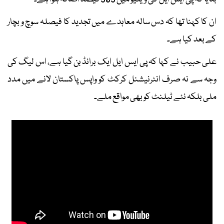
ان کا کہنا تھا کہ دس سالہ معاہدے میں تجدید کا فیصلہ سوچ و بچار
کے بعد کیا ہے۔
علی حبیب نے کہا کہ پی ایس ایل ایک برانڈ بن گیا ہے، اس لیگ کی
وجہ سے نہ صرف انٹرنیشنل کرکٹ کو واپس پاکستان لانے میں مدد
ملی بلکہ نئے ٹیلنٹ کو بھی مواقع ملے۔