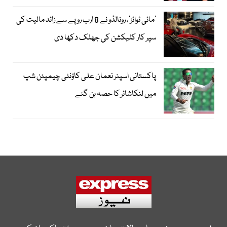
’مائی ٹوائز‘، رونالڈو نے 8 ارب روپے سے زائد مالیت کی
سپر کار کلیکشن کی جھلک دکھا دی
پاکستانی اسپنر نعمان علی کاؤنٹی چیمپئن شپ
میں لنکاشائر کا حصہ بن گئے