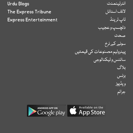
انٹرٹینمنٹ
Urdu Blogs
لائف اسٹائل
The Express Tribune
ٹاپ ٹرینڈ
Express Entertainment
دلچسپ و عجیب
صحت
سونے کے نرخ
پیٹرولیم مصنوعات کی قیمتیں
سائنس و ٹیکنالوجی
بلاگ
بزنس
ویڈیوز
جرائم