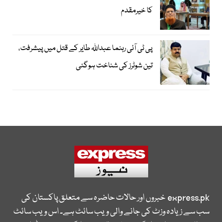
کا خیرمقدم
پی ٹی آئی رہنما عبداللہ طایر کے قتل میں پیشرفت،
تین شوٹرز کی شناخت ہوگئی
express.pk
خبروں اور حالات حاضرہ سے متعلق پاکستان کی
سب سے زیادہ وزٹ کی جانے والی ویب سائٹ ہے۔ اس ویب سائٹ