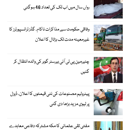
رواں سال میں اب تک کی تعداد 46 ہوگئی
وفاقی حکومت سے مذاکرات ناکام، گڈز ٹرانسپورٹرز کا
غیرمعینہ مدت تک ہڑتال کا اعلان
چئیرمین پی ٹی آئی بیرسٹر گوہر کی والدہ انتقال کر
گئیں
پیٹرولیم مصنوعات کی نئی قیمتوں کا اعلان، ڈیزل
پر لیوی مزید بڑھا دی گئی
مفتی تقی عثمانی کا مکہ مشترکہ دفاعی معاہدے