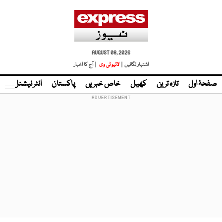
AUGUST 08, 2026
اشتہار لگائیں |
لائیو ٹی وی
| آج کا اخبار
صفحۂ اول
تازہ ترین
کھیل
خاص خبریں
پاکستان
انٹر نیشنل
ٹا