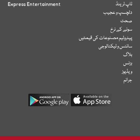
ٹاپ ٹرینڈ
Express Entertainment
دلچسپ و عجیب
صحت
سونے کے نرخ
پیٹرولیم مصنوعات کی قیمتیں
سائنس و ٹیکنالوجی
بلاگ
بزنس
ویڈیوز
جرائم