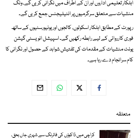
اہلکار تعلیمی اداروں اور ان کے اطراف میں نگرانی کریں گے، ونگ
منشیات سے متعلق سرگرمیوں پر انٹیلیجنس جمع کریں گے۔
رپورٹ کے مطابق اہلکار اسکولوں، کالجوں اور یونیورسٹیوں کے ساتھ
فوری کارروائی کے لیے رابطہ رکھیں گے۔ اسپیشل انویسٹی گیشن
یونٹ منشیات کے مقدمات کی تفتیش شواہد کے حصول اور نگرانی کا
کام سرانجام دے رہا ہے۔
متعلقہ
کراچی میں ڈاکوؤں کی فائرنگ سے شہری جاں بحق،