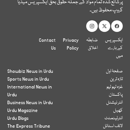
پر شائع شدہ تمام مواد کے جملہ حقوق بحق ایکسپریس میڈیا
گروپ محفوظ ہیں۔
ایکسپریس
ضابطہ
Privacy
Contact
کے بارے
اخلاق
Policy
Us
میں
صفحۂ اول
Showbiz News in Urdu
تازہ ترین
Sports News in Urdu
غزہ لہو لہو
International News in
پاکستان
Urdu
انٹر نیشنل
Business News in Urdu
کھیل
Urdu Magazine
انٹرٹینمنٹ
Urdu Blogs
لائف اسٹائل
The Express Tribune