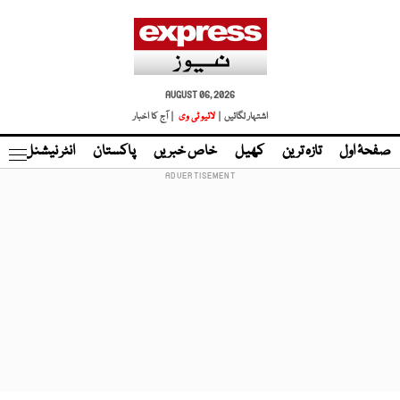
AUGUST 06, 2026
اشتہار لگائیں |
لائیو ٹی وی
| آج کا اخبار
صفحۂ اول
تازہ ترین
کھیل
خاص خبریں
پاکستان
انٹر نیشنل
ٹا