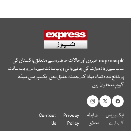
express.pk
خبروں اور حالات حاضرہ سے متعلق پاکستان کی
سب سے زیادہ وزٹ کی جانے والی ویب سائٹ ہے۔ اس ویب سائٹ
پر شائع شدہ تمام مواد کے جملہ حقوق بحق ایکسپریس میڈیا
گروپ محفوظ ہیں۔
ایکسپریس
ضابطہ
Privacy
Contact
کے بارے
اخلاق
Policy
Us