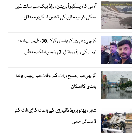
آرمی کا ریسکیو آپریشن: براڈ پیک سے سات غیر
ملکی کوہ پیماؤں کی لاشیں اسکردو منتقل
کراچی: شہری کو ہراساں کرکے30 ہزارروپے رشوت
لینے کی ویڈیو وائرل، 3 پولیس اہلکار معطل
کراچی میں صبح و رات کے اوقات میں پھوار، بوندا
باندی کا امکان
شاہراہ بھٹو پر روڈ ڈائیورژن کے باعث گاڑی الٹ گئی،
3مسافر زخمی