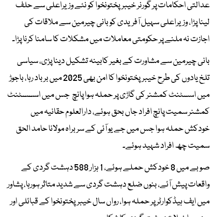
عدالتی احکامات پر گورنر خیبرپختونخوا کو نئے وزیراعلی سے حلف
لینا پڑا، وزیراعلی سہیل آفریدی کو بانی چیرمین سے ملاقات کی
اجازت نہ ملنے پر حکومتی معاملات میں مشکلات کا سامنا کرنا پڑا۔
بانی چیرمین سے مشاورت کے بغیر کابینہ تشکیل دینا پڑی، سیاسی
تلخ یادوں کی طرح خیبرپختونخوا کا امن بھی 2025 میں برباد رہا، باجوڑ
میں اسسٹنٹ کمشنر کی گاڑی پر حملہ ہوا پانچ جس میں اسسسٹنٹ
کمشنر سمیت پانچ افراد جاں بحق ہوئے، دارالعلوم حقانیہ میں
خودکش حملہ ہوا جس میں جے یو آئی کے سربراہ مولانا حامد الحق
سمیت چھ افراد شہید ہوئے۔
صوبے میں 8 خودکش حملے ہوئے، 1 ہزار 588 دہشت گردی کے
واقعات پیش آئے، بنوں ضلع دہشت گردی سے شدید متاثر ہورہا، پشاور
میں ایف ہیڈکوارٹر پر حملہ ہوا، رواں سال خیبرپختونخوا کے قبائلی اور