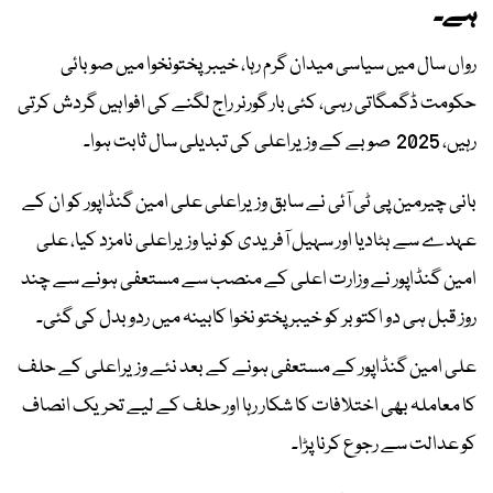
ہے۔
رواں سال میں سیاسی میدان گرم رہا، خیبرپختونخوا میں صوبائی
حکومت ڈگمگاتی رہی، کئی بار گورنر راج لگنے کی افواہیں گردش کرتی
رہیں، 2025 صوبے کے وزیراعلی کی تبدیلی سال ثابت ہوا۔
بانی چیرمین پی ٹی آئی نے سابق وزیراعلی علی امین گنڈاپور کو ان کے
عہدے سے ہٹادیا اور سہیل آفریدی کو نیا وزیراعلی نامزد کیا، علی
امین گنڈاپور نے وزارت اعلی کے منصب سے مستعفی ہونے سے چند
روز قبل ہی دو اکتوبر کو خیبر پختو نخوا کابینہ میں ردوبدل کی گئی۔
علی امین گنڈاپور کے مستعفی ہونے کے بعد نئے وزیراعلی کے حلف
کا معاملہ بھی اختلافات کا شکار رہا اور حلف کے لیے تحریک انصاف
کو عدالت سے رجوع کرنا پڑا۔