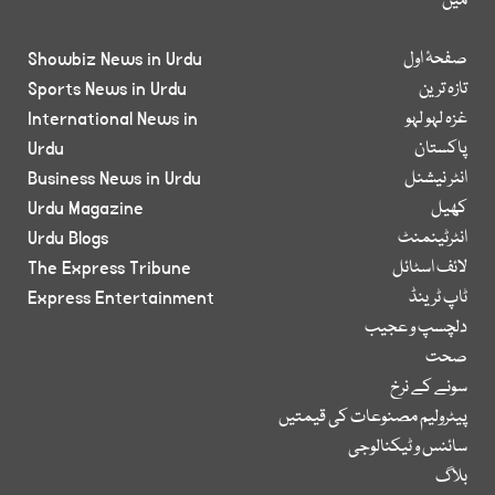
میں
صفحۂ اول
Showbiz News in Urdu
تازہ ترین
Sports News in Urdu
غزہ لہو لہو
International News in
پاکستان
Urdu
انٹر نیشنل
Business News in Urdu
کھیل
Urdu Magazine
انٹرٹینمنٹ
Urdu Blogs
لائف اسٹائل
The Express Tribune
ٹاپ ٹرینڈ
Express Entertainment
دلچسپ و عجیب
صحت
سونے کے نرخ
پیٹرولیم مصنوعات کی قیمتیں
سائنس و ٹیکنالوجی
بلاگ