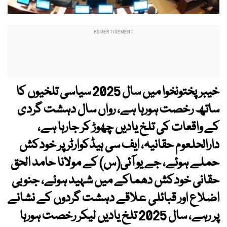
خیبرپختونخوا میں سال 2025 سیاسی تلخیوں کا
ساتھ رخصت ہورہا ہے، رواں سال دہشت گردی
کے واقعات کی تلخ یادیں چھوڑ کر جارہا ہے،
دارالحلعوم حقانیہ، ایف سی ہیڈکوارٹر پر خودکش
حملے ہوئے، جے یو آئی(س) کے مولانا حامد الحق
حقانی خودکش دھماکے میں شہید ہوئے، جنوبی
اضلاع اور قبائلی علاقے دہشت گردوں کے نشانے
پر رہے، سال 2025 تلخ یادیں لیکر رخصت ہورہا