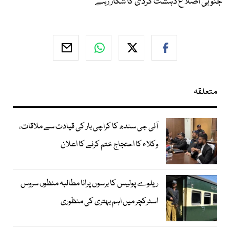
جنوبی اضلاع دہشت گردی کا شکار رہے
متعلقہ
آئی جی سندھ کا کراچی بار کی قیادت سے ملاقات،
وکلاء کا احتجاج ختم کرنے کا اعلان
ریلوے پولیس کا برسوں پرانا مطالبہ منظور، سروس
اسٹرکچر میں اہم بہتری کی منظوری