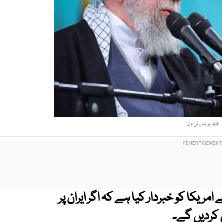
فوٹو: پریس ٹی وی
 امریکا کو خبردار کیا ہے کہ اگر ایران پر
 کردیں گے۔