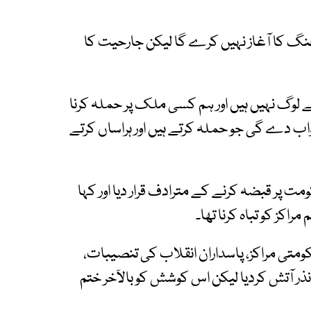
 جنگ کا آغاز نہیں کرے گا لیکن جارحیت کا
لے لوگ نہیں ہیں اور ہم کسی ملک پر حملہ کرنا
واب دے گی جو حملہ کرتے ہیں اور ہراساں کرتے
ومت پر قبضہ کرنے کے مترادف قرار دیا اور کہا
کز کو تباہ کرنا تھا۔
ومتی مراکز، پاسداران انقلاب کی تنصیبات،
 نذر آتش کردیا لیکن اس کوشش کو بالآخر ختم