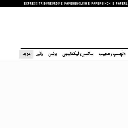
EXPRESS TRIBUNE
URDU E-PAPER
ENGLISH E-PAPER
SINDHI E-PAPER
L
دلچسپ و عجیب
سائنس و ٹیکنالوجی
بزنس
رائے
مزید