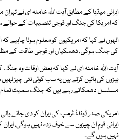
ایرانی میڈیا کے مطابق آیت اللہ خامنہ ای نے تہرا
کہ امریکا کی جنگ اور فوجی تنصیبات کے حوالے سے
انہوں نے کہا کہ امریکیوں کو معلوم ہونا چاہیے کہ
کی جنگ ہوگی، دھمکیاں اور فوجی طاقت کے مظاہر
آیت اللہ خامنہ ای نے کہا کہ بعض اوقات وہ جنگ ک
بیڑوں کی باتیں کرتے ہیں یہ سب کوئی نئی چیز نہیں
مسلسل دھمکاتے رہے ہیں کہ جنگ سمیت تمام آپشن
امریکی صدر ڈونلڈ ٹرمپ کی ایران کو دی جانے والی 
ایرانی قوم ان چیزوں سے خوف زدہ نہیں ہوگی، ای
نہیں ہوں گے۔