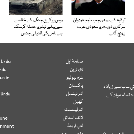
ترکیہ کے صدر رجب طیب اردوان
روس یوکرین جنگ کے خاتمے
سرکاری دورے پر سعودی عرب
سے پہلے نیٹو پر حملہ کرسکتا
پہنچ گئے
ہے، امریکی انٹیلی جنس
صفحۂ اول
 Urdu
تازہ ترین
rdu
غزہ لہو لہو
ws in
پاکستان
کی سب سے زیادہ
انٹر نیشنل
 Urdu
 تمام مواد کے
کھیل
انٹرٹینمنٹ
لائف اسٹائل
bune
ٹاپ ٹرینڈ
inment