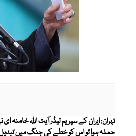
ایران کے سپریم لیڈر آیت اللہ خامنہ ای نے
تہران:
حملہ ہوا تو اس کو خطے کی جنگ میں تبدیل