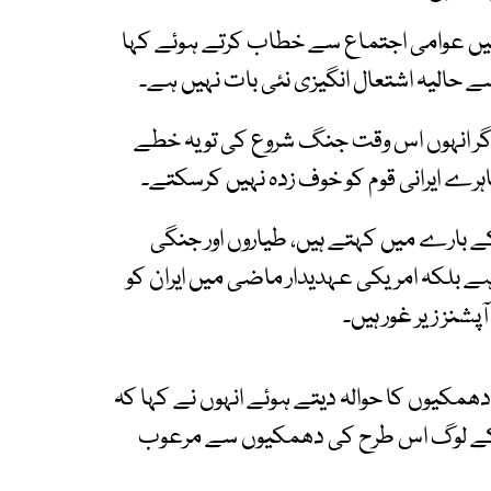
ن میں عوامی اجتماع سے خطاب کرتے ہوئے کہا
 حالیہ اشتعال انگیزی نئی بات نہیں ہے۔
 اگر انہوں اس وقت جنگ شروع کی تو یہ خطے
ے ایرانی قوم کو خوف زدہ نہیں کرسکتے۔
ے بارے میں کہتے ہیں، طیاروں اور جنگی
 ہے بلکہ امریکی عہدیدار ماضی میں ایران کو
ز زیر غور ہیں۔
دھمکیوں کا حوالہ دیتے ہوئے انہوں نے کہا کہ
ران کے لوگ اس طرح کی دھمکیوں سے مرعوب