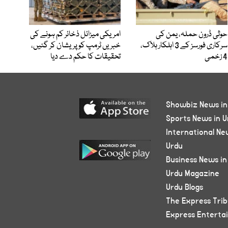
حوثی ڈرون حملہ، یمن کی
امریکی میزائل ذخائر کم ہونے کی
سرکاری فورسز کے 3 اہلکار ہلاک،
خبریں ٹرمپ کو پریشان کر گئیں،
4 زخمی
تحقیقات کا حکم دے دیا
Showbiz News in
Sports News in U
International Ne
Urdu
Business News in
Urdu Magazine
Urdu Blogs
The Express Tri
Express Enterta