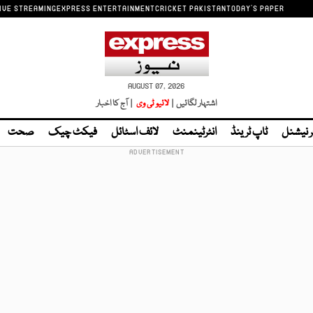
IVE STREAMING
EXPRESS ENTERTAINMENT
CRICKET PAKISTAN
TODAY'S PAPER
AUGUST 07, 2026
اشتہار لگائیں |
لائیو ٹی وی
| آج کا اخبار
ر نیشنل
ٹاپ ٹرینڈ
انٹرٹینمنٹ
لائف اسٹائل
فیکٹ چیک
صحت