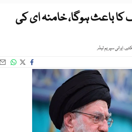
 کا باعث ہوگا، خامنہ ای کی
، ایرانی سپریم لیڈر