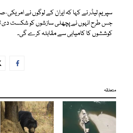
سپریم لیڈر نے کہا کہ ایران کے لوگوں نے امریکی-ص
جس طرح انہوں نے پچھلی سازشوں کو شکست دی تھ
کوششوں کا کامیابی سے مقابلہ کرے گی۔
متعلقہ