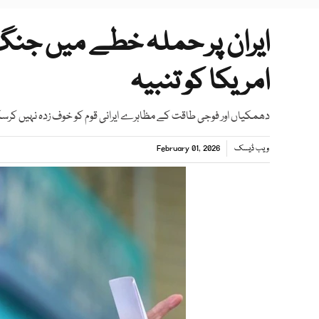
ایران پر حملہ خطے میں جنگ
امریکا کو تنبیہ
دھمکیاں اور فوجی طاقت کے مظاہرے ایرانی قوم کو خوف زدہ نہیں کرسکتے
ویب ڈیسک
February 01, 2026