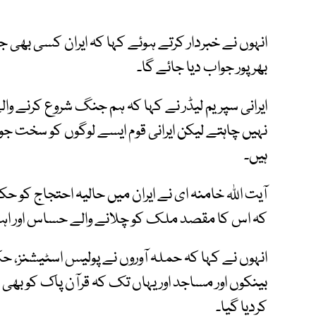
انہوں نے خبردار کرتے ہوئے کہا کہ ایران کسی بھی
بھرپور جواب دیا جائے گا۔
ایرانی سپریم لیڈر نے کہا کہ ہم جنگ شروع کرنے وا
نہیں چاہتے لیکن ایرانی قوم ایسے لوگوں کو سخت ج
ہیں۔
آیت اللہ خامنہ ای نے ایران میں حالیہ احتجاج کو حک
کہ اس کا مقصد ملک کو چلانے والے حساس اور اہم مرا
انہوں نے کہا کہ حملہ آوروں نے پولیس اسٹیشنز، حک
بینکوں اور مساجد اور یہاں تک کہ قرآن پاک کو بھی
کردیا گیا۔