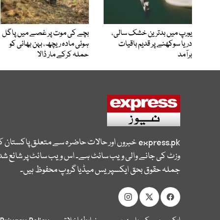
یورپ میں بدترین خشک سالی،
بچے کی موت پر غصے میں پاگل
دریا سوکھنے پر قدیم باقیات
ہوئی مادہ ریچھ، بہن بھائی کو
برآمد
حملہ کرکے مار ڈالا
express.pk
خبروں اور حالات حاضرہ سے متعلق پاکستان 
وزٹ کی جانے والی ویب سائٹ ہے۔ اس ویب سائٹ پر شائع شدہ
جملہ حقوق بحق ایکسپریس میڈیا گروپ محفوظ ہیں۔