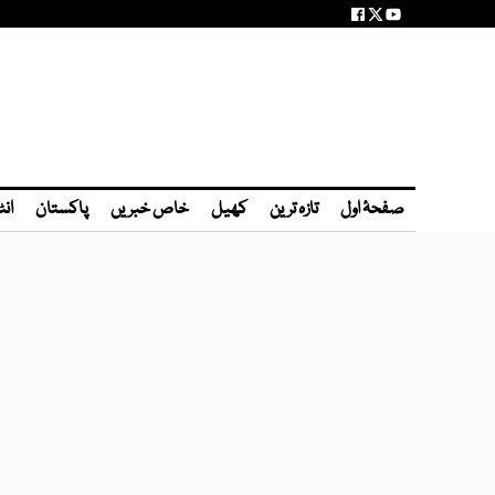
صفحۂ اول
تازہ ترین
کھیل
خاص خبریں
پاکستان
انٹ