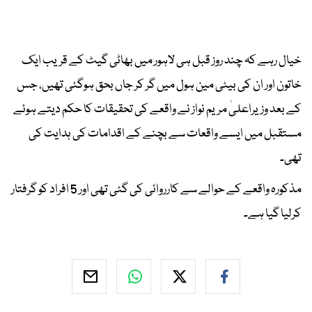
خیال رہے کہ چند روز قبل ہی لاہور میں بھاٹی گیٹ کے قریب ایک
خاتون اور ان کی بیٹی مین ہول میں گر کر جاں بحق ہوگئی تھیں، جس
کے بعد وزیراعلیٰ مریم نواز نے واقعے کی تحقیقات کا حکم دیتے ہوئے
مستقبل میں ایسے واقعات سے بچنے کے اقدامات کی ہدایت کی
تھی۔
مذکورہ واقعے کے حوالے سے کارروائی کی گئی تھی اور 5 افراد کو گرفتار
کرلیا گیا ہے۔