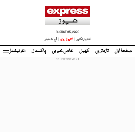
AUGUST 05, 2026
اشتہار لگائیں |
لائیو ٹی وی
| آج کا اخبار
صفحۂ اول
تازہ ترین
کھیل
خاص خبریں
پاکستان
انٹر نیشنل
ٹا