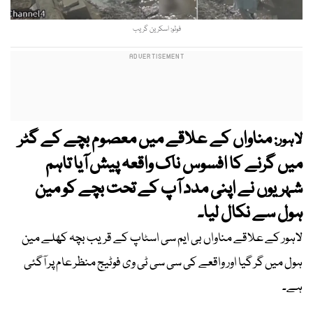
فوٹو: اسکرین گریب
مناواں کے علاقے میں معصوم بچے کے گٹر
لاہور:
میں گرنے کا افسوس ناک واقعہ پیش آیا تاہم
شہریوں نے اپنی مدد آپ کے تحت بچے کو مین
ہول سے نکال لیا۔
لاہور کے علاقے مناواں بی ایم سی اسٹاپ کے قریب بچہ کھلے مین
ہول میں گر گیا اور واقعے کی سی سی ٹی وی فوٹیج منظر عام پر آگئی
ہے۔