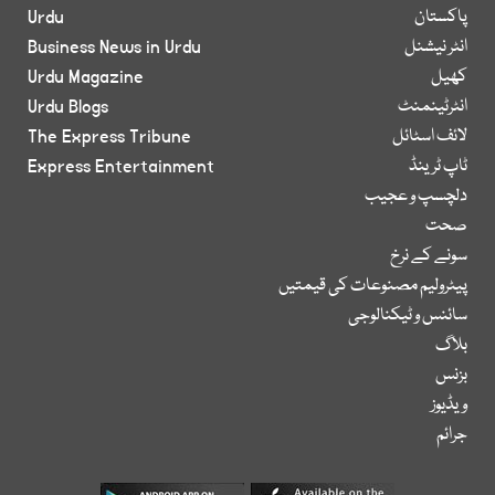
پاکستان
Urdu
انٹر نیشنل
Business News in Urdu
کھیل
Urdu Magazine
انٹرٹینمنٹ
Urdu Blogs
لائف اسٹائل
The Express Tribune
ٹاپ ٹرینڈ
Express Entertainment
دلچسپ و عجیب
صحت
سونے کے نرخ
پیٹرولیم مصنوعات کی قیمتیں
سائنس و ٹیکنالوجی
بلاگ
بزنس
ویڈیوز
جرائم