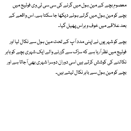
معصوم بچے کے مین ہول میں گرنے کی سی سی ٹی وی فوٹیج میں
بچے کو مین ہول میں گرتے ہوئے دیکھا جا سکتا ہے، اس واقعے کے
بعد علاقے میں خوف و ہراس پھیل گیا۔
بچے کو شہریوں نے اپنی مدد آپ کے تحت مین ہول سے نکال لیا اور
فوٹیج میں نظر آرہا ہے کہ سڑک سے گزرنے والے ایک شہری بچے کو باہر
نکالنے کی کوشش کرتے ہیں اسی دوران دوسرا شہری بھی آجاتا ہے اور
بچے کو مین ہول سے باہر نکال لیتے ہیں۔