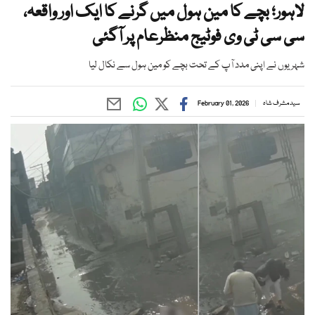
لاہور؛ بچے کا مین ہول میں گرنے کا ایک اور واقعہ،
سی سی ٹی وی فوٹیج منظرعام پر آگئی
شہریوں نے اپنی مدد آپ کے تحت بچے کو مین ہول سے نکال لیا
سید مشرف شاہ
February 01, 2026