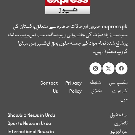
express.pk
خبروں اور حالات حاضرہ سے متعلق پاکستان کی
سب سے زیادہ وزٹ کی جانے والی ویب سائٹ ہے۔ اس ویب سائٹ
پر شائع شدہ تمام مواد کے جملہ حقوق بحق ایکسپریس میڈیا
گروپ محفوظ ہیں۔
ایکسپریس
ضابطہ
Privacy
Contact
کے بارے
اخلاق
Policy
Us
میں
صفحۂ اول
Showbiz News in Urdu
تازہ ترین
Sports News in Urdu
غزہ لہو لہو
International News in