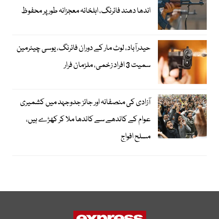
اندھا دھند فائرنگ، اہلخانہ معجزانہ طور پر محفوظ
حیدرآباد، لوٹ مار کے دوران فائرنگ، یوسی چیئرمین
سمیت 3 افراد زخمی، ملزمان فرار
آزادی کی منصفانہ اور جائز جدوجہد میں کشمیری
عوام کے کاندھے سے کاندھا ملا کر کھڑے ہیں،
مسلح افواج