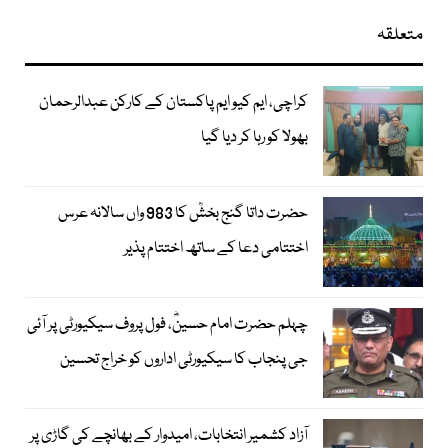
متعلقہ
کراچی، ایم کیو ایم پاکستان کے کارکن عبدالرحمان
بھولا کو رہا کر دیا گیا
حضرت داتا گنج بخشؒ کا 983 واں سالانہ عرس
اختتامی دعا کے ساتھ اختتام پذیر
چہلم حضرت امام حسینؓ، فول پروف سیکیورٹی پر آئی
جی پنجاب کا سیکیورٹی اداروں کو خراج تحسین
آزاد کشمیر انتخابات، امیدوار کے بھانچے کی گاڑی پر