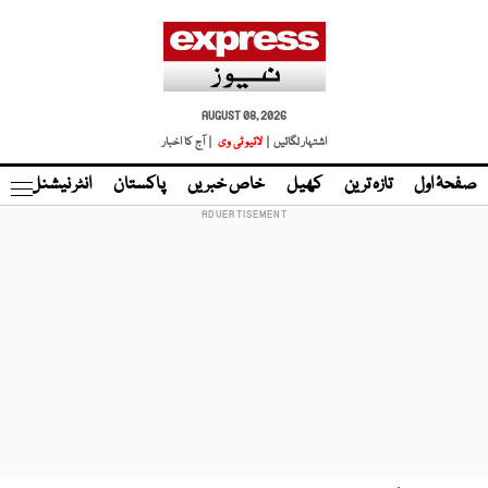
AUGUST 08, 2026
اشتہار لگائیں |
لائیو ٹی وی
| آج کا اخبار
صفحۂ اول
تازہ ترین
کھیل
خاص خبریں
پاکستان
انٹر نیشنل
ٹا