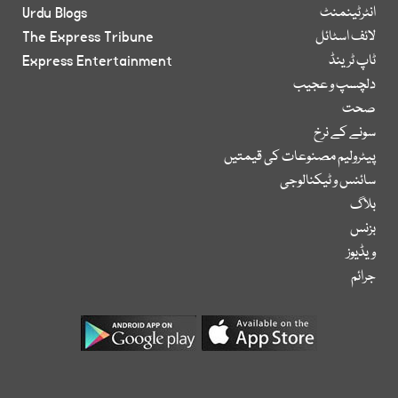
انٹرٹینمنٹ
Urdu Blogs
لائف اسٹائل
The Express Tribune
ٹاپ ٹرینڈ
Express Entertainment
دلچسپ و عجیب
صحت
سونے کے نرخ
پیٹرولیم مصنوعات کی قیمتیں
سائنس و ٹیکنالوجی
بلاگ
بزنس
ویڈیوز
جرائم