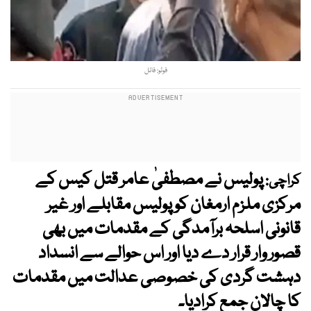
فوٹو: فائل
پولیس نے مصطفیٰ عامر قتل کیس کے
کراچی:
مرکزی ملزم ارمغان کو پولیس مقابلے اور غیر
قانونی اسلحہ برآمدگی کے مقدمات میں بھی
قصور وار قرار دے دیا اور اس حوالے سے انسداد
دہشت گردی کی خصوصی عدالت میں مقدمات
کا چالان جمع کرادیا۔