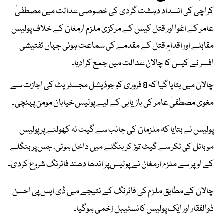
کراچی کی انسداد دہشت گردی کی خصوصی عدالت میں مصطفیٰ
عامر کے اغوا اور قتل کیس کے مرکزی ملزم ارمغان کے خلاف پولیس
مقابلے اور اقدامِ قتل کے مقدمے کی سماعت ہوئی جہاں تفتیشی
افسر نے کیس کا چالان عدالت میں جمع کرادیا۔
چالان میں بتایا گیا کہ 8 فروری کو جوڈیشل مجسٹریٹ کی اجازت سے
مغوی مصطفیٰ عامر کی بازیابی کے لیے پولیس خیابان مومن پہنچی۔
پولیس نے بتایا کہ ملزمان کی جانب سے گیٹ نہ کھولنے پر پولیس
موبائل کی ٹکر سے گیٹ توڑ کر بنگلے میں داخل ہوئی، جس پر بنگلے
کے اوپر سے ملزم ارمغان نے پولیس پر اندھا دھند فائرنگ شروع کردی۔
چالان کے مطابق ملزم کی فائرنگ کے نتیجے میں ڈی ایس پی احسن
ذوالفقار اور ایک پولیس کانسٹیبل زخمی ہوگیا۔