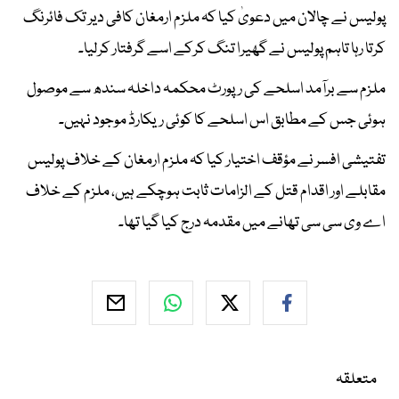
پولیس نے چالان میں دعویٰ کیا کہ ملزم ارمغان کافی دیر تک فائرنگ
کرتا رہا تاہم پولیس نے گھیرا تنگ کرکے اسے گرفتار کرلیا۔
ملزم سے برآمد اسلحے کی رپورٹ محکمہ داخلہ سندھ سے موصول
ہوئی جس کے مطابق اس اسلحے کا کوئی ریکارڈ موجود نہیں۔
تفتیشی افسر نے مؤقف اختیار کیا کہ ملزم ارمغان کے خلاف پولیس
مقابلے اور اقدام قتل کے الزامات ثابت ہوچکے ہیں، ملزم کے خلاف
اے وی سی سی تھانے میں مقدمہ درج کیا گیا تھا۔
متعلقہ