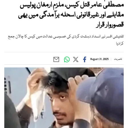
مصطفیٰ عامر قتل کیس، ملزم ارمغان پولیس
مقابلے اور غیرقانونی اسحلہ برآمدگی میں بھی
قصوروار قرار
تفتیشی افسر نے انسداد دہشت گردی کی خصوصی عدالت میں کیس کا چالان جمع
کرادیا
ناصر بٹ
August 31, 2025