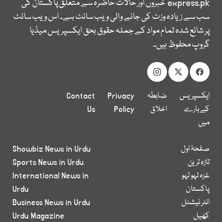
express.pk
خبروں اور حالات حاضرہ سے متعلق پاکستان کی
سب سے زیادہ وزٹ کی جانے والی ویب سائٹ ہے۔ اس ویب سائٹ
پر شائع شدہ تمام مواد کے جملہ حقوق بحق ایکسپریس میڈیا
گروپ محفوظ ہیں۔
ایکسپریس
ضابطہ
Privacy
Contact
کے بارے
اخلاق
Policy
Us
میں
صفحۂ اول
Showbiz News in Urdu
تازہ ترین
Sports News in Urdu
غزہ لہو لہو
International News in
پاکستان
Urdu
انٹر نیشنل
Business News in Urdu
کھیل
Urdu Magazine