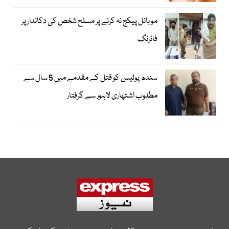
موبائل پیکج نہ کرنے پر مسلح شخص کی دکاندار پر
فائرنگ
سندھ پولیس کو قتل کے مقدمے میں 5 سال سے
مطلوب اشتہاری لاہور سے گرفتار