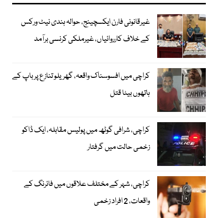
غیرقانونی فارن ایکسچینج، حوالہ ہندی نیٹ ورکس
کے خلاف کارروائیاں، غیرملکی کرنسی برآمد
کراچی میں افسوسناک واقعہ، گھریلو تنازع پر باپ کے
ہاتھوں بیٹا قتل
کراچی، شرافی گوٹھ میں پولیس مقابلہ، ایک ڈاکو
زخمی حالت میں گرفتار
کراچی، شہر کے مختلف علاقوں میں فائرنگ کے
واقعات، 2 افراد زخمی