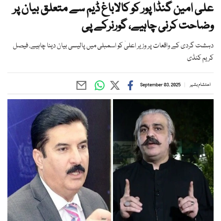
علی امین گنڈا پور کو کالاباغ ڈیم سے متعلق بیان پر
وضاحت کرنی چاہیے، گورنرکے پی
دہشت گردی کے واقعات پر وزیر اعلیٰ کو اسمبلی میں پالیسی بیان دینا چاہیے، فیصل
کریم کنڈی
احتشام بشیر
September 03, 2025