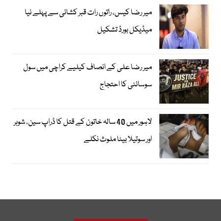
میر رضا کیس، راتوں رات قبر کشائی سے پہلے نیا
میڈیکل بورڈ تشکیل
میر رضا علی کے انصاف کیلیے کراچی میں سول
سوسائٹی کا احتجاج
لاہور میں 40 سالہ خاتون کے قتل کا ڈراپ سین، شوہر
اور سوتیلا بیٹا ملوث نکلے