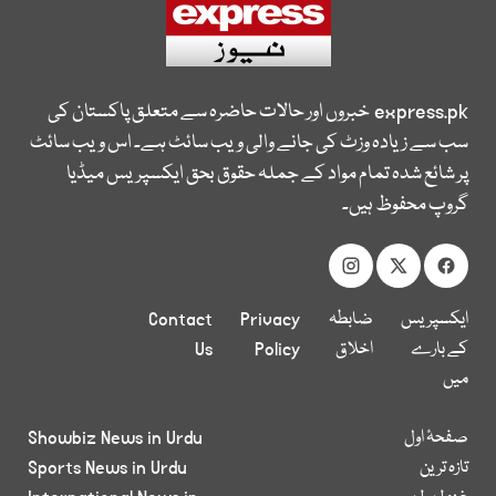
express.pk
خبروں اور حالات حاضرہ سے متعلق پاکستان کی
سب سے زیادہ وزٹ کی جانے والی ویب سائٹ ہے۔ اس ویب سائٹ
پر شائع شدہ تمام مواد کے جملہ حقوق بحق ایکسپریس میڈیا
گروپ محفوظ ہیں۔
ایکسپریس
ضابطہ
Privacy
Contact
کے بارے
اخلاق
Policy
Us
میں
صفحۂ اول
Showbiz News in Urdu
تازہ ترین
Sports News in Urdu