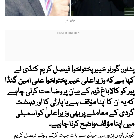
فوٹو: فائل
گورنر خیبر پختونخوا فیصل کریم کنڈی نے
پشاور:
کہا ہے کہ وزیراعلی خیبر پختونخوا علی امین گنڈا
پور کو کالاباغ ڈیم کے بیان پر وضاحت کرنی چاہیے
کہ یہ ان کا اپنا مؤقف ہے یا پارٹی کا اور دہشت
گردی کے معاملے پر بھی وزیراعلیٰ کو اسمبلی
میں اپنا مؤقف واضح کرنا چاہیے۔
گورنر ہاؤس پزاور میں میڈیا سے بات چیت کرتے ہوئے فیصل کریم