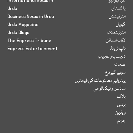
غزہ لہو لہو
International News in
پاکستان
Urdu
انٹر نیشنل
Business News in Urdu
کھیل
Urdu Magazine
انٹرٹینمنٹ
Urdu Blogs
لائف اسٹائل
The Express Tribune
ٹاپ ٹرینڈ
Express Entertainment
دلچسپ و عجیب
صحت
سونے کے نرخ
پیٹرولیم مصنوعات کی قیمتیں
سائنس و ٹیکنالوجی
بلاگ
بزنس
ویڈیوز
جرائم