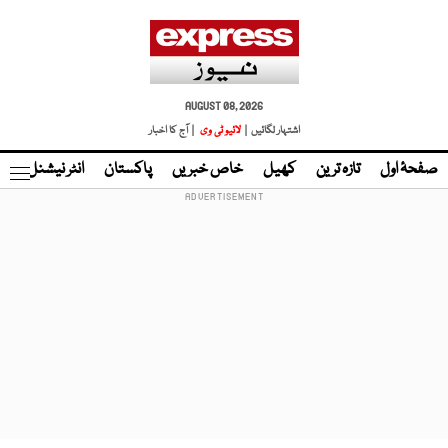
AUGUST 08, 2026
اشتہار لگائیں |
لائیو ٹی وی
| آج کا اخبار
صفحۂ اول
تازہ ترین
کھیل
خاص خبریں
پاکستان
انٹر نیشنل
ٹا