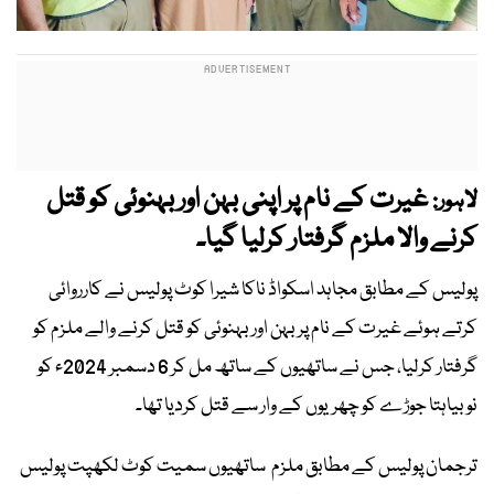
غیرت کے نام پر اپنی بہن اور بہنوئی کو قتل
لاہور:
کرنے والا ملزم گرفتار کرلیا گیا۔
پولیس کے مطابق مجاہد اسکواڈ ناکا شیرا کوٹ پولیس نے کارروائی
کرتے ہوئے غیرت کے نام پر بہن اور بہنوئی کو قتل کرنے والے ملزم کو
گرفتار کرلیا، جس نے ساتھیوں کے ساتھ مل کر 6 دسمبر 2024ء کو
نوبیاہتا جوڑے کو چھریوں کے وار سے قتل کردیا تھا۔
ترجمان پولیس کے مطابق ملزم ساتھیوں سمیت کوٹ لکھپت پولیس