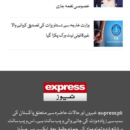
خصوصی نغمہ جاری
وزارت خارجہ سے دستاویزات کی تصدیق کروانے والا
غیرقانونی نیٹ ورک پکڑا گیا
express.pk
خبروں اور حالات حاضرہ سے متعلق پاکستان کی
سب سے زیادہ وزٹ کی جانے والی ویب سائٹ ہے۔ اس ویب سائٹ
پر شائع شدہ تمام مواد کے جملہ حقوق بحق ایکسپریس میڈیا