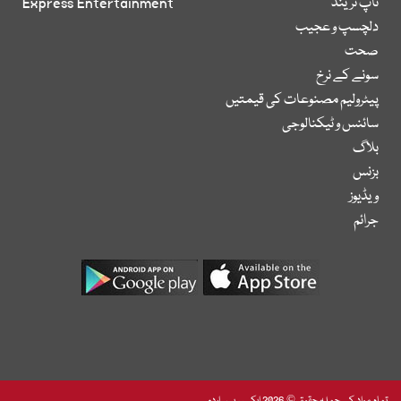
ٹاپ ٹرینڈ
Express Entertainment
دلچسپ و عجیب
صحت
سونے کے نرخ
پیٹرولیم مصنوعات کی قیمتیں
سائنس و ٹیکنالوجی
بلاگ
بزنس
ویڈیوز
جرائم
تمام مواد کے جملہ حقوق © 2026 ایکسپریس اردو