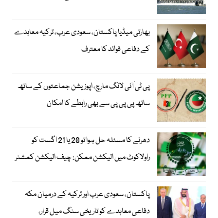
بھارتی میڈیا پاکستان، سعودی عرب، ترکیہ معاہدے
کے دفاعی فوائد کا معترف
پی ٹی آئی لانگ مارچ، اپوزیشن جماعتوں کے ساتھ
ساتھ پی پی پی سے بھی رابطے کا امکان
دھرنے کا مسئلہ حل ہوا تو 20 یا 21 اگست کو
راولاکوٹ میں الیکشن ممکن: چیف الیکشن کمشنر
پاکستان، سعودی عرب اور ترکیہ کے درمیان مکہ
دفاعی معاہدے کو تاریخی سنگ میل قرار،