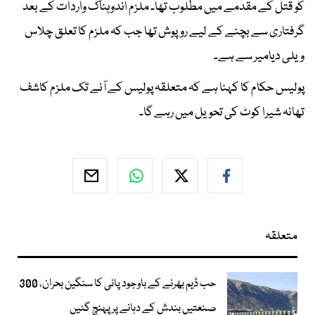
کو قتل کے مقدمے میں مطلوب تھا۔ ملزم اندوہناک واردات کے بعد
گرفتاری سے بچنے کے لیے روپوش تھا جب کہ ملزم کا تعلق چلاس
ویلی دیامیر سے ہے۔
پولیس حکام کا کہنا ہے کہ متعلقہ پولیس کے آنے تک ملزم کاشف
تھانہ شیرا کوٹ کی تحویل میں رہے گا۔
متعلقہ
حب ڈیم بھرنے کے باوجود پانی کا سنگین بحران، 300
صنعتیں بندش کے دہانے پر پہنچ گئیں