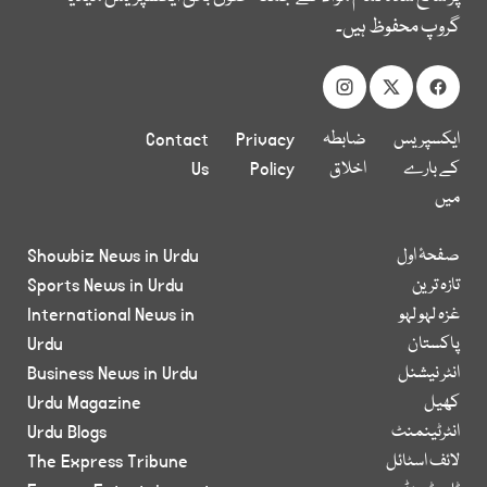
گروپ محفوظ ہیں۔
ایکسپریس
ضابطہ
Privacy
Contact
کے بارے
اخلاق
Policy
Us
میں
صفحۂ اول
Showbiz News in Urdu
تازہ ترین
Sports News in Urdu
غزہ لہو لہو
International News in
پاکستان
Urdu
انٹر نیشنل
Business News in Urdu
کھیل
Urdu Magazine
انٹرٹینمنٹ
Urdu Blogs
لائف اسٹائل
The Express Tribune