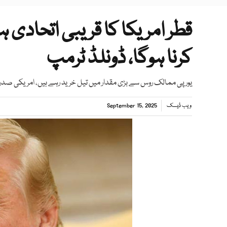
قطر امریکا کا قریبی اتحادی ہ
کرنا ہوگا، ڈونلڈ ٹرمپ
یورپی ممالک روس سے بڑی مقدار میں تیل خرید رہے ہیں، امریکی صدر
ویب ڈیسک
September 15, 2025