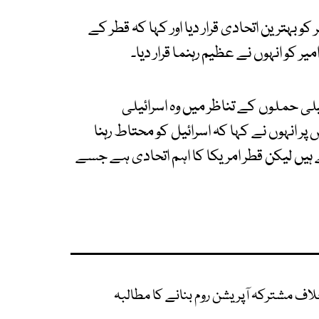
بہترین اتحادی قرار دیا اور کہا کہ قطر کے
کو انہوں نے عظیم رہنما قرار دیا۔
لی حملوں کے تناظر میں وہ اسرائیلی
 پر انہوں نے کہا کہ اسرائیل کو محتاط رہنا
یں لیکن قطر امریکا کا اہم اتحادی ہے جسے
اف مشترکہ آپریشن روم بنانے کا مطالبہ