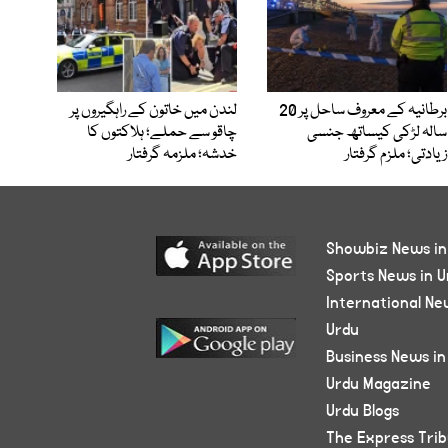
برطانیہ کے معروف ساحل پر 20
لندن میں خاتون کے راہگیروں پر
سالہ لڑکی کیساتھ جنسی
چاقو سے حملے؛ ہلاکتوں کا
زیادتی؛ ملزم گرفتار
خدشہ؛ ملزمہ گرفتار
Showbiz News in
Sports News in U
International Ne
Urdu
Business News in
Urdu Magazine
Urdu Blogs
The Express Tri