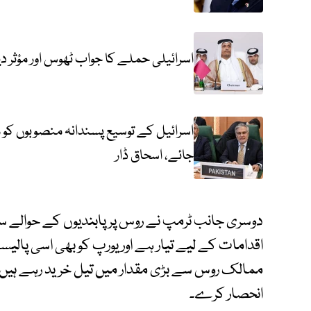
اسرائیلی حملے کا جواب ٹھوس اور مؤثر دی
اسرائیل کے توسیع پسندانہ منصوبوں کو
جائے، اسحاق ڈار
دوسری جانب ٹرمپ نے روس پر پابندیوں کے حوالے 
اقدامات کے لیے تیار ہے اور یورپ کو بھی اسی پالیسی 
ممالک روس سے بڑی مقدار میں تیل خرید رہے ہیں جب
انحصار کرے۔