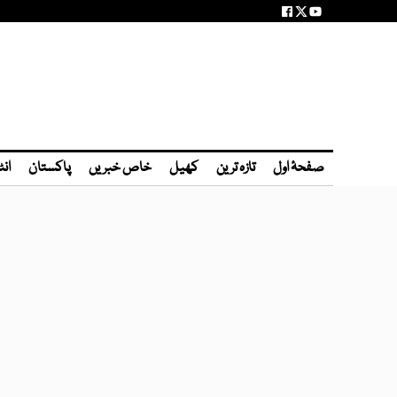
صفحۂ اول
تازہ ترین
کھیل
خاص خبریں
پاکستان
انٹ