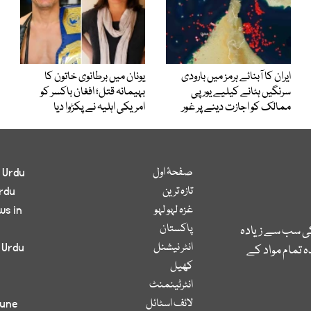
ایران کا آبنائے ہرمز میں بارودی
یونان میں برطانوی خاتون کا
سرنگیں ہٹانے کیلیے یورپی
بہیمانہ قتل؛ افغان باکسر کو
ممالک کو اجازت دینے پر غور
امریکی اہلیہ نے پکڑوا دیا
صفحۂ اول
 Urdu
تازہ ترین
rdu
غزہ لہو لہو
ws in
پاکستان
کی سب سے زیادہ
انٹر نیشنل
 Urdu
 تمام مواد کے
کھیل
انٹرٹینمنٹ
لائف اسٹائل
bune