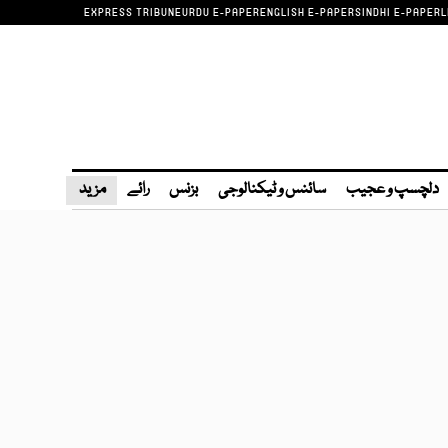
EXPRESS TRIBUNE
URDU E-PAPER
ENGLISH E-PAPER
SINDHI E-PAPER
L
دلچسپ و عجیب
سائنس و ٹیکنالوجی
بزنس
رائے
مزید