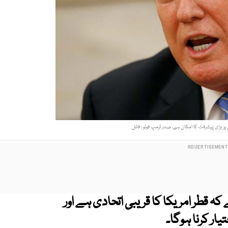
ر بڑی پیشرفت کا امکان ہے، صدر ٹرمپ فوٹو : فائل
ہ قطر امریکا کا قریبی اتحادی ہے اور
ار کرنا ہوگا۔