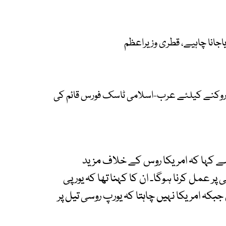
اجانا چاہیے، قطری وزیراعظم
 روکنے کیلئے عرب-اسلامی ٹاسک فورس قائم کی
سے کہا کہ امریکا روس کے خلاف مزید
پر عمل کرنا ہوگا۔ ان کا کہنا تھا کہ یورپی
کہ امریکا نہیں چاہتا کہ یورپ روسی تیل پر