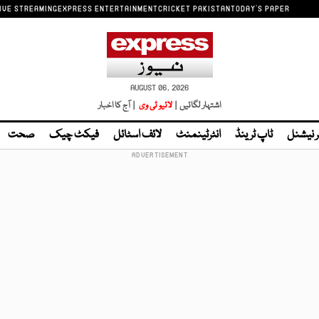
IVE STREAMING
EXPRESS ENTERTAINMENT
CRICKET PAKISTAN
TODAY'S PAPER
AUGUST 06, 2026
اشتہار لگائیں |
لائیو ٹی وی
| آج کا اخبار
ر نیشنل
ٹاپ ٹرینڈ
انٹرٹینمنٹ
لائف اسٹائل
فیکٹ چیک
صحت