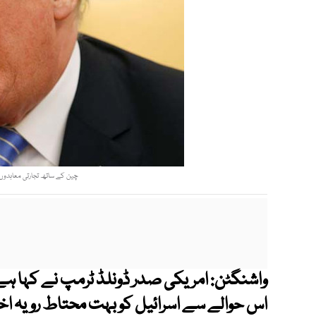
چین کے ساتھ تجارتی معاہدوں پ
واشنگٹن: امریکی صدر ڈونلڈ ٹرمپ نے کہا ہے ک
اس حوالے سے اسرائیل کو بہت محتاط رویہ اختی