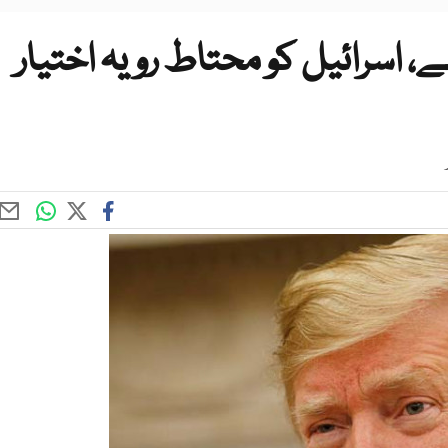
ے، اسرائیل کو محتاط رویہ اختیار