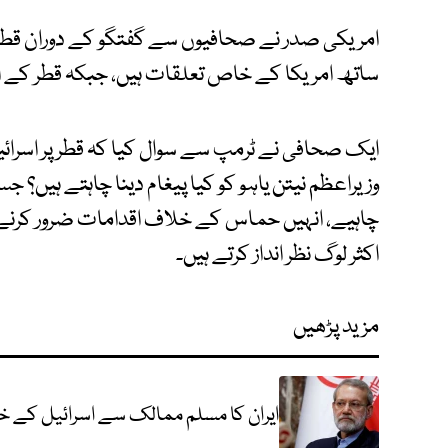
امریکی صدر نے صحافیوں سے گفتگو کے دوران قطر کو 
ساتھ امریکا کے خاص تعلقات ہیں، جبکہ قطر کے امیر 
ایک صحافی نے ٹرمپ سے سوال کیا کہ قطر پر اسرائی
وزیراعظم نیتن یاہو کو کیا پیغام دینا چاہتے ہیں؟ جس
چاہیے، انہیں حماس کے خلاف اقدامات ضرور کرنے ہ
اکثر لوگ نظر انداز کرتے ہیں۔
مزید پڑھیں
ایران کا مسلم ممالک سے اسرائیل کے خل