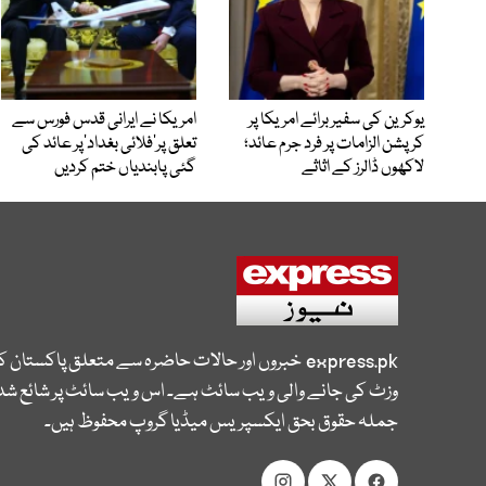
یوکرین کی سفیر برائے امریکا پر
امریکا نے ایرانی قدس فورس سے
کرپشن الزامات پر فرد جرم عائد؛
تعلق پر’فلائی بغداد‘پر عائد کی
لاکھوں ڈالرز کے اثاثے
گئی پابندیاں ختم کردیں
express.pk
خبروں اور حالات حاضرہ سے متعلق پاکستان 
وزٹ کی جانے والی ویب سائٹ ہے۔ اس ویب سائٹ پر شائع شدہ
جملہ حقوق بحق ایکسپریس میڈیا گروپ محفوظ ہیں۔