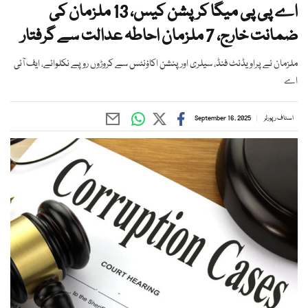
اے پی پی میگا کرپشن کیس، 13 ملزمان کی
ضمانت خارج، 7 ملزمان احاطہ عدالت سے گرفتار
ملزمان نے پراویڈنٹ فنڈ، سیلری اور پنشن اکاؤنٹس سے کروڑوں روپے نکلوائے، ایف آئی
اے
اسٹاف رپورٹر
September 16, 2025