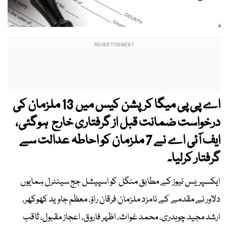
اے پی پی میگا کرپشن کیس میں 13 ملزمان کی
درخواست ضمانت قبل از گرفتاری خارج ہوگئی،
ایف آئی اے نے 7 ملزمان کو احاطہ عدالت سے
گرفتار کرلیا۔
ایکسپریس نیوز کے مطابق منگل کو اسپیشل جج سینٹرل ہمایوں
دلاور نے مقدمے کے نامزد ملزمان فرقان راؤ، معظم جاوید کھوکھر،
ارشد مجید چوہدری، محمد غواث، اظہر فاروق، اعجاز مقبول، ثاقب