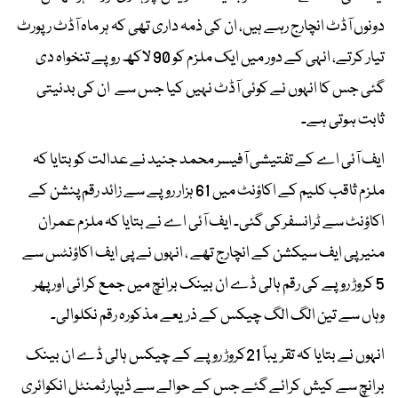
دونوں آڈٹ انچارج رہے ہیں، ان کی ذمہ داری تھی کہ ہر ماہ آڈٹ رپورٹ
تیار کرتے، انہی کے دور میں ایک ملزم کو 90 لاکھ روپے تنخواہ دی
گئی جس کا انہوں نے کوئی آڈٹ نہیں کیا جس سے ان کی بدنیتی
ثابت ہوتی ہے۔
ایف آئی اے کے تفتیشی آفیسر محمد جنید نے عدالت کو بتایا کہ
ملزم ثاقب کلیم کے اکاؤنٹ میں 61 ہزار روپے سے زائد رقم پنشن کے
اکاؤنٹ سے ٹرانسفرکی گئی۔ ایف آئی اے نے بتایا کہ ملزم عمران
منیر پی ایف سیکشن کے انچارج تھے ، انہوں نے پی ایف اکاؤنٹس سے
5 کروڑ روپے کی رقم ہالی ڈے ان بینک برانچ میں جمع کرائی اور پھر
وہاں سے تین الگ الگ چیکس کے ذریعے مذکورہ رقم نکلوالی۔
انہوں نے بتایا کہ تقریباً 21کروڑ روپے کے چیکس ہالی ڈے ان بینک
برانچ سے کیش کرائے گئے جس کے حوالے سے ڈیپارٹمنٹل انکوائری