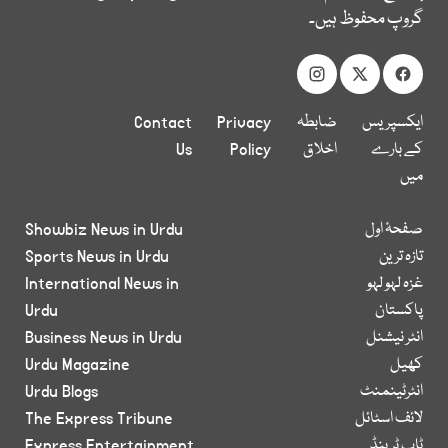
گروپ محفوظ ہیں۔
ایکسپریس
ضابطہ
Privacy
Contact
کے بارے
اخلاق
Policy
Us
میں
صفحۂ اول
Showbiz News in Urdu
تازہ ترین
Sports News in Urdu
غزہ لہو لہو
International News in
پاکستان
Urdu
انٹر نیشنل
Business News in Urdu
کھیل
Urdu Magazine
انٹرٹینمنٹ
Urdu Blogs
لائف اسٹائل
The Express Tribune
ٹاپ ٹرینڈ
Express Entertainment