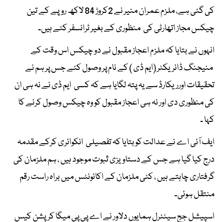
کی گئی ہے، ملزم عمران منیر نے 2کروڑ 84 لاکھ روپے کے تین
چیکس مجاز اتھارٹی کی منظوری کے بغیر ٹرانسفر کئے ہیں۔
انہوں نے بتایا کہ ملزم اعجاز مقبول نے دو چیکس اس وقت کے
منیجنگ ڈائریکٹر (ایم ڈی ) کے نام پر وصول کئے جس پر ہم نے
تحقیقات اورریکارڈ سے یہ پتہ لگایا ہے کہ کسی ایم ڈی نے نہ ہی ان
کی منظوری دی اور نہ ہی اعجاز مقبول کو وہ چیکس وصول کرنے کا
کہا ۔
ایف آئی اے نے عدالت کو بتایا کہ تفصیلی انکوائری کرکے مقدمہ
درج کیا گیا ہے جس کے دستاویزی ثبوت موجود ہیں ، ہم ملزمان کی
گرفتاری چاہتے ہیں ، کئی ملزمان کے اکائونٹس میں براہ راست رقم
منتقل ہوئی۔
اسپیشل جج سینٹرل ہمایوں دلاور نے اے پی پی میگا کرپشن کیس