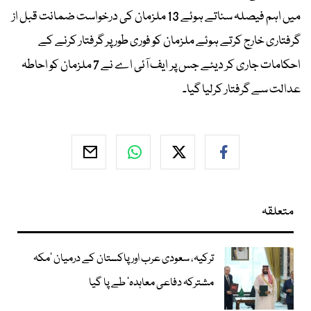
میں اہم فیصلہ سناتے ہوئے 13 ملزمان کی درخواست ضمانت قبل از
گرفتاری خارج کرتے ہوئے ملزمان کو فوری طور پر گرفتار کرنے کے
احکامات جاری کر دیئے جس پر ایف آئی اے نے 7 ملزمان کو احاطہ
عدالت سے گرفتار کرلیا گیا۔
متعلقہ
ترکیہ، سعودی عرب اور پاکستان کے درمیان ’مکہ
مشترکہ دفاعی معاہدہ‘ طے پا گیا