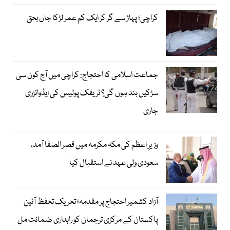
کراچی؛ پہاڑ سے گر کر ایک کم عمر لڑکا جاں بحق
جماعت اسلامی کا احتجاج: کراچی میں آج کون سی
سڑکیں بند ہوں گی؟ ٹریفک پولیس کی ایڈوائزری
جاری
وزیرِ اعظم کی مکہ مکرمہ میں قصر الصفا آمد،
سعودی ولی عہد نے استقبال کیا
آزاد کشمیر احتجاج پر مقدمہ؛ تحریک تحفظ آئین
پاکستان کے مرکزی ترجمان کو راہداری ضمانت مل