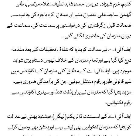
کلیم، خرم شہزاد، ادریس احمد، شاہد لطیف، غلام مرتضیٰ، طاہر
گھمن، ساجد علی، عمران منیر اور عدنان اکرم باجوہ کی جانب سے
ضمانت قبل از گرفتاری کی درخواستوں پر سماعت کی۔ سماعت کے
دوران ملزمان کی حاضری لگائی گئی۔
ایف آئی اے نے عدالت کو بتایا کہ شفاف تحقیقات کے بعد مقدمہ
درج کیا گیا ہے اور تمام ملزمان کے خلاف ٹھوس دستاویزی شواہد
موجود ہیں۔ ایف آئی اے کے مطابق کئی ملزمان کے اکاؤنٹس میں
غیر قانونی طور پر رقوم منتقل ہوئیں، جن کی برآمدگی ضروری ہے۔
مزید بتایا گیا کہ ملزمان نے پراویڈنٹ فنڈ اور سیلری اکاؤنٹس سے
رقوم نکلوائیں۔
ایف آئی اے کے اسسٹنٹ ڈائریکٹر(لیگل) خوشنود بھٹی نے عدالت
کو بتایا کہ ملزمان تنخواہیں بھی لیتے رہے اور پنشن بھی وصول کرتے