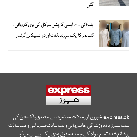
گئی
ایف آئی اے اینٹی کرپشن سرکل کی بڑی کارروائی،
کسٹمز کا ایک سپرنٹنڈنٹ اور دو انسپکٹرز گرفتار
express.pk
خبروں اور حالات حاضرہ سے متعلق پاکستان کی
سب سے زیادہ وزٹ کی جانے والی ویب سائٹ ہے۔ اس ویب سائٹ
پر شائع شدہ تمام مواد کے جملہ حقوق بحق ایکسپریس میڈیا