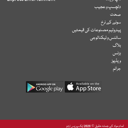
دلچسپ و عجیب
صحت
سونے کے نرخ
پیٹرولیم مصنوعات کی قیمتیں
سائنس و ٹیکنالوجی
بلاگ
بزنس
ویڈیوز
جرائم
تمام مواد کے جملہ حقوق © 2026 ایکسپریس اردو