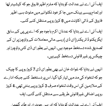
ایف آئی اے نے عدالت کو بتایا کہ ملزم اظہر فاروق جو کہ کیشیئر تھا
اور تمام پیسے بینک میں جا کر خود نکلوانے میں ملوث ہے، اظہر
فاروق کے ذاتی اکاؤنٹ میں 8 کروڑ روپے منتقل کئے گئے۔
ایف آئی اے نے بتایا کہ عدنان اکرم باجوہ جو کہ اے پی پی کے سابق
ایگزیکٹو ڈائریکٹر (ای ڈی ) رہے، مالی معاملات کے واؤچرز پر ان کے
تصدیق شدہ دستخط موجود ہیں، انہوں نے بطور ای ڈی کئی واؤچرز اور
چیکس پر غیر قانونی دستخط کیےہیں۔
انہوں نے بتایا کہ غواث خان نے بھی بطور ای ڈی 7 کروڑ روپے کا چیک
جو کہ تنخواہ کی مد میں تیار کیا گیا، اس پر دستخط کئے جبکہ ادارے
کے ملازمین کی اس وقت تنخواہ صرف 3 کروڑ روپے بنتی تھی، 4 کروڑ
روپے اضافی غیرقانونی طریقے سے منتقل کئے گئے۔ ایف
ایف آئی اے نے عدالت کو بتایا کہ ادریس چوہدری اور طاہر گھمن