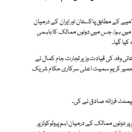
یے کے مطابق پاکستان اور ایران کے درمیان
 میں ہوا، جس میں دونوں ممالک کا باہمی
انی وفد کی قیادت وزیر تجارت جام کمال نے
حمیر کریم سمیت اعلیٰ سرکاری حکام شریک
یولپمنٹ فرزانہ صادق نے کی۔
ر دونوں ممالک کے درمیان اہم پروٹوکولز پر