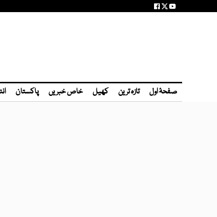
صفحۂ اول
تازہ ترین
کھیل
خاص خبریں
پاکستان
انٹ