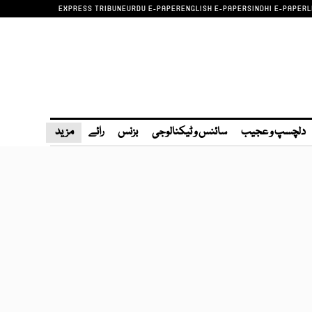
EXPRESS TRIBUNE
URDU E-PAPER
ENGLISH E-PAPER
SINDHI E-PAPER
L
دلچسپ و عجیب
سائنس و ٹیکنالوجی
بزنس
رائے
مزید