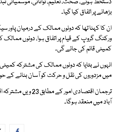
دستخط ہوئے، صحت، تعلیم، توانائی، موسمیاتی تبد
بڑھانے پر اتفاق کیا گیا۔
ان کا کہنا تھا کہ دونوں ممالک کے درمیان پاور س
ورکنگ گروپ کے قیام پر اتفاق ہوا، دونوں ممالک 
کمیٹی قائم کی جائے گی۔
انہوں نے بتایا کہ دونوں ممالک کی مشترکہ کمیٹی
میں مزدوروں کی نقل و حرکت کو آسان بنانے کے ح
ترجمان اقتصادی امور ک
آباد میں منعقد ہوگا۔