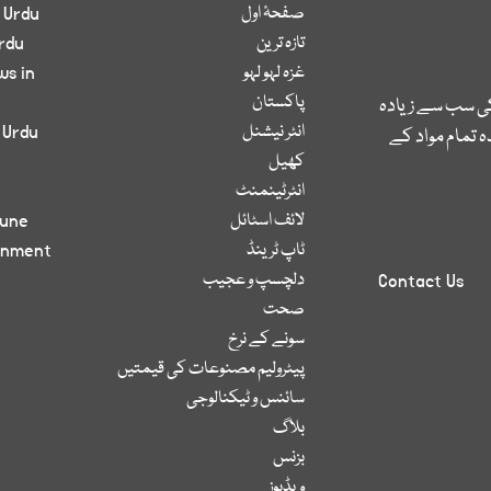
صفحۂ اول
 Urdu
تازہ ترین
rdu
غزہ لہو لہو
ws in
پاکستان
کی سب سے زیادہ
انٹر نیشنل
 Urdu
 تمام مواد کے
کھیل
انٹرٹینمنٹ
لائف اسٹائل
bune
ٹاپ ٹرینڈ
inment
دلچسپ و عجیب
Contact Us
صحت
سونے کے نرخ
پیٹرولیم مصنوعات کی قیمتیں
سائنس و ٹیکنالوجی
بلاگ
بزنس
ویڈیوز