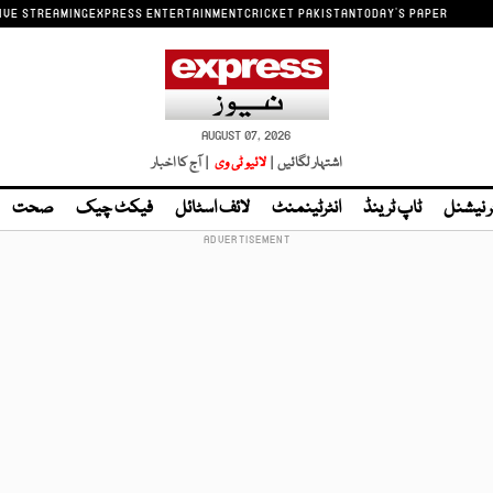
IVE STREAMING
EXPRESS ENTERTAINMENT
CRICKET PAKISTAN
TODAY'S PAPER
AUGUST 07, 2026
اشتہار لگائیں |
لائیو ٹی وی
| آج کا اخبار
ر نیشنل
ٹاپ ٹرینڈ
انٹرٹینمنٹ
لائف اسٹائل
فیکٹ چیک
صحت