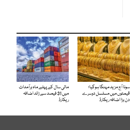
سونا آج مزید مہنگا ہوگیا؛
مالی سال کے پہلے ماہ برآمدات
قیمتوں میں مسلسل دوسرے
میں 31 فیصد سے زائد اضافہ
دن بڑا اضافہ ریکارڈ
ریکارڈ