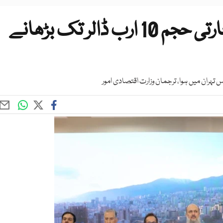
پاکستان اور ایران کا باہمی تجارتی حجم 10 ارب ڈالر تک بڑھانے