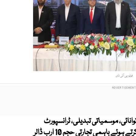
فوٹو: پی آئی ڈی
وانائی، موسمیاتی تبدیلی، ٹرانسپورٹ
سمیت اہم شعبوں میں تعاون بڑھانے پر اتفاق کرتے ہوئے باہمی تجارتی حجم 10 ارب ڈالر