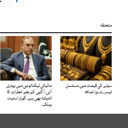
متعلقہ
سونے کی قیمت میں مسلسل
مالیاتی ٹیکنالوجی میں بہتری
تیسرے روز اضافہ
آئی، آگہی کے بغیر خطرات کا
اندیشہ بھی ہے، گورنر اسٹیٹ
بینک