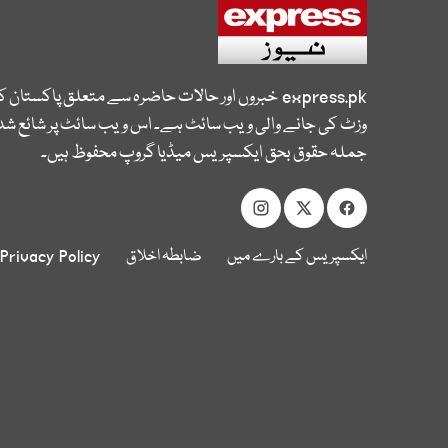
express.pk
خبروں اور حالات حاضرہ سے متعلق پاکستان 
وزٹ کی جانے والی ویب سائٹ ہے۔ اس ویب سائٹ پر شائع شدہ
جملہ حقوق بحق ایکسپریس میڈیا گروپ محفوظ ہیں۔
ایکسپریس کے بارے میں
ضابطہ اخلاق
Privacy Policy