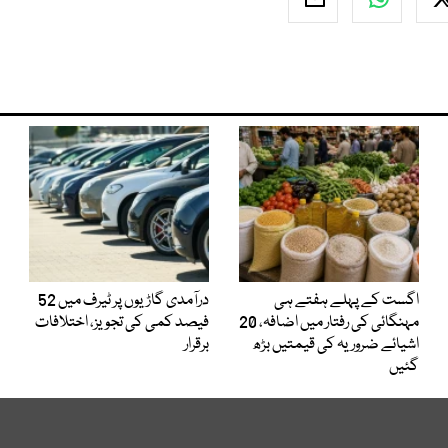
اگست کے پہلے ہفتے ہی
درآمدی گاڑیوں پر ٹیرف میں 52
مہنگائی کی رفتار میں اضافہ، 20
فیصد کمی کی تجویز، اختلافات
اشیائے ضروریہ کی قیمتیں بڑھ
برقرار
گئیں