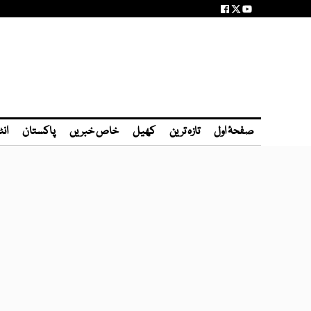
صفحۂ اول
تازہ ترین
کھیل
خاص خبریں
پاکستان
انٹ