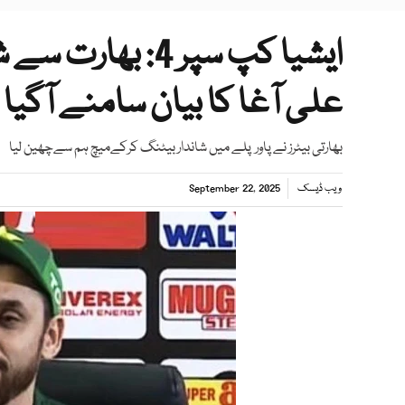
ایشیا کپ سپر 4:
علی آغا کا بیان سامنے آگیا
بھارتی بیٹرز نے پاور پلے میں شانداربیٹنگ کرکےمیچ ہم سےچھین لیا
ویب ڈیسک
September 22, 2025