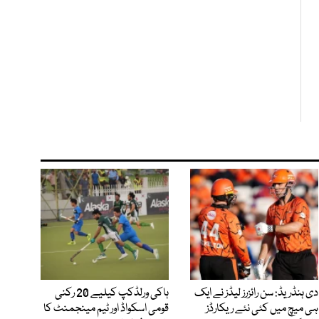
دی ہنڈریڈ: سن رائزرز لیڈز نے ایک
ہاکی ورلڈکپ کیلیے 20 رکنی
ہی میچ میں کئی نئے ریکارڈز
قومی اسکواڈ اور ٹیم مینجمنٹ کا