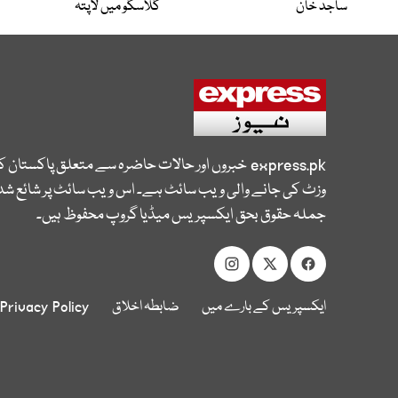
ساجد خان
گلاسگو میں لاپتہ
express.pk
خبروں اور حالات حاضرہ سے متعلق پاکستان 
وزٹ کی جانے والی ویب سائٹ ہے۔ اس ویب سائٹ پر شائع شدہ
جملہ حقوق بحق ایکسپریس میڈیا گروپ محفوظ ہیں۔
ایکسپریس کے بارے میں
ضابطہ اخلاق
Privacy Policy