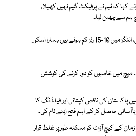
 کہا کہ ٹیم نے پرفیکٹ گیم نہیں کھیلا،
چ ہم سےچھین لیا۔
ان کا کہنا تھا ہم نے بولنگ توقع کے مطابق نہیں کی، اننگز میں 10-15 رنز کم ہوئے ہیں ہمارا اسکور
ف میچ میں خامیوں کو دور کرنے کی کوشش
ت نے ایشیا کپ کے سپر 4 مرحلے میں پاکستان کی ناقص کپتانی اور فیلڈنگ کا
مان کے کیچ آؤٹ کو ممکنہ طور پر غلط قرار