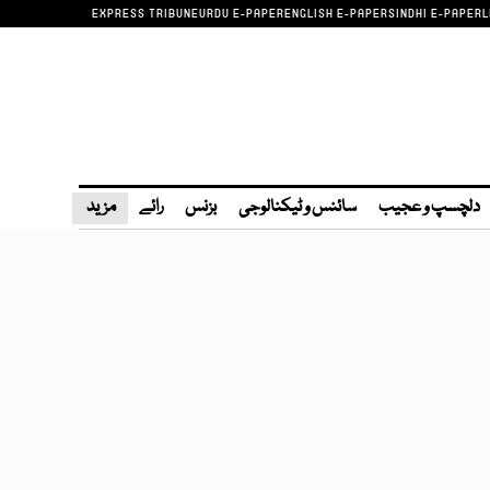
EXPRESS TRIBUNE
URDU E-PAPER
ENGLISH E-PAPER
SINDHI E-PAPER
L
دلچسپ و عجیب
سائنس و ٹیکنالوجی
بزنس
رائے
مزید