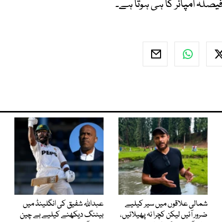
یصلہ امپائر کا ہی ہوتا ہے۔
شمالی علاقوں میں سیر کیلیے
عبداللہ شفیق کی انگلینڈ میں
ضرور آئیں لیکن کچرا نہ پھیلائیں،
بیٹنگ دیکھنے کیلیے بے چین