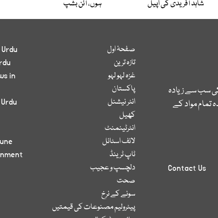
شاہد آفریدی کی اپیل
ہوں، آئن بشپ
صفحۂ اول
 Urdu
تازہ ترین
rdu
غزہ لہو لہو
ws in
پاکستان
کی سب سے زیادہ
انٹر نیشنل
 Urdu
 تمام مواد کے
کھیل
انٹرٹینمنٹ
لائف اسٹائل
bune
ٹاپ ٹرینڈ
inment
دلچسپ و عجیب
Contact Us
صحت
سونے کے نرخ
پیٹرولیم مصنوعات کی قیمتیں