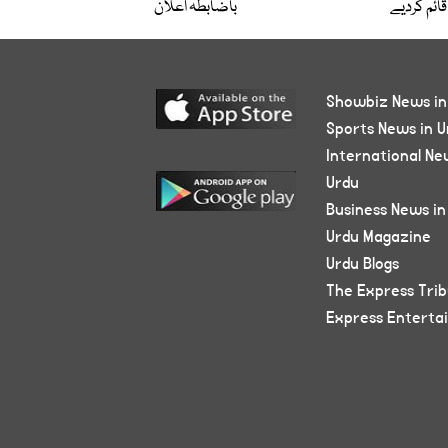
قائم کردیے
باضابطہ اعلان
Showbiz News in
Sports News in U
International Ne
Urdu
Business News in
Urdu Magazine
Urdu Blogs
The Express Tri
Express Enterta