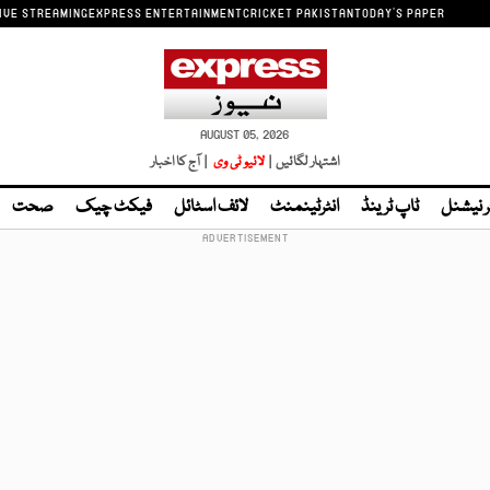
IVE STREAMING
EXPRESS ENTERTAINMENT
CRICKET PAKISTAN
TODAY'S PAPER
AUGUST 05, 2026
اشتہار لگائیں |
لائیو ٹی وی
| آج کا اخبار
ر نیشنل
ٹاپ ٹرینڈ
انٹرٹینمنٹ
لائف اسٹائل
فیکٹ چیک
صحت