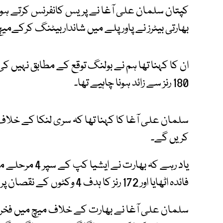
کپتان سلمان علی آغا نے پریس کانفرنس کرتے ہوئے
بھارتی بیٹرز نے پاور پلے میں شانداربیٹنگ کرکےمی
180 رنز سے زائد ہونا چاہیے تھا۔
سلمان علی آغا کا کہنا تھا کہ سری لنکا کے خلا
کریں گے۔
یاد رہے کہ بھار
فائدہ اٹھایا اور 172 رنز کا ہدف 4 وکٹوں کے نقصان پر باآسانی حاصل کر کے اہم فتح اپنے نام کی۔
سلمان علی آغا نے بھارت کے خلاف میچ میں فخر ز