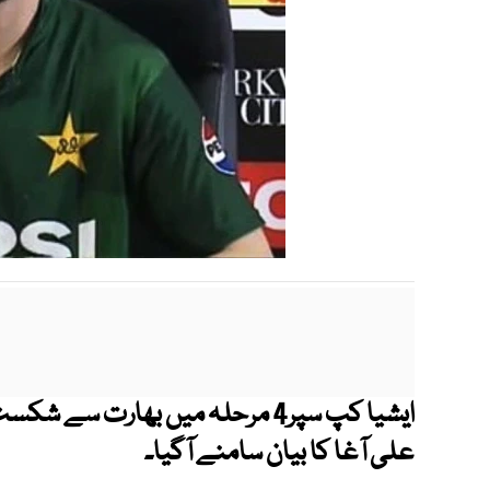
ایشیا کپ سپر4 مرحلہ میں بھارت س
علی آغا کا بیان سامنے آگیا۔