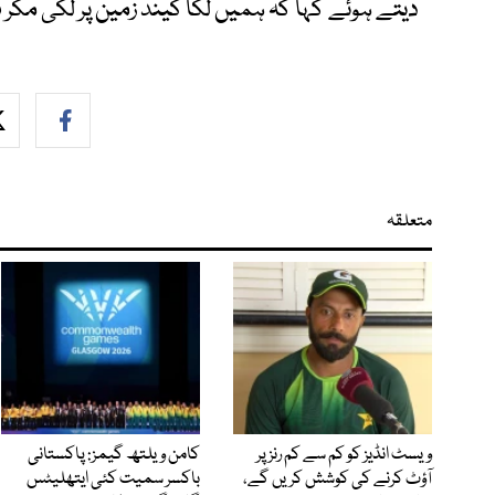
دیتے ہوئے کہا کہ ہمیں لگا گیند زمین پر لگی مگر ف
متعلقہ
ویسٹ انڈیز کو کم سے کم رنز پر
کامن ویلتھ گیمز: پاکستانی
آؤٹ کرنے کی کوشش کریں گے،
باکسر سمیت کئی ایتھلیٹس