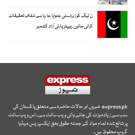
ن لیگ کو زبردستی جتوایا جا رہا ہے شفاف تحقیقات
کرائی جائیں، پیپلز پارٹی آزاد کشمیر
express.pk
خبروں اور حالات حاضرہ سے متعلق پاکستان کی
سب سے زیادہ وزٹ کی جانے والی ویب سائٹ ہے۔ اس ویب سائٹ
پر شائع شدہ تمام مواد کے جملہ حقوق بحق ایکسپریس میڈیا
گروپ محفوظ ہیں۔