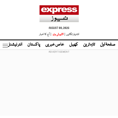
AUGUST 09, 2026
اشتہار لگائیں |
لائیو ٹی وی
| آج کا اخبار
صفحۂ اول
تازہ ترین
کھیل
خاص خبریں
پاکستان
انٹر نیشنل
ٹا