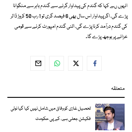
انہوں ںے کہا کہ گندم کی پیداوار گرنے سے گندم باہر سے منگوانا
پڑے گی، اگر پیداوار اس سال بھی 6 فیصد گری تو 1 رب 50 کروڑ ڈالر
کی گندم درآمد کرنا پڑے گی، اتنی گندم امپورٹ کرنے سے قومی
خزانے پر بوجھ پڑے گا۔
متعلقہ
تحصیل غازی کو وفاق میں شامل نہیں کیا گیا نوٹی
فکیشن جعلی ہے، کے پی حکومت