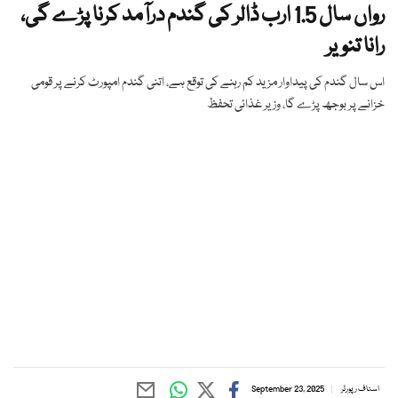
رواں سال 1.5 ارب ڈالر کی گندم درآمد کرنا پڑے گی،
رانا تنویر
اس سال گندم کی پیداوار مزید کم رہنے کی توقع ہے، اتنی گندم امپورٹ کرنے پر قومی
خزانے پر بوجھ پڑے گا، وزیر غذائی تحفظ
اسٹاف رپورٹر
September 23, 2025