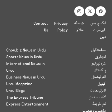
ایکسپریس
ضابطہ
Privacy
Contact
کے بارے
اخلاق
Policy
Us
میں
صفحۂ اول
Showbiz News in Urdu
تازہ ترین
Sports News in Urdu
غزہ لہو لہو
International News in
پاکستان
Urdu
انٹر نیشنل
Business News in Urdu
کھیل
Urdu Magazine
انٹرٹینمنٹ
Urdu Blogs
لائف اسٹائل
The Express Tribune
ٹاپ ٹرینڈ
Express Entertainment
دلچسپ و عجیب