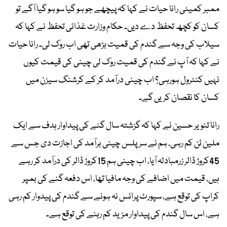
ممبر کمیٹی رانا حیات نے کہا کہ پیچھے جو ہو گیا سو ہو گیا آگے تو
کسان کو کچھ تحفظ دے دیں۔ حکام وزارت غذائی تحفظ نے کہا کہ
سیلاب کی وجہ سے گندم کی قمیت بڑھی تھی اب روک لی۔ رانا حیات
نے کہا کہ آپ نے گندم کی قمیت روک لی چینی کی قیمت کیوں
نہیں کنٹرول ہورہی؟ اب چینی درآمد کر کے کرشنگ سیزن میں
کسان کا نقصان کریں گے۔
رانا تنویر حسین نے کہا کہ گزشتہ سال گنے کی پیداوار ہدف سے ایک
ملین ٹن کم رہی، ہم نے سرپلس چینی برآمد کی اجازت دی جس سے
45کروڑ ڈالر زرمبادلہ آیا، اب چینی ہم 15کروڑ ڈالر کی درآمد کر رہے
ہیں، قیمت میں اضافے کی وجہ مافیا تھا، اس دفعہ گنے کی بمپر
کراپ کی توقع ہے، سپورٹ پرائس نہ ہونے سے گندم کی پیدوار کم رہی
ہے، اس سال گندم کی پیداوار مزید کم رہنے کی توقع ہے۔