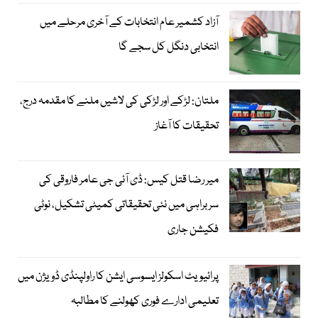
آزاد کشمیر عام انتخابات کے آخری مرحلے میں
انتخابی دنگل کل سجے گا
ملتان: لڑکے اور لڑکی کی لاشیں ملنے کا مقدمہ درج،
تحقیقات کا آغاز
میر رضا قتل کیس: ڈی آئی جی عامر فاروقی کی
سربراہی میں نئی تحقیقاتی کمیٹی تشکیل، نوٹی
فکیشن جاری
پرائیویٹ اسکولز ایسوسی ایشن کا راولپنڈی ڈویژن میں
تعلیمی ادارے فوری کھولنے کا مطالبہ