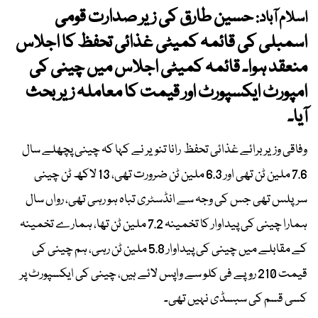
حسین طارق کی زیر صدارت قومی
اسلام آباد:
اسمبلی کی قائمہ کمیٹی غذائی تحفظ کا اجلاس
منعقد ہوا۔ قائمہ کمیٹی اجلاس میں چینی کی
امپورٹ ایکسپورٹ اور قیمت کا معاملہ زیر بحث
آیا۔
وفاقی وزیر برائے غذائی تحفظ رانا تنویر نے کہا کہ چینی پچھلے سال
7.6 ملین ٹن تھی اور 6.3 ملین ٹن ضرورت تھی، 13 لاکھ ٹن چینی
سرپلس تھی جس کی وجہ سے انڈسٹری تباہ ہو رہی تھی، رواں سال
ہمارا چینی کی پیداوار کا تخمینہ 7.2 ملین ٹن تھا، ہمارے تخمینہ
کے مقابلے میں چینی کی پیداوار 5.8 ملین ٹن رہی، ہم چینی کی
قیمت 210 روپے فی کلو سے واپس لائے ہیں، چینی کی ایکسپورٹ پر
کسی قسم کی سبسڈی نہیں تھی۔