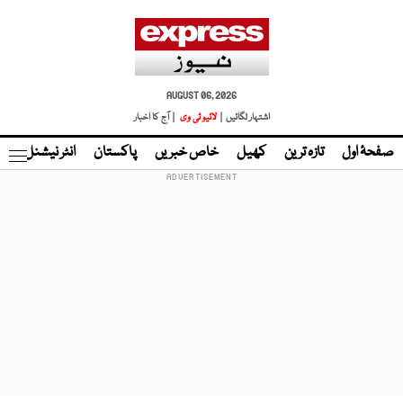
AUGUST 06, 2026
اشتہار لگائیں |
لائیو ٹی وی
| آج کا اخبار
صفحۂ اول
تازہ ترین
کھیل
خاص خبریں
پاکستان
انٹر نیشنل
ٹا