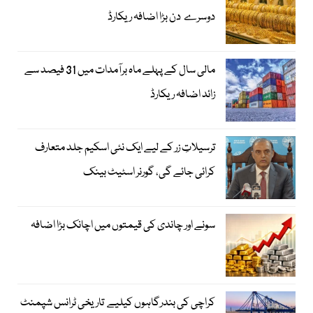
دوسرے دن بڑا اضافہ ریکارڈ
مالی سال کے پہلے ماہ برآمدات میں 31 فیصد سے
زائد اضافہ ریکارڈ
ترسیلاتِ زر کے لیے ایک نئی اسکیم جلد متعارف
کرائی جائے گی، گورنر اسٹیٹ بینک
سونے اور چاندی کی قیمتوں میں اچانک بڑا اضافہ
کراچی کی بندرگاہوں کیلیے تاریخی ٹرانس شپمنٹ