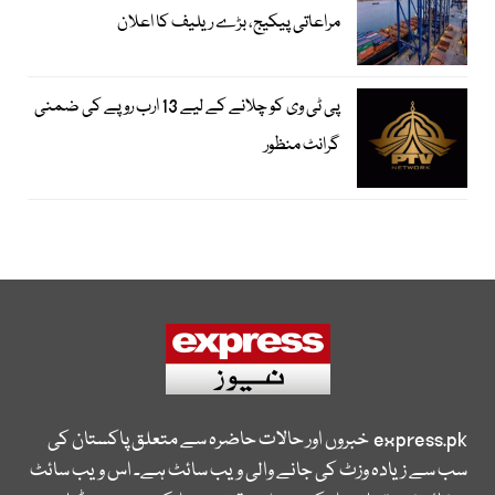
مراعاتی پیکیج، بڑے ریلیف کا اعلان
پی ٹی وی کو چلانے کے لیے 13 ارب روپے کی ضمنی
گرانٹ منظور
express.pk
خبروں اور حالات حاضرہ سے متعلق پاکستان کی
سب سے زیادہ وزٹ کی جانے والی ویب سائٹ ہے۔ اس ویب سائٹ