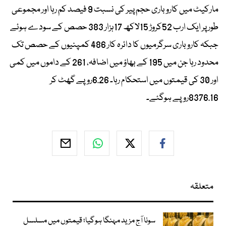
مارکیٹ میں کاروباری حجم پیر کی نسبت 9 فیصد کم رہا اور مجموعی
طور پر ایک ارب 52کروڑ 15لاکھ 17ہزار 383 حصص کے سودے ہوئے
جبکہ کاروباری سرگرمیوں کا دائرہ کار 486 کمپنیوں کے حصص تک
محدود رہا جن میں 195 کے بھاؤ میں اضافہ، 261 کے داموں میں کمی
اور 30 کی قیمتوں میں استحکام رہا۔ 6.26روپے گھٹ کر
8376.16روپے ہوگئے۔
متعلقہ
سونا آج مزید مہنگا ہوگیا؛ قیمتوں میں مسلسل