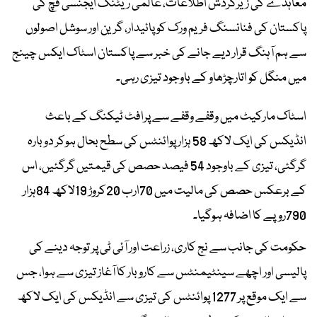
معاہدے کی زیرگردش اطلاعات، عالمی ریٹنگ ایجنسی فچ کی
پاکستان کی فنانسنگ فریم ورک کو پائیدار، گرین اور سوشل اصولوں
سے ہم آہنگ قرار دیے جانے کی خبر سے پاکستان اسٹاک ایکس چینج
میں منگل کو اتارچڑھاو کے باوجود تیزی رہی۔
اسٹاک مارکیٹ میں وقفے وقفے سے پرافٹ ٹیکنگ کے باعث
انڈیکس کی ایک لاکھ 58 ہزار پوائنٹس کی سطح بحال ہوکر دوبارہ
گرگئی، تیزی کے باوجود 54 فیصد حصص کی قیمتیں گرگئیں، اس
کے برعکس حصص کی مالیت میں 70ارب 20کروڑ 19لاکھ 84ہزار
790روپے کا اضافہ ہوگیا۔
حکومت کی جانب سے نج کاری، زراعت اور آئی ٹی پر توجہ دینے کی
پالیسی اور اچھے سینٹیمنٹس سے کاروبار کا آغاز تیزی سے ہوا، جس
سے ایک موقع پر 1277 پوائنٹس کی تیزی سے انڈیکس کی ایک لاکھ