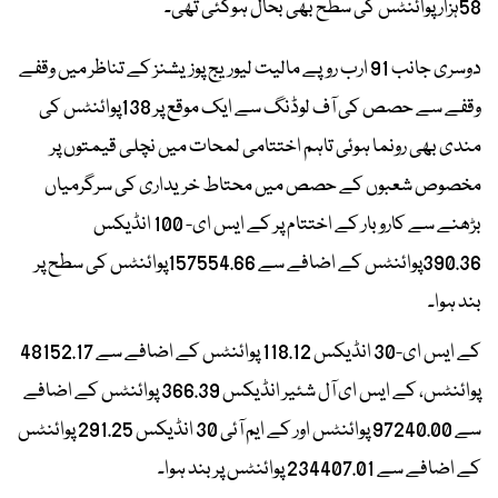
58ہزار پوائنٹس کی سطح بھی بحال ہوگئی تھی۔
دوسری جانب 91 ارب روپے مالیت لیوریج پوزیشنز کے تناظر میں وقفے
وقفے سے حصص کی آف لوڈنگ سے ایک موقع پر 138پوائنٹس کی
مندی بھی رونما ہوئی تاہم اختتامی لمحات میں نچلی قیمتوں پر
مخصوص شعبوں کے حصص میں محتاط خریداری کی سرگرمیاں
بڑھنے سے کاروبار کے اختتام پر کے ایس ای- 100 انڈیکس
390.36پوائنٹس کے اضافے سے 157554.66پوائنٹس کی سطح پر
بند ہوا۔
کے ایس ای-30 انڈیکس 118.12 پوائنٹس کے اضافے سے 48152.17
پوائنٹس، کے ایس ای آل شئیر انڈیکس 366.39 پوائنٹس کے اضافے
سے 97240.00 پوائنٹس اور کے ایم آئی 30 انڈیکس 291.25 پوائنٹس
کے اضافے سے 234407.01 پوائنٹس پر بند ہوا۔