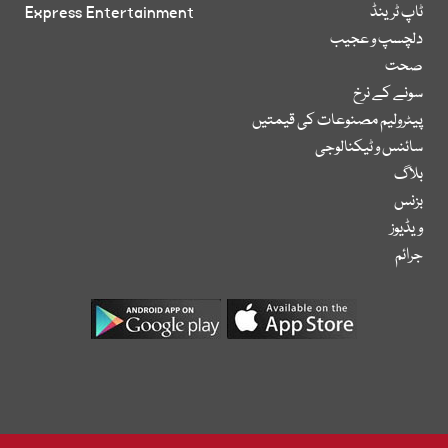
ٹاپ ٹرینڈ
Express Entertainment
دلچسپ و عجیب
صحت
سونے کے نرخ
پیٹرولیم مصنوعات کی قیمتیں
سائنس و ٹیکنالوجی
بلاگ
بزنس
ویڈیوز
جرائم