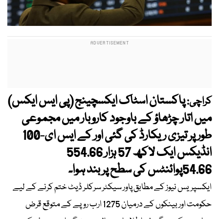
پاکستان اسٹاک ایکسچینج (پی ایس ایکس)
کراچی:
میں اتار چڑھاؤ کے باوجود کاروبار میں مجموعی
طور پر تیزی ریکارڈ کی گئی اور کے ایس ای-100
انڈیکس ایک لاکھ 57 ہزار 554.66
54.66پوائنٹس کی سطح پر بند ہوا۔
ایکسپریس نیوز کے مطابق پاور سیکٹر سرکلر ڈیٹ ختم کرنے کے لیے
حکومت اور بینکوں کے درمیان 1275 ارب روپے کے متوقع قرض