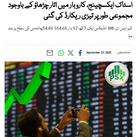
اسٹاک ایکسچینج، کاروبار میں اتار چڑھاؤ کے باوجود
مجموعی طور پر تیزی ریکارڈ کی گئی
کے ایس ای-100 انڈیکس ایک لاکھ 57 ہزار 554.66 54.66پوائنٹس کی سطح پر بند
ہوا
احتشام مفتی
September 23, 2025