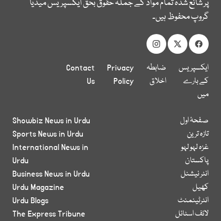
پر شائع شدہ تمام مواد کے جملہ حقوق بحق ایکسپریس میڈیا
گروپ محفوظ ہیں۔
ایکسپریس
ضابطہ
Privacy
Contact
کے بارے
اخلاق
Policy
Us
میں
صفحۂ اول
Showbiz News in Urdu
تازہ ترین
Sports News in Urdu
غزہ لہو لہو
International News in
پاکستان
Urdu
انٹر نیشنل
Business News in Urdu
کھیل
Urdu Magazine
انٹرٹینمنٹ
Urdu Blogs
لائف اسٹائل
The Express Tribune