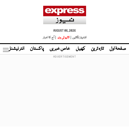
AUGUST 06, 2026
اشتہار لگائیں |
لائیو ٹی وی
| آج کا اخبار
صفحۂ اول
تازہ ترین
کھیل
خاص خبریں
پاکستان
انٹر نیشنل
ٹا