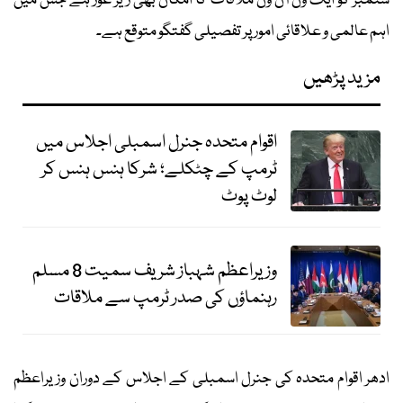
ستمبر کو ایک ون آن ون ملاقات کا امکان بھی زیر غور ہے جس میں
اہم عالمی و علاقائی امور پر تفصیلی گفتگو متوقع ہے۔
مزید پڑھیں
اقوام متحدہ جنرل اسمبلی اجلاس میں
ٹرمپ کے چٹکلے؛ شرکا ہنس ہنس کر
لوٹ پوٹ
وزیراعظم شہباز شریف سمیت 8 مسلم
رہنماؤں کی صدر ٹرمپ سے ملاقات
ادھر اقوام متحدہ کی جنرل اسمبلی کے اجلاس کے دوران وزیراعظم