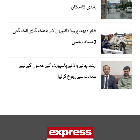
باندی کا امکان
شاہراہ بھٹو پر روڈ ڈائیورژن کے باعث گاڑی الٹ گئی،
3مسافر زخمی
ارشد چائے والا نے پاسپورٹ کے حصول کے لیے
عدالت سے رجوع کر لیا