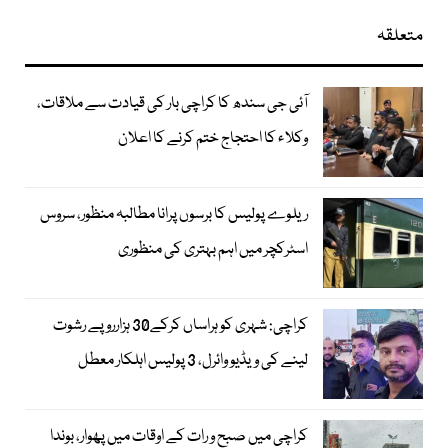
متعلقہ
آئی جی سندھ کا کراچی بار کی قیادت سے ملاقات،
وکلاء کا احتجاج ختم کرنے کا اعلان
ریلوے پولیس کا برسوں پرانا مطالبہ منظور، سروس
اسٹرکچر میں اہم بہتری کی منظوری
کراچی: شہری کو ہراساں کرکے30 ہزارروپے رشوت
لینے کی ویڈیو وائرل، 3 پولیس اہلکار معطل
کراچی میں صبح و رات کے اوقات میں پھوار، بوندا