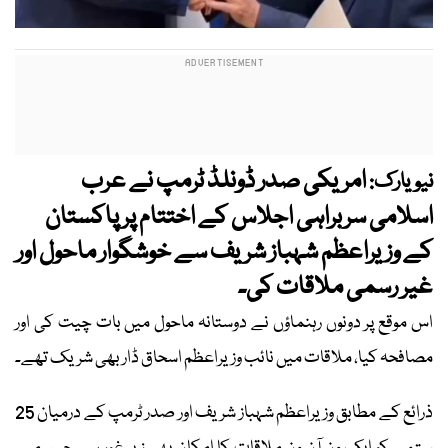
امریکی صدر ڈونلڈ ٹرمپ نے عرب
نیویارک:
اسلامی سربراہی اجلاس کے اختتام پر پاکستان
کے وزیراعظم شہباز شریف سے خوشگوار ماحول اور
غیر رسمی ملاقات کی۔
اس موقع پر دونوں رہنماؤں نے دوستانہ ماحول میں بات چیت کی اور
مصافحہ کیا، ملاقات میں نائب وزیراعظم اسحاق ڈار بھی شریک تھے۔
ذرائع کے مطابق وزیراعظم شہباز شریف اور صدر ٹرمپ کے درمیان 25