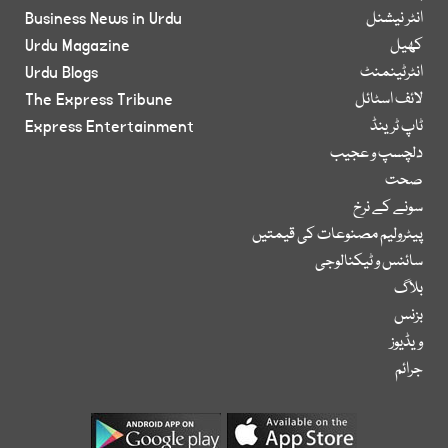
انٹر نیشنل
Business News in Urdu
کھیل
Urdu Magazine
انٹرٹینمنٹ
Urdu Blogs
لائف اسٹائل
The Express Tribune
ٹاپ ٹرینڈ
Express Entertainment
دلچسپ و عجیب
صحت
سونے کے نرخ
پیٹرولیم مصنوعات کی قیمتیں
سائنس و ٹیکنالوجی
بلاگ
بزنس
ویڈیوز
جرائم