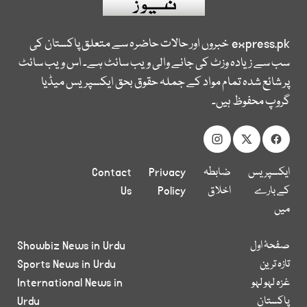
express.pk
خبروں اور حالات حاضرہ سے متعلق پاکستان کی
سب سے زیادہ وزٹ کی جانے والی ویب سائٹ ہے۔ اس ویب سائٹ
پر شائع شدہ تمام مواد کے جملہ حقوق بحق ایکسپریس میڈیا
گروپ محفوظ ہیں۔
ایکسپریس
ضابطہ
Privacy
Contact
کے بارے
اخلاق
Policy
Us
میں
صفحۂ اول
Showbiz News in Urdu
تازہ ترین
Sports News in Urdu
غزہ لہو لہو
International News in
پاکستان
Urdu