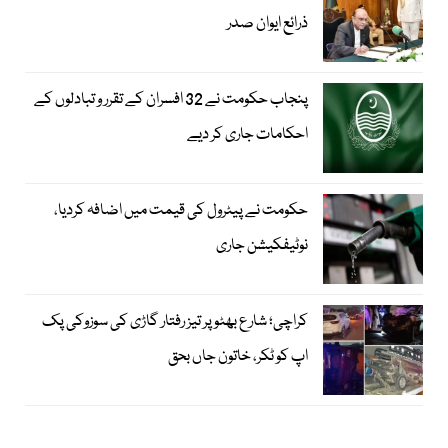
ذرائع ایوان صدر
پنجاب حکومت نے 32 افسران کے تقرر و تبادلوں کے
احکامات جاری کر دیے
حکومت نے پیٹرول کی قیمت میں اضافہ کردیا،
نوٹیفکیشن جاری
کراچی؛ شارع بھٹو پر تیز رفتار گاڑی کی سوزوکی پک
اپ کو ٹکر، خاتون جاں بحق