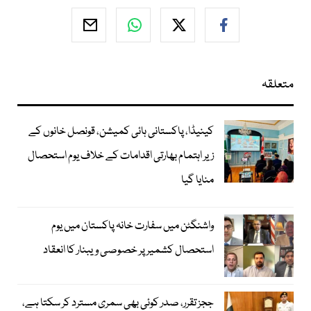
متعلقہ
کینیڈا، پاکستانی ہائی کمیشن، قونصل خانوں کے
زیر اہتمام بھارتی اقدامات کے خلاف یوم استحصال
منایا گیا
واشنگٹن میں سفارت خانہ پاکستان میں یوم
استحصال کشمیر پر خصوصی ویبنار کا انعقاد
ججز تقرر، صدر کوئی بھی سمری مسترد کر سکتا ہے،