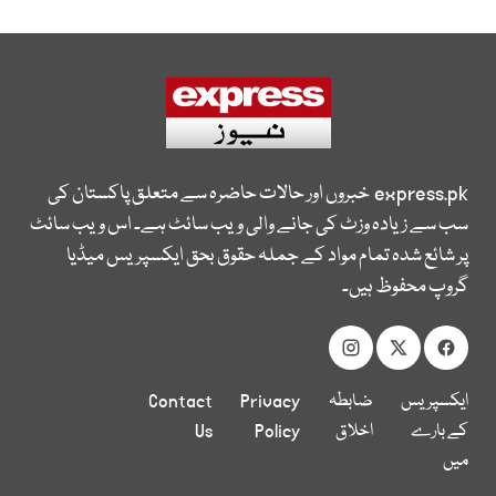
express.pk
خبروں اور حالات حاضرہ سے متعلق پاکستان کی
سب سے زیادہ وزٹ کی جانے والی ویب سائٹ ہے۔ اس ویب سائٹ
پر شائع شدہ تمام مواد کے جملہ حقوق بحق ایکسپریس میڈیا
گروپ محفوظ ہیں۔
ایکسپریس
ضابطہ
Privacy
Contact
کے بارے
اخلاق
Policy
Us
میں