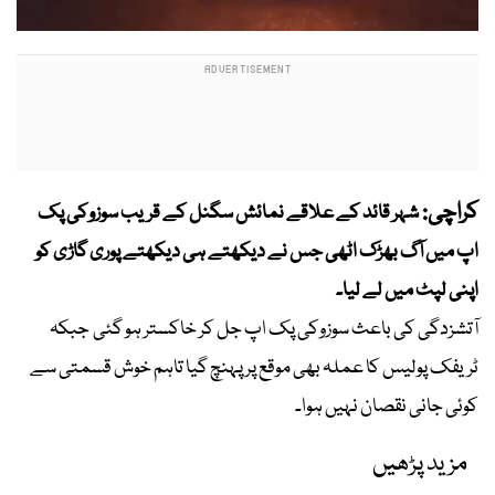
کراچی:
شہر قائد کے علاقے نمائش سگنل کے قریب سوزوکی پک
اپ میں آگ بھڑک اٹھی جس نے دیکھتے ہی دیکھتے پوری گاڑی کو
اپنی لپٹ میں لے لیا۔
آتشزدگی کی باعث سوزوکی پک اپ جل کر خاکستر ہو گئی جبکہ
ٹریفک پولیس کا عملہ بھی موقع پر پہنچ گیا تاہم خوش قسمتی سے
کوئی جانی نقصان نہیں ہوا۔
مزید پڑھیں