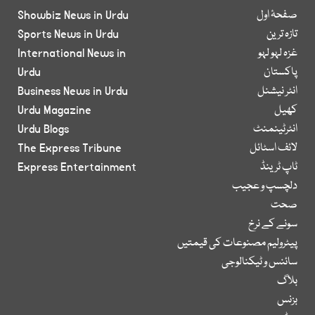
صفحۂ اول
Showbiz News in Urdu
تازہ ترین
Sports News in Urdu
غزہ لہو لہو
International News in
پاکستان
Urdu
انٹر نیشنل
Business News in Urdu
کھیل
Urdu Magazine
انٹرٹینمنٹ
Urdu Blogs
لائف اسٹائل
The Express Tribune
ٹاپ ٹرینڈ
Express Entertainment
دلچسپ و عجیب
صحت
سونے کے نرخ
پیٹرولیم مصنوعات کی قیمتیں
سائنس و ٹیکنالوجی
بلاگ
بزنس