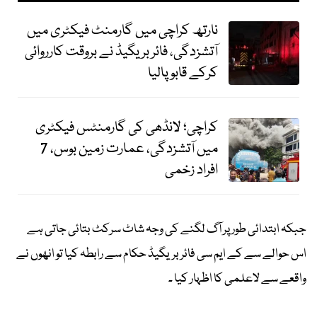
نارتھ کراچی میں گارمنٹ فیکٹری میں
آتشزدگی، فائر بریگیڈ نے بروقت کارروائی
کرکے قابو پالیا
کراچی؛ لانڈھی کی گارمنٹس فیکٹری
میں آتشزدگی، عمارت زمین بوس، 7
افراد زخمی
جبکہ ابتدائی طور پر آگ لگنے کی وجہ شاٹ سرکٹ بتائی جاتی ہے
اس حوالے سے کے ایم سی فائر بریگیڈ حکام سے رابطہ کیا تو انھوں نے
واقعے سے لاعلمی کا اظہار کیا ۔