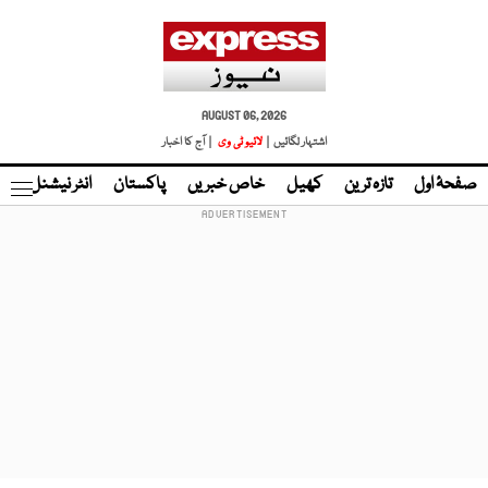
AUGUST 06, 2026
اشتہار لگائیں |
لائیو ٹی وی
| آج کا اخبار
صفحۂ اول
تازہ ترین
کھیل
خاص خبریں
پاکستان
انٹر نیشنل
ٹا