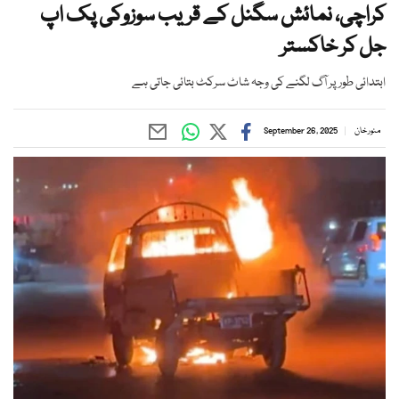
کراچی، نمائش سگنل کے قریب سوزوکی پک اپ
جل کر خاکستر
ابتدائی طور پر آگ لگنے کی وجہ شاٹ سرکٹ بتائی جاتی ہے
منور خان
September 26, 2025