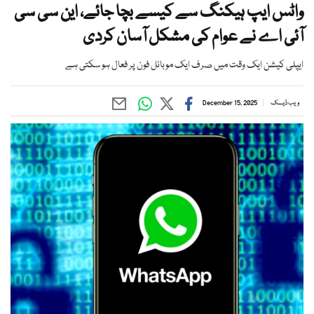
واٹس ایپ ہیکنگ سے کیسے بچا جائے، این سی سی
آئی اے نے عوام کی مشکل آسان کردی
ایپلی کیشن ایک وقت میں صرف ایک موبائل فون پر فعال ہو سکتی ہے
ویب ڈیسک
December 15, 2025