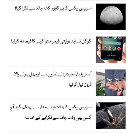
اسپیس ایکس کا بے قابو راکٹ چاند سے ٹکرا گیا!
گوگل نے اپنا روایتی فیچر ختم کرنے کا فیصلہ کر لیا
آسٹریلیا: انجینئرز نے نظروں سے اوجھل ہونے والا
ڈرون تیار کر لیا
اسپیس ایکس کا راکٹ اپنے مدار سے بھٹک گیا، آج
کسی بھی وقت چاند سے ٹکرانے کے خدشہ