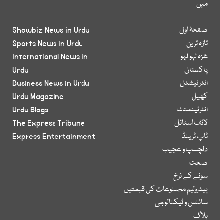
میں
صفحۂ اول
Showbiz News in Urdu
تازہ ترین
Sports News in Urdu
غزہ لہو لہو
International News in
پاکستان
Urdu
انٹر نیشنل
Business News in Urdu
کھیل
Urdu Magazine
انٹرٹینمنٹ
Urdu Blogs
لائف اسٹائل
The Express Tribune
ٹاپ ٹرینڈ
Express Entertainment
دلچسپ و عجیب
صحت
سونے کے نرخ
پیٹرولیم مصنوعات کی قیمتیں
سائنس و ٹیکنالوجی
بلاگ