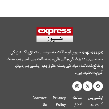
express.pk
خبروں اور حالات حاضرہ سے متعلق پاکستان کی
سب سے زیادہ وزٹ کی جانے والی ویب سائٹ ہے۔ اس ویب سائٹ
پر شائع شدہ تمام مواد کے جملہ حقوق بحق ایکسپریس میڈیا
گروپ محفوظ ہیں۔
ایکسپریس
ضابطہ
Privacy
Contact
کے بارے
اخلاق
Policy
Us