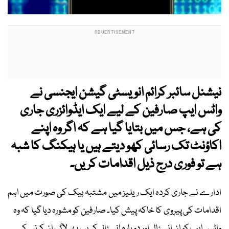
نیشنل سائبر کرائم انویسٹی گیشن ایجنسی نے
واٹس ایپ صارفین کے لیے ایک ایڈوائزری جاری
کی ہے، جس میں بتایا گیا ہے کہ اگر وہ اپنے
اکاؤنٹ تک رسائی کھو دیتے ہیں یا ہیکنگ کا شبہ
ہے تو فوری درج ذیل اقدامات کریں۔
ادارے نے جاری کردہ ایک ریلیز میں مشتبہ ہیک کی صورت میں اہم
اقدامات کی پیروی کا خاکہ پیش کیا۔ صارفین کو مشورہ دیا گیا کہ وہ
واٹس ایپ کو ان انسٹال اور دوبارہ انسٹال کریں، پھر لاگ ان کرنے کے