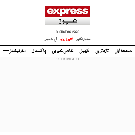
AUGUST 06, 2026
اشتہار لگائیں |
لائیو ٹی وی
| آج کا اخبار
صفحۂ اول
تازہ ترین
کھیل
خاص خبریں
پاکستان
انٹر نیشنل
ٹا