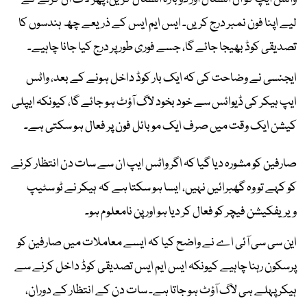
لیے اپنا فون نمبر درج کریں۔ ایس ایم ایس کے ذریعے چھ ہندسوں کا
تصدیقی کوڈ بھیجا جائے گا، جسے فوری طور پر درج کیا جانا چاہیے۔
ایجنسی نے وضاحت کی کہ ایک بار کوڈ داخل ہونے کے بعد، واٹس
ایپ ہیکر کی ڈیوائس سے خود بخود لاگ آؤٹ ہو جائے گا، کیونکہ ایپلی
کیشن ایک وقت میں صرف ایک موبائل فون پر فعال ہو سکتی ہے۔
صارفین کو مشورہ دیا گیا کہ اگر واٹس ایپ ان سے سات دن انتظار کرنے
کو کہے تو وہ گھبرائیں نہیں، ایسا ہو سکتا ہے کہ ہیکر نے ٹو سٹیپ
ویریفکیشن فیچر کو فعال کر دیا ہو اور پن نامعلوم ہو۔
این سی سی آئی اے نے واضح کیا کہ ایسے معاملات میں صارفین کو
پرسکون رہنا چاہیے کیونکہ ایس ایم ایس تصدیقی کوڈ داخل کرنے سے
ہیکر پہلے ہی لاگ آؤٹ ہو جاتا ہے۔ سات دن کے انتظار کے دوران،