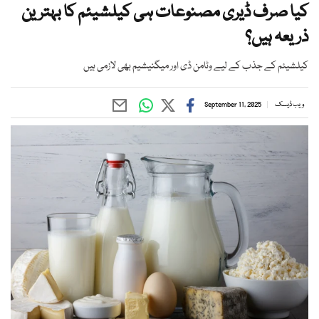
کیا صرف ڈیری مصنوعات ہی کیلشیئم کا بہترین
ذریعہ ہیں؟
کیلشیئم کے جذب کے لیے وٹامن ڈی اور میگنیشیم بھی لازمی ہیں
ویب ڈیسک
September 11, 2025