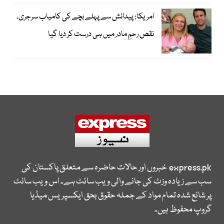
امریکا: پیدائش سے پہلے بچے کی کامیاب سرجری،
نقص رحمِ مادر میں ہی درست کر دیا گیا
express.pk
خبروں اور حالات حاضرہ سے متعلق پاکستان کی
سب سے زیادہ وزٹ کی جانے والی ویب سائٹ ہے۔ اس ویب سائٹ
پر شائع شدہ تمام مواد کے جملہ حقوق بحق ایکسپریس میڈیا
گروپ محفوظ ہیں۔