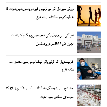
ورزش سے دل کی بے ترتیبی کے مریضوں میں موت کا
خطرہ کم ہو سکتا ہے، تحقیق
این آئی سی وی ڈی کی خصوصی پروگرام کے تحت
بچوں کی 500 سرجریز مکمل
کولیسٹرول کم کرنے والی ٹیکنالوجی سے متعلق اہم
انکشاف!
جدید پولٹری فارمنگ خطرناک بیکٹیریا کے پھیلاؤ کا
سبب بن سکتی ہے، انتباہ