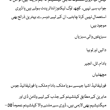
جواب ہے نہیں۔ کچھ لوگ لیکٹوز اِنٹالرینٹ ہوتے ہیں یا ڈیری
استعمال نہیں کرنا چاہتے۔ ان کے لیے دوسرے بہترین ذرائع بھی
موجود ہیں:
سبز پتوں والی سبزیاں
دالیں اور لوبیا
بادام، تل، انجیر
مچھلیاں
فورٹیفائیڈ اشیا جیسے سویا ملک، بادام ملک، یا فورٹیفائیڈ جوس
ماہرین کے مطابق کیلشیئم کے جذب کے لیے وٹامن ڈی اور
میگنیشیم بھی لازمی ہیں۔ ڈیری سے ملنے والا کیلشیئم عموماً 30–