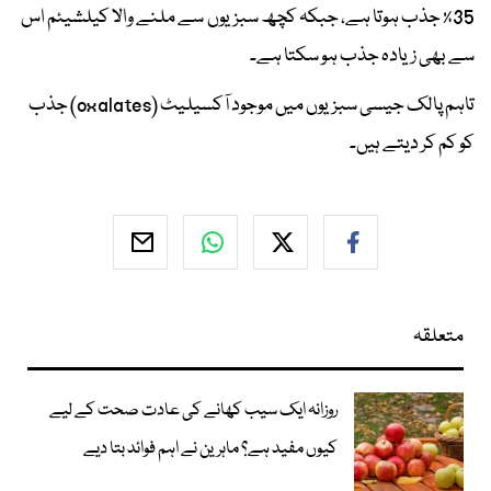
35٪ جذب ہوتا ہے، جبکہ کچھ سبزیوں سے ملنے والا کیلشیئم اس
سے بھی زیادہ جذب ہو سکتا ہے۔
تاہم پالک جیسی سبزیوں میں موجود آکسیلیٹ (oxalates) جذب
کو کم کر دیتے ہیں۔
متعلقہ
روزانہ ایک سیب کھانے کی عادت صحت کے لیے
کیوں مفید ہے؟ ماہرین نے اہم فوائد بتا دیے