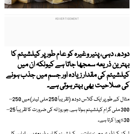
دودھ، دہی، پنیر وغیرہ کو عام طور پر کیلشیئم کا
بہترین ذریعہ سمجھا جاتا ہے کیونکہ ان میں
کیلشیئم کی مقدار زیادہ اور جسم میں جذب ہونے
کی صلاحیت بھی بہتر ہوتی ہے۔
مثال کے طور پر ایک گلاس دودھ (تقریباً 250 ملی لیٹر) میں 250–
300 ملی گرام کیلشیئم ہوتا ہے، جو روزانہ کی ضرورت کا تقریباً 25–
30٪ پورا کرتا ہے۔
لیکن کیا ڈیری مصنوعات ہی کیلشیئم کا اہم ذریعہ ہیں، تو اس کا