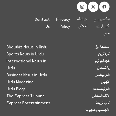
ایکسپریس
ضابطہ
Privacy
Contact
کے بارے
اخلاق
Policy
Us
میں
صفحۂ اول
Showbiz News in Urdu
تازہ ترین
Sports News in Urdu
غزہ لہو لہو
International News in
پاکستان
Urdu
انٹر نیشنل
Business News in Urdu
کھیل
Urdu Magazine
انٹرٹینمنٹ
Urdu Blogs
لائف اسٹائل
The Express Tribune
ٹاپ ٹرینڈ
Express Entertainment
دلچسپ و عجیب