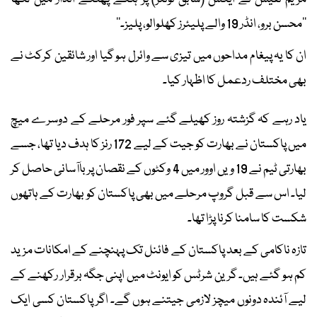
’’محسن برو، انڈر 19 والے پلیئرز کھلوالو، پلیز۔‘‘
ان کا یہ پیغام مداحوں میں تیزی سے وائرل ہو گیا اور شائقین کرکٹ نے
بھی مختلف ردعمل کا اظہار کیا۔
یاد رہے کہ گزشتہ روز کھیلے گئے سپر فور مرحلے کے دوسرے میچ
میں پاکستان نے بھارت کو جیت کے لیے 172 رنز کا ہدف دیا تھا، جسے
بھارتی ٹیم نے 19 ویں اوور میں 4 وکٹوں کے نقصان پر باآسانی حاصل کر
لیا۔ اس سے قبل گروپ مرحلے میں بھی پاکستان کو بھارت کے ہاتھوں
شکست کا سامنا کرنا پڑا تھا۔
تازہ ناکامی کے بعد پاکستان کے فائنل تک پہنچنے کے امکانات مزید
کم ہو گئے ہیں۔ گرین شرٹس کو ایونٹ میں اپنی جگہ برقرار رکھنے کے
لیے آئندہ دونوں میچز لازمی جیتنے ہوں گے۔ اگر پاکستان کسی ایک