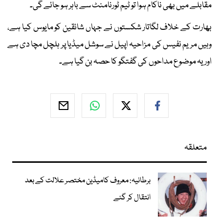
مقابلے میں بھی ناکام ہوا تو ٹیم ٹورنامنٹ سے باہر ہو جائے گی۔
بھارت کے خلاف لگاتار شکستوں نے جہاں شائقین کو مایوس کیا ہے،
وہیں مریم نفیس کی مزاحیہ اپیل نے سوشل میڈیا پر ہلچل مچا دی ہے
اور یہ موضوع مداحوں کی گفتگو کا حصہ بن گیا ہے۔
متعلقہ
برطانیہ: معروف کامیڈین مختصر علالت کے بعد
انتقال کر گئے