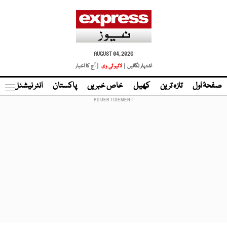
AUGUST 04, 2026
اشتہار لگائیں |
لائیو ٹی وی
| آج کا اخبار
صفحۂ اول
تازہ ترین
کھیل
خاص خبریں
پاکستان
انٹر نیشنل
ٹا