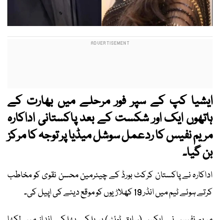
ایشیا کپ کے سپر فور مرحلے میں بھارت کے
ہاتھوں ایک اور شکست کے بعد پاکستانی اداکارہ
مریم نفیس کا ردعمل سوشل میڈیا پر توجہ کا مرکز
بن گیا۔
اداکارہ نے پاکستان کرکٹ بورڈ کے چیئرمین محسن نقوی کو مخاطب
کرتے ہوئے ٹیم میں انڈر 19 کھلاڑیوں کو موقع دینے کی اپیل کی۔
مریم نفیس نے ایکس (سابق ٹوئٹر) پر ہلکے پھلکے انداز میں لکھا