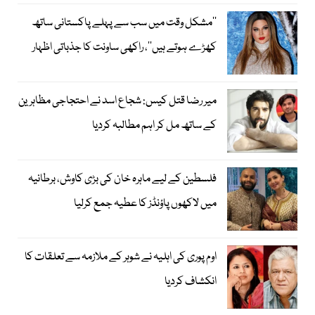
’’مشکل وقت میں سب سے پہلے پاکستانی ساتھ
کھڑے ہوتے ہیں‘‘، راکھی ساونت کا جذباتی اظہار
میر رضا قتل کیس: شجاع اسد نے احتجاجی مظاہرین
کے ساتھ مل کر اہم مطالبہ کردیا
فلسطین کے لیے ماہرہ خان کی بڑی کاوش، برطانیہ
میں لاکھوں پاؤنڈز کا عطیہ جمع کرلیا
اوم پوری کی اہلیہ نے شوہر کے ملازمہ سے تعلقات کا
انکشاف کردیا