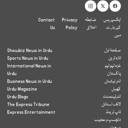
ایکسپریس
ضابطہ
Privacy
Contact
کے بارے
اخلاق
Policy
Us
میں
صفحۂ اول
Showbiz News in Urdu
تازہ ترین
Sports News in Urdu
غزہ لہو لہو
International News in
پاکستان
Urdu
انٹر نیشنل
Business News in Urdu
کھیل
Urdu Magazine
انٹرٹینمنٹ
Urdu Blogs
لائف اسٹائل
The Express Tribune
ٹاپ ٹرینڈ
Express Entertainment
دلچسپ و عجیب
صحت