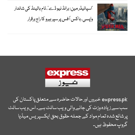
’اسپائیڈر مین: برانڈ نیو ڈے‘، ٹام ہالینڈ کی شاندار
واپسی، باکس آفس پر سپر ہیرو کا راج برقرار
express.pk
خبروں اور حالات حاضرہ سے متعلق پاکستان کی
سب سے زیادہ وزٹ کی جانے والی ویب سائٹ ہے۔ اس ویب سائٹ
پر شائع شدہ تمام مواد کے جملہ حقوق بحق ایکسپریس میڈیا
گروپ محفوظ ہیں۔